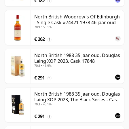
€ 182
?
North British Woodrow's Of Edinburgh
- Single Cask #74421 1978 46 jaar oud
70cl • 53.1%
€ 262
?
North British 1988 35 jaar oud, Douglas
Laing XOP 2023, Cask 17848
70cl • 41.9%
€ 291
?
North British 1988 35 jaar oud, Douglas
Laing XOP 2023, The Black Series - Cask
70cl • 43.1%
18162
€ 291
?