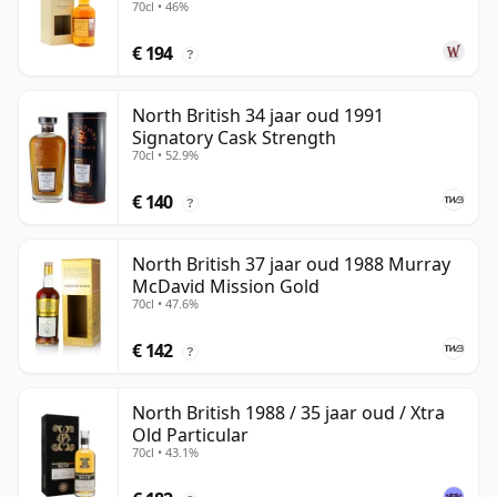
70cl • 46%
oud
€ 194
?
North British 34 jaar oud 1991
Signatory Cask Strength
70cl • 52.9%
€ 140
?
North British 37 jaar oud 1988 Murray
McDavid Mission Gold
70cl • 47.6%
€ 142
?
North British 1988 / 35 jaar oud / Xtra
Old Particular
70cl • 43.1%