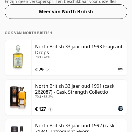
deze Schotse Whisky uit Noord-Brittanië is dat 33 jaar.
Er zijn geen verkopersprijzen beschikbaar voor deze fles.
Wordt geleverd in een standaardfles van 70 cl met een
Meer van North British
afwijkende sterkte van 54,4%.
OOK VAN NORTH BRITISH
North British 33 jaar oud 1993 Fragrant
Drops
70cl • 41%
€ 79
?
North British 33 jaar oud 1991 (cask
262087) - Cask Strength Collectio
70cl • 53.2%
€ 127
?
North British 33 jaar oud 1992 (cask
7134) - Infrequent Flyers