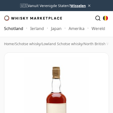
×
🇺🇸
Vanuit Verenigde Staten?
Wisselen
Schotland
Ierland
Japan
Amerika
Wereld
Home
/
Schotse whisky
/
Lowland Schotse whisky
/
North British Wh