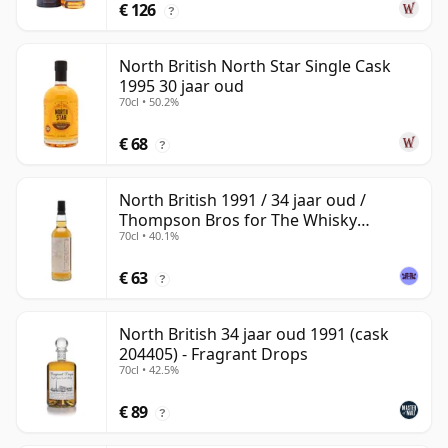
€ 126
?
North British North Star Single Cask
1995 30 jaar oud
70cl • 50.2%
€ 68
?
North British 1991 / 34 jaar oud /
Thompson Bros for The Whisky
70cl • 40.1%
Exchange
€ 63
?
North British 34 jaar oud 1991 (cask
204405) - Fragrant Drops
70cl • 42.5%
€ 89
?