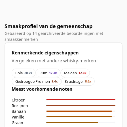
Smaakprofiel van de gemeenschap
Gebaseerd op 14 gearchiveerde beoordelingen met
smaakkenmerken
Kenmerkende eigenschappen
Vergeleken met andere whisky-merken
Cola
Rum
Meloen
20.7x
17.3x
12.6x
Gedroogde Pruimen
Kruidnagel
9.4x
8.6x
Meest voorkomende noten
Citroen
Rozijnen
Banaan
Vanille
Graan