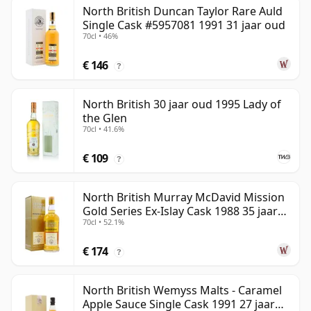
North British Duncan Taylor Rare Auld
Single Cask #5957081 1991 31 jaar oud
70cl • 46%
€ 146
?
North British 30 jaar oud 1995 Lady of
the Glen
70cl • 41.6%
€ 109
?
North British Murray McDavid Mission
Gold Series Ex-Islay Cask 1988 35 jaar
70cl • 52.1%
oud
€ 174
?
North British Wemyss Malts - Caramel
Apple Sauce Single Cask 1991 27 jaar