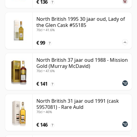
€ 136
?
North British 1995 30 jaar oud, Lady of
the Glen Cask #55185
70cl • 41.6%
€ 99
?
North British 37 jaar oud 1988 - Mission
Gold (Murray McDavid)
70cl • 47.6%
€ 141
?
North British 31 jaar oud 1991 (cask
5957081) - Rare Auld
70cl • 46%
€ 146
?