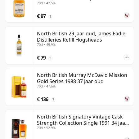
70cl • 42.5%
€ 97
?
North British 29 jaar oud, James Eadie
Distilleries Refill Hogsheads
70cl • 49.9%
€ 79
?
North British Murray McDavid Mission
Gold Series 1988 37 jaar oud
70cl • 47.6%
€ 136
?
North British Signatory Vintage Cask
Strength Collection Single 1991 34 jaar
70cl • 52.9%
oud