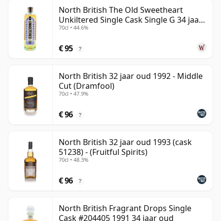
North British The Old Sweetheart
Unkiltered Single Cask Single G 34 jaar
70cl • 44.6%
oud
€ 95
?
North British 32 jaar oud 1992 - Middle
Cut (Dramfool)
70cl • 47.9%
€ 96
?
North British 32 jaar oud 1993 (cask
51238) - (Fruitful Spirits)
70cl • 48.3%
€ 96
?
North British Fragrant Drops Single
Cask #204405 1991 34 jaar oud