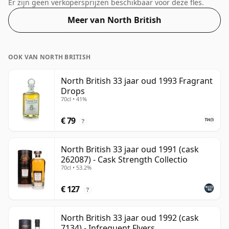
teleurgesteld zijn door deze botteling, die een
Er zijn geen verkopersprijzen beschikbaar voor deze fles.
alcoholpercentage van 54,8% heeft.
Meer van North British
OOK VAN NORTH BRITISH
North British 33 jaar oud 1993 Fragrant
Drops
70cl • 41%
€ 79
?
North British 33 jaar oud 1991 (cask
262087) - Cask Strength Collectio
70cl • 53.2%
€ 127
?
North British 33 jaar oud 1992 (cask
7134) - Infrequent Flyers