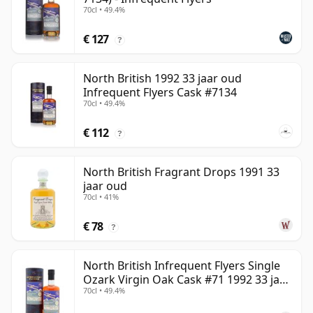
70cl • 49.4%
€ 127
?
North British 1992 33 jaar oud
Infrequent Flyers Cask #7134
70cl • 49.4%
€ 112
?
North British Fragrant Drops 1991 33
jaar oud
70cl • 41%
€ 78
?
North British Infrequent Flyers Single
Ozark Virgin Oak Cask #71 1992 33 jaar
70cl • 49.4%
oud