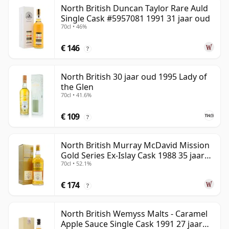
North British Duncan Taylor Rare Auld
Single Cask #5957081 1991 31 jaar oud
70cl • 46%
€ 146
?
North British 30 jaar oud 1995 Lady of
the Glen
70cl • 41.6%
€ 109
?
North British Murray McDavid Mission
Gold Series Ex-Islay Cask 1988 35 jaar
70cl • 52.1%
oud
€ 174
?
North British Wemyss Malts - Caramel
Apple Sauce Single Cask 1991 27 jaar