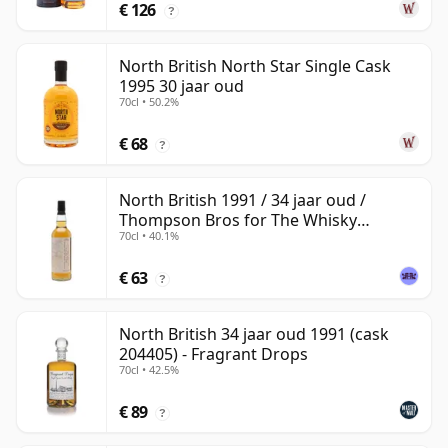
€ 126
?
North British North Star Single Cask
1995 30 jaar oud
70cl • 50.2%
€ 68
?
North British 1991 / 34 jaar oud /
Thompson Bros for The Whisky
70cl • 40.1%
Exchange
€ 63
?
North British 34 jaar oud 1991 (cask
204405) - Fragrant Drops
70cl • 42.5%
€ 89
?