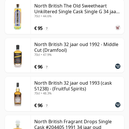
North British The Old Sweetheart
Unkiltered Single Cask Single G 34 jaar
70cl • 44.6%
oud
€ 95
?
North British 32 jaar oud 1992 - Middle
Cut (Dramfool)
70cl • 47.9%
€ 96
?
North British 32 jaar oud 1993 (cask
51238) - (Fruitful Spirits)
70cl • 48.3%
€ 96
?
North British Fragrant Drops Single
Cask #204405 1991 34 jaar oud