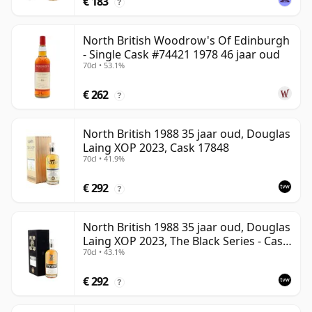
€ 183
?
North British Woodrow's Of Edinburgh
- Single Cask #74421 1978 46 jaar oud
70cl • 53.1%
€ 262
?
North British 1988 35 jaar oud, Douglas
Laing XOP 2023, Cask 17848
70cl • 41.9%
€ 292
?
North British 1988 35 jaar oud, Douglas
Laing XOP 2023, The Black Series - Cask
70cl • 43.1%
18162
€ 292
?