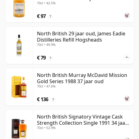
70cl • 42.5%
€ 97
?
North British 29 jaar oud, James Eadie
Distilleries Refill Hogsheads
70cl • 49.9%
€ 79
?
North British Murray McDavid Mission
Gold Series 1988 37 jaar oud
70cl • 47.6%
€ 136
?
North British Signatory Vintage Cask
Strength Collection Single 1991 34 jaar
70cl • 52.9%
oud