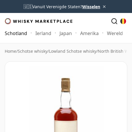
×
🇺🇸
Vanuit Verenigde Staten?
Wisselen
Schotland
Ierland
Japan
Amerika
Wereld
Home
/
Schotse whisky
/
Lowland Schotse whisky
/
North British Wh