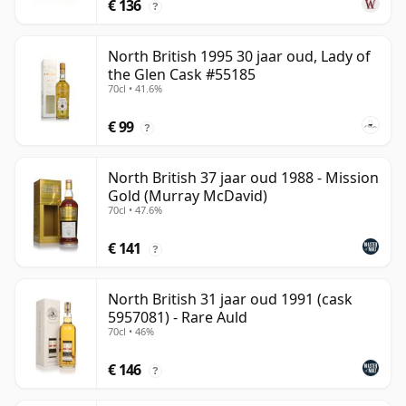
€ 136
?
North British 1995 30 jaar oud, Lady of
the Glen Cask #55185
70cl • 41.6%
€ 99
?
North British 37 jaar oud 1988 - Mission
Gold (Murray McDavid)
70cl • 47.6%
€ 141
?
North British 31 jaar oud 1991 (cask
5957081) - Rare Auld
70cl • 46%
€ 146
?