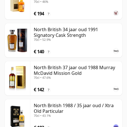
70cl • 46%
oud
€ 194
?
North British 34 jaar oud 1991
Signatory Cask Strength
70cl • 52.9%
€ 140
?
North British 37 jaar oud 1988 Murray
McDavid Mission Gold
70cl • 47.6%
€ 142
?
North British 1988 / 35 jaar oud / Xtra
Old Particular
70cl • 43.1%