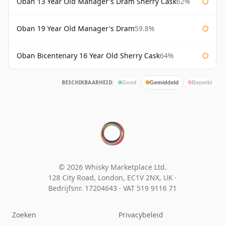
Oban 13 Year Old Manager's Dram Sherry Cask
62%
Oban 19 Year Old Manager's Dram
59.8%
Oban Bicentenary 16 Year Old Sherry Cask
64%
BESCHIKBAARHEID:
Goed
Gemiddeld
Beperkt
© 2026 Whisky Marketplace Ltd.
128 City Road, London, EC1V 2NX, UK ·
Bedrijfsnr. 17204643
·
VAT 519 9116 71
Zoeken
Privacybeleid