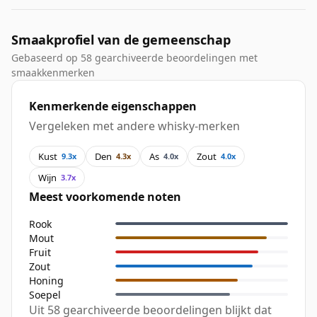
Smaakprofiel van de gemeenschap
Gebaseerd op 58 gearchiveerde beoordelingen met
smaakkenmerken
Kenmerkende eigenschappen
Vergeleken met andere whisky-merken
Kust
Den
As
Zout
9.3x
4.3x
4.0x
4.0x
Wijn
3.7x
Meest voorkomende noten
Rook
Mout
Fruit
Zout
Honing
Soepel
Uit 58 gearchiveerde beoordelingen blijkt dat