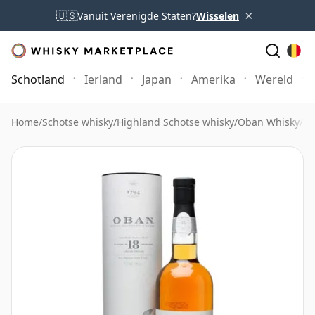
×
🇺🇸
Vanuit Verenigde Staten?
Wisselen
Schotland
Ierland
Japan
Amerika
Wereld
Home
/
Schotse whisky
/
Highland Schotse whisky
/
Oban Whisky
/
Ob