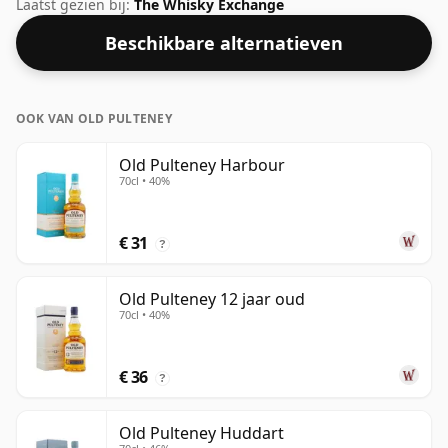
en uitgebracht door Gordon & Macphail. Fans van
Laatst gezien bij:
The Whisky Exchange
whisky's met een hogere sterkte zullen niet
Beschikbare alternatieven
teleurgesteld zijn door deze botteling, die een
alcoholpercentage van 59% heeft.
OOK VAN OLD PULTENEY
Old Pulteney Harbour
70cl • 40%
€ 31
?
Old Pulteney 12 jaar oud
70cl • 40%
€ 36
?
Old Pulteney Huddart