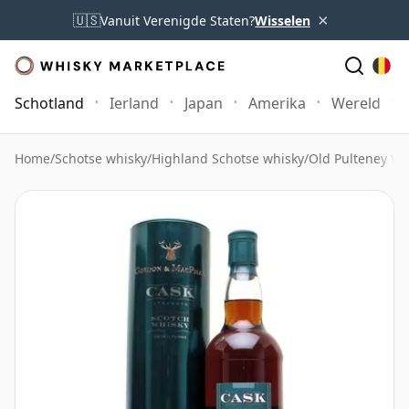
×
🇺🇸
Vanuit Verenigde Staten?
Wisselen
Schotland
Ierland
Japan
Amerika
Wereld
Home
/
Schotse whisky
/
Highland Schotse whisky
/
Old Pulteney Wh