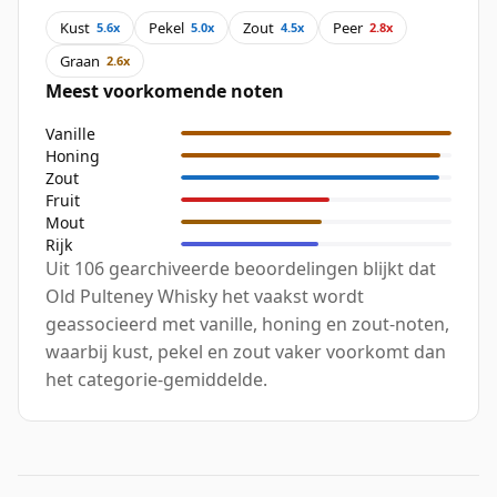
Kust
Pekel
Zout
Peer
5.6x
5.0x
4.5x
2.8x
Graan
2.6x
Meest voorkomende noten
Vanille
Honing
Zout
Fruit
Mout
Rijk
Uit 106 gearchiveerde beoordelingen blijkt dat
Old Pulteney Whisky het vaakst wordt
geassocieerd met vanille, honing en zout-noten,
waarbij kust, pekel en zout vaker voorkomt dan
het categorie-gemiddelde.