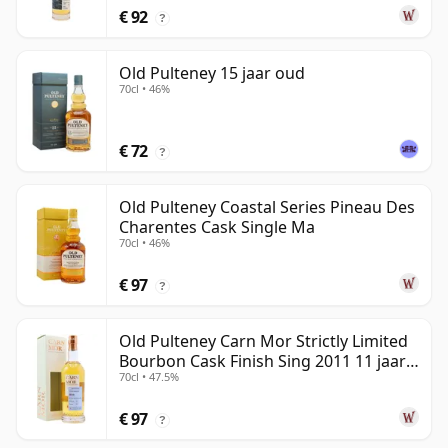
€ 92
?
Old Pulteney 15 jaar oud
70cl • 46%
€ 72
?
Old Pulteney Coastal Series Pineau Des
Charentes Cask Single Ma
70cl • 46%
€ 97
?
Old Pulteney Carn Mor Strictly Limited
Bourbon Cask Finish Sing 2011 11 jaar
70cl • 47.5%
oud
€ 97
?