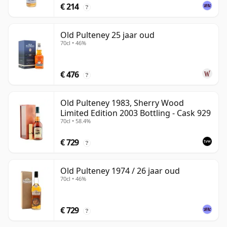
€ 214
?
Old Pulteney 25 jaar oud
70cl • 46%
€ 476
?
Old Pulteney 1983, Sherry Wood
Limited Edition 2003 Bottling - Cask 929
70cl • 58.4%
€ 729
?
Old Pulteney 1974 / 26 jaar oud
70cl • 46%
€ 729
?