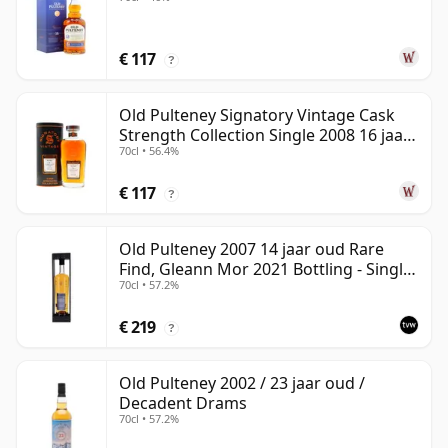
€ 117
?
Old Pulteney Signatory Vintage Cask
Strength Collection Single 2008 16 jaar
70cl • 56.4%
oud
€ 117
?
Old Pulteney 2007 14 jaar oud Rare
Find, Gleann Mor 2021 Bottling - Single
70cl • 57.2%
Cask 700720
€ 219
?
Old Pulteney 2002 / 23 jaar oud /
Decadent Drams
70cl • 57.2%