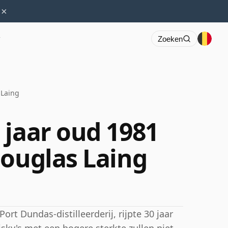
×
r
Zoeken
 Laing
 jaar oud 1981
Douglas Laing
ort Dundas-distilleerderij, rijpte 30 jaar