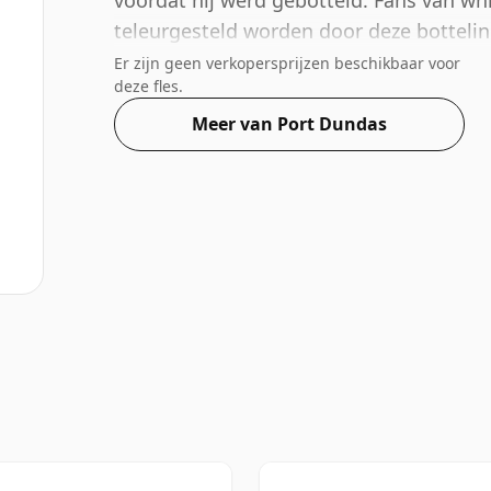
voordat hij werd gebotteld. Fans van whi
teleurgesteld worden door deze bottelin
heeft.
Er zijn geen verkopersprijzen beschikbaar voor
deze fles.
Meer van Port Dundas