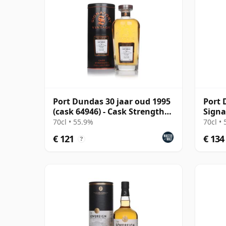
Port Dundas 30 jaar oud 1995
Port 
(cask 64946) - Cask Strength
Signa
Collection
Stren
70cl • 55.9%
70cl •
1995 
€ 121
€ 134
?