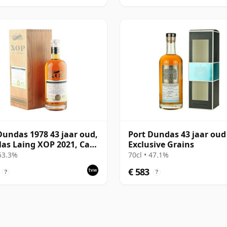
Dundas 1978 43 jaar oud,
Port Dundas 43 jaar oud
as Laing XOP 2021, Cask
Exclusive Grains
 53.3%
70cl • 47.1%
€ 583
?
?