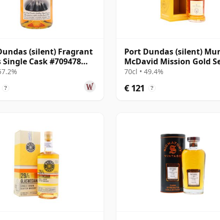
Dundas (silent) Fragrant
Port Dundas (silent) Mu
 Single Cask #709478
McDavid Mission Gold Se
e Grain 2000 25 jaar oud
Single Cask #24 1998 26 
 57.2%
70cl • 49.4%
oud
€ 121
?
?