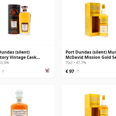
Dundas (silent)
Port Dundas (silent) Mu
tory Vintage Cask
McDavid Mission Gold Se
gth Collection Single
Single Cask #31 1998 26 
 55.9%
70cl • 47.7%
30 jaar oud
oud
€ 97
?
?