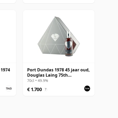
 1974
Port Dundas 1978 45 jaar oud,
Douglas Laing 75th
Anniversary 2023 Bottling
70cl • 49.9%
with Presentation
€ 1.700
?