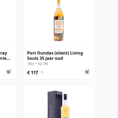
rray
Port Dundas (silent) Living
ries
Souls 35 jaar oud
jaar
70cl • 50.5%
€ 117
?