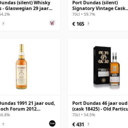
Dundas (silent) Whisky
Port Dundas (silent)
 - Glaswegian 29 jaar
Signatory Vintage Cask
Strength Collection Sing
 54.2%
70cl • 59.7%
1995 28 jaar oud
€ 165
?
?
Dundas 1991 21 jaar oud,
Port Dundas 46 jaar oud
noch Forum 2012
(cask 18425) - Old Partic
ing
 56.8%
70cl • 54.5%
€ 431
?
?