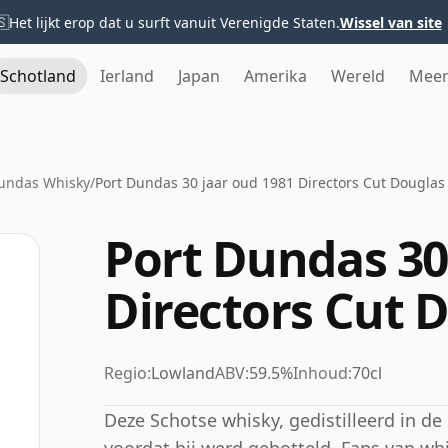
🇸
Het lijkt erop dat u surft vanuit Verenigde Staten.
Wissel van site
Schotland
Ierland
Japan
Amerika
Wereld
Mee
Dundas Whisky
/
Port Dundas 30 jaar oud 1981 Directors Cut Douglas
Port Dundas 30
Directors Cut 
Regio:
Lowland
ABV:
59.5%
Inhoud:
70cl
Deze Schotse whisky, gedistilleerd in de P