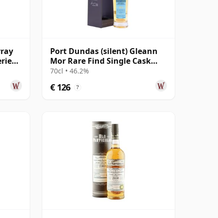
rray
Port Dundas (silent) Gleann
ries
Mor Rare Find Single Cask
jaar
#711782 1999 22 jaar oud
70cl • 46.2%
€ 126
?