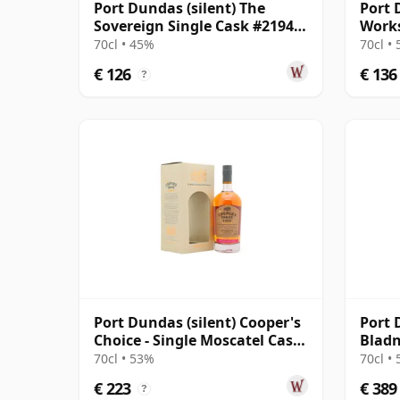
Port Dundas (silent) The
Port 
Sovereign Single Cask #21946
Works
1990 35 jaar oud
oud
70cl • 45%
70cl •
€ 126
€ 136
?
Port Dundas (silent) Cooper's
Port 
Choice - Single Moscatel Cask
Blad
#5249 1999 20 jaar oud
Bottl
70cl • 53%
70cl •
€ 223
€ 389
?