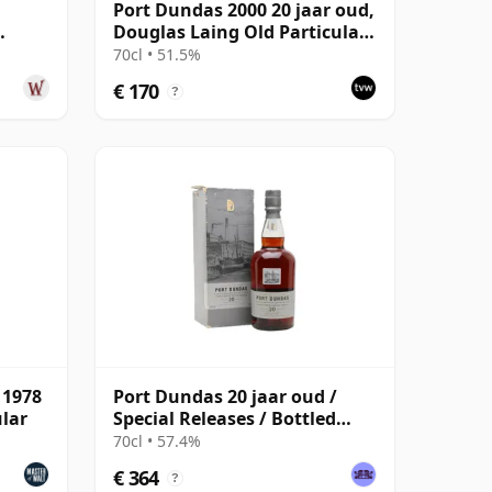
Port Dundas 2000 20 jaar oud,
Douglas Laing Old Particular,
le
Cask 15004
70cl • 51.5%
€ 170
?
 1978
Port Dundas 20 jaar oud /
ular
Special Releases / Bottled
2011
70cl • 57.4%
€ 364
?