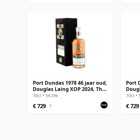
Port Dundas 1978 46 jaar oud,
Port 
Douglas Laing XOP 2024, The
Dougl
Black Series - Cask 18425
14767
70cl • 54.5%
70cl •
€ 729
€ 729
?