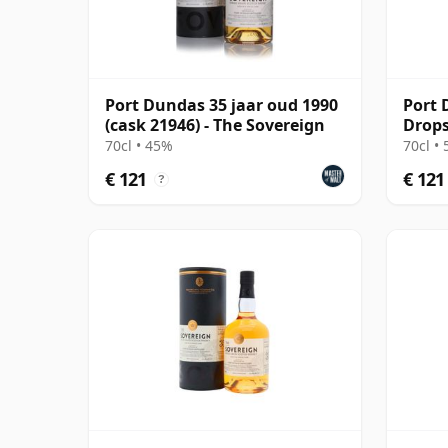
Port Dundas 35 jaar oud 1990
Port 
(cask 21946) - The Sovereign
Drops
Singl
70cl • 45%
70cl •
€ 121
€ 121
?