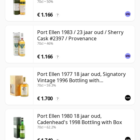
70cl • 50%
€ 1.166
?
Port Ellen 1983 / 23 jaar oud / Sherry
Cask #2397 / Provenance
70cl • 46%
€ 1.166
?
Port Ellen 1977 18 jaar oud, Signatory
Vintage 1996 Bottling with
70cl • 59.3%
Presentation Box - Cask 5566
€ 1.700
?
Port Ellen 1980 18 jaar oud,
Cadenhead's 1998 Bottling with Box
70cl • 62.2%