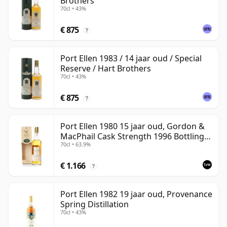
Brothers
70cl • 43%
€ 875
?
Port Ellen 1983 / 14 jaar oud / Special
Reserve / Hart Brothers
70cl • 43%
€ 875
?
Port Ellen 1980 15 jaar oud, Gordon &
MacPhail Cask Strength 1996 Bottling
70cl • 63.9%
with Box
€ 1.166
?
Port Ellen 1982 19 jaar oud, Provenance
Spring Distillation
70cl • 43%