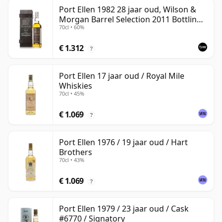
Port Ellen 1982 28 jaar oud, Wilson &
Morgan Barrel Selection 2011 Bottling
70cl • 60%
with Box
€ 1.312
?
Port Ellen 17 jaar oud / Royal Mile
Whiskies
70cl • 45%
€ 1.069
?
Port Ellen 1976 / 19 jaar oud / Hart
Brothers
70cl • 43%
€ 1.069
?
Port Ellen 1979 / 23 jaar oud / Cask
#6770 / Signatory