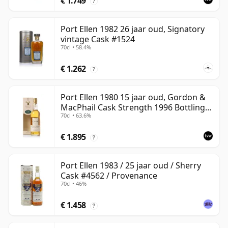
€ 1.749
?
Port Ellen 1982 26 jaar oud, Signatory
vintage Cask #1524
70cl • 58.4%
€ 1.262
?
Port Ellen 1980 15 jaar oud, Gordon &
MacPhail Cask Strength 1996 Bottling
70cl • 63.6%
with Carton
€ 1.895
?
Port Ellen 1983 / 25 jaar oud / Sherry
Cask #4562 / Provenance
70cl • 46%
€ 1.458
?