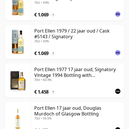
70cl • 43%
€ 1.069
?
Port Ellen 1979 / 22 jaar oud / Cask
#5143 / Signatory
70cl • 43%
€ 1.069
?
Port Ellen 1977 17 jaar oud, Signatory
Vintage 1994 Bottling with
70cl • 60.4%
Presentation Box - Cask 5560
€ 1.458
?
Port Ellen 17 jaar oud, Douglas
Murdoch of Glasgow Bottling
70cl • 59.5%