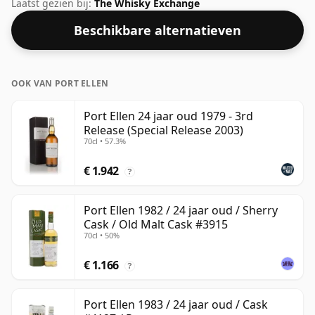
bottelaar Signatory. Met een percentage van 59,3%
Laatst gezien bij:
The Whisky Exchange
kun je zeker een paar druppels fatsoenlijk water aan
Beschikbare alternatieven
deze whisky toevoegen om de textuur te verbeteren
en de geest te openen.
OOK VAN PORT ELLEN
Port Ellen 24 jaar oud 1979 - 3rd
Release (Special Release 2003)
70cl • 57.3%
€ 1.942
?
Port Ellen 1982 / 24 jaar oud / Sherry
Cask / Old Malt Cask #3915
70cl • 50%
€ 1.166
?
Port Ellen 1983 / 24 jaar oud / Cask