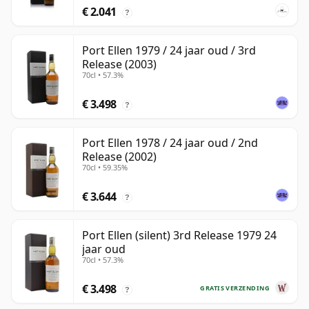
€ 2.041
?
Port Ellen 1979 / 24 jaar oud / 3rd
Release (2003)
70cl • 57.3%
€ 3.498
?
Port Ellen 1978 / 24 jaar oud / 2nd
Release (2002)
70cl • 59.35%
€ 3.644
?
Port Ellen (silent) 3rd Release 1979 24
jaar oud
70cl • 57.3%
€ 3.498
GRATIS VERZENDING
?