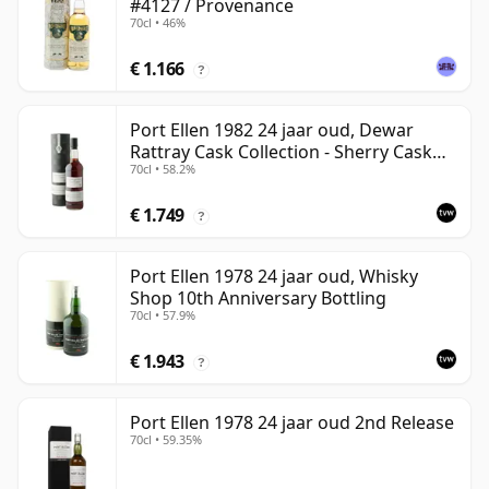
#4127 / Provenance
70cl • 46%
€ 1.166
?
Port Ellen 1982 24 jaar oud, Dewar
Rattray Cask Collection - Sherry Cask
70cl • 58.2%
#2463
€ 1.749
?
Port Ellen 1978 24 jaar oud, Whisky
Shop 10th Anniversary Bottling
70cl • 57.9%
€ 1.943
?
Port Ellen 1978 24 jaar oud 2nd Release
70cl • 59.35%