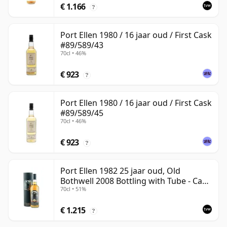
€ 1.166
?
Port Ellen 1980 / 16 jaar oud / First Cask
#89/589/43
70cl • 46%
€ 923
?
Port Ellen 1980 / 16 jaar oud / First Cask
#89/589/45
70cl • 46%
€ 923
?
Port Ellen 1982 25 jaar oud, Old
Bothwell 2008 Bottling with Tube - Cask
70cl • 51%
#2555
€ 1.215
?