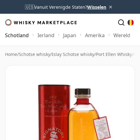
×
🇺🇸
Vanuit Verenigde Staten?
Wisselen
Schotland
Ierland
Japan
Amerika
Wereld
Home
/
Schotse whisky
/
Islay Schotse whisky
/
Port Ellen Whisky
/
Por