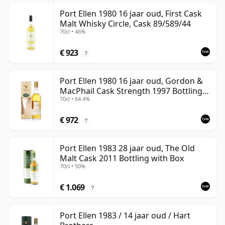
Port Ellen 1980 16 jaar oud, First Cask
Malt Whisky Circle, Cask 89/589/44
70cl • 46%
€ 923
?
Port Ellen 1980 16 jaar oud, Gordon &
MacPhail Cask Strength 1997 Bottling
70cl • 64.4%
with Box
€ 972
?
Port Ellen 1983 28 jaar oud, The Old
Malt Cask 2011 Bottling with Box
70cl • 50%
€ 1.069
?
Port Ellen 1983 / 14 jaar oud / Hart