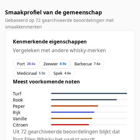
Smaakprofiel van de gemeenschap
Gebaseerd op 72 gearchiveerde beoordelingen met
smaakkenmerken
Kenmerkende eigenschappen
Vergeleken met andere whisky-merken
Port
Zeewier
Barbecue
28.6x
8.9x
7.6x
Medicinaal
Spek
5.0x
4.6x
Meest voorkomende noten
Turf
Rook
Peper
Rijk
Vanille
Citroen
Uit 72 gearchiveerde beoordelingen blijkt dat
Port Ellen Whisky het vaakst wordt