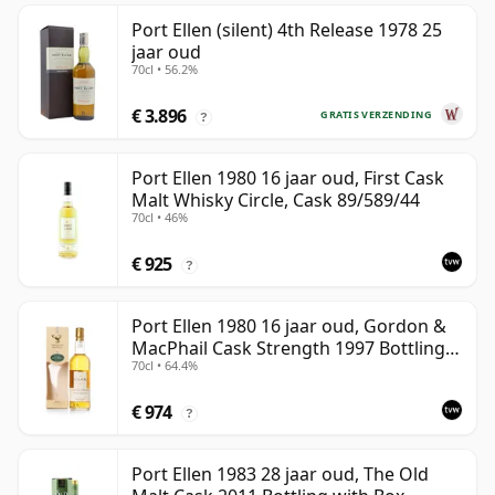
Port Ellen (silent) 4th Release 1978 25
jaar oud
70cl • 56.2%
€ 3.896
GRATIS VERZENDING
?
Port Ellen 1980 16 jaar oud, First Cask
Malt Whisky Circle, Cask 89/589/44
70cl • 46%
€ 925
?
Port Ellen 1980 16 jaar oud, Gordon &
MacPhail Cask Strength 1997 Bottling
70cl • 64.4%
with Box
€ 974
?
Port Ellen 1983 28 jaar oud, The Old