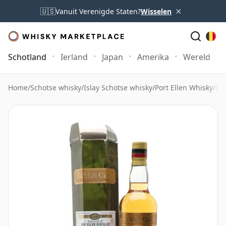
×
🇺🇸
Vanuit Verenigde Staten?
Wisselen
Schotland
Ierland
Japan
Amerika
Wereld
Home
/
Schotse whisky
/
Islay Schotse whisky
/
Port Ellen Whisky
/
Por