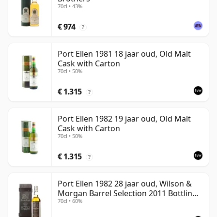
70cl • 43%
€ 974
?
Port Ellen 1981 18 jaar oud, Old Malt
Cask with Carton
70cl • 50%
€ 1.315
?
Port Ellen 1982 19 jaar oud, Old Malt
Cask with Carton
70cl • 50%
€ 1.315
?
Port Ellen 1982 28 jaar oud, Wilson &
Morgan Barrel Selection 2011 Bottling
70cl • 60%
with Box