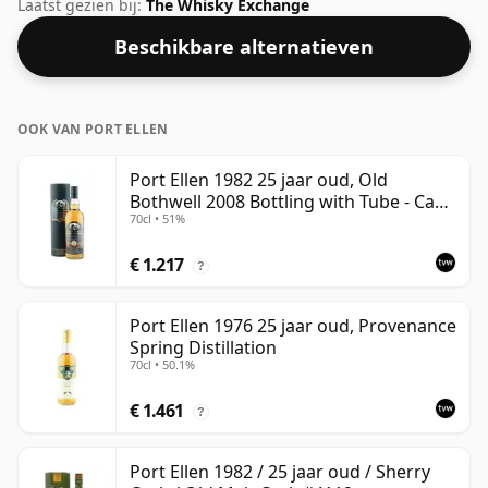
uitgebracht door Douglas Laing. Fans van whisky's
Laatst gezien bij:
The Whisky Exchange
met een hogere sterkte zullen niet teleurgesteld zijn
Beschikbare alternatieven
door deze botteling met een alcoholpercentage van
50%.
OOK VAN PORT ELLEN
Port Ellen 1982 25 jaar oud, Old
Bothwell 2008 Bottling with Tube - Cask
70cl • 51%
#2555
€ 1.217
?
Port Ellen 1976 25 jaar oud, Provenance
Spring Distillation
70cl • 50.1%
€ 1.461
?
Port Ellen 1982 / 25 jaar oud / Sherry