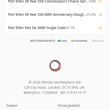
Port Ellen 28 Year Old Connoisseurs Choice Gordon & MacPhail
43%
Port Ellen 30 Year Old 60th Anniversary Douglas Laing
55.6%
Port Ellen Feis Ile 2008 Single Cask
54.7%
BESCHIKBAARHEID:
Goed
Gemiddeld
Beperkt
© 2026 Whisky Marketplace Ltd.
128 City Road, London, EC1V 2NX, UK ·
Bedrijfsnr. 17204643
·
VAT 519 9116 71
Zoeken
Privacybeleid