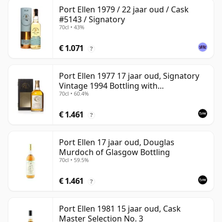
Port Ellen 1979 / 22 jaar oud / Cask
#5143 / Signatory
70cl • 43%
€ 1.071
?
Port Ellen 1977 17 jaar oud, Signatory
Vintage 1994 Bottling with
70cl • 60.4%
Presentation Box - Cask 5560
€ 1.461
?
Port Ellen 17 jaar oud, Douglas
Murdoch of Glasgow Bottling
70cl • 59.5%
€ 1.461
?
Port Ellen 1981 15 jaar oud, Cask
Master Selection No. 3