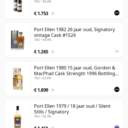
70cl • 58.2%
#2463
€ 1.753
?
Port Ellen 1982 26 jaar oud, Signatory
vintage Cask #1524
70cl • 58.4%
€ 1.265
?
Port Ellen 1980 15 jaar oud, Gordon &
MacPhail Cask Strength 1996 Bottling
70cl • 63.6%
with Carton
€ 1.899
?
Port Ellen 1979 / 18 jaar oud / Silent
Stills / Signatory
70cl • 56.3%