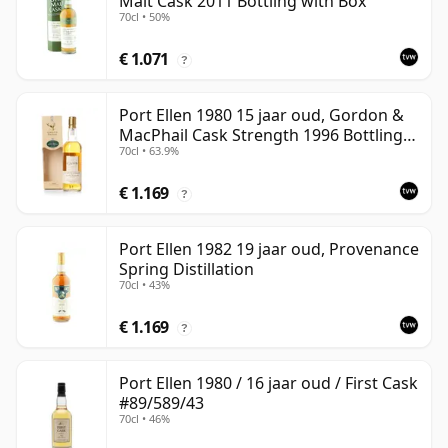
Malt Cask 2011 Bottling with Box
70cl • 50%
€ 1.071
?
Port Ellen 1980 15 jaar oud, Gordon &
MacPhail Cask Strength 1996 Bottling
70cl • 63.9%
with Box
€ 1.169
?
Port Ellen 1982 19 jaar oud, Provenance
Spring Distillation
70cl • 43%
€ 1.169
?
Port Ellen 1980 / 16 jaar oud / First Cask
#89/589/43
70cl • 46%