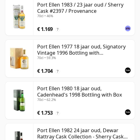
Port Ellen 1983 / 23 jaar oud / Sherry
Cask #2397 / Provenance
70cl • 46%
€ 1.169
?
Port Ellen 1977 18 jaar oud, Signatory
Vintage 1996 Bottling with
70cl • 59.3%
Presentation Box - Cask 5566
€ 1.704
?
Port Ellen 1980 18 jaar oud,
Cadenhead's 1998 Bottling with Box
70cl • 62.2%
€ 1.753
?
Port Ellen 1982 24 jaar oud, Dewar
Rattray Cask Collection - Sherry Cask