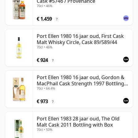
Cask #5746 / Provenance
70cl • 46%
€ 1.459
?
Port Ellen 1980 16 jaar oud, First Cask
Malt Whisky Circle, Cask 89/589/44
70cl • 46%
€ 924
?
Port Ellen 1980 16 jaar oud, Gordon &
MacPhail Cask Strength 1997 Bottling
70cl • 64.4%
with Box
€ 973
?
Port Ellen 1983 28 jaar oud, The Old
Malt Cask 2011 Bottling with Box
70cl • 50%