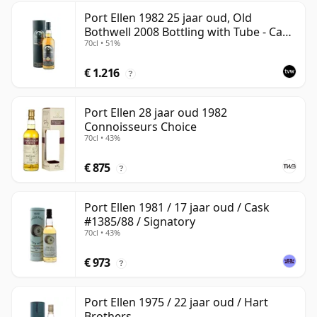
Port Ellen 1982 25 jaar oud, Old
Bothwell 2008 Bottling with Tube - Cask
70cl • 51%
#2555
€ 1.216
?
Port Ellen 28 jaar oud 1982
Connoisseurs Choice
70cl • 43%
€ 875
?
Port Ellen 1981 / 17 jaar oud / Cask
#1385/88 / Signatory
70cl • 43%
€ 973
?
Port Ellen 1975 / 22 jaar oud / Hart
Brothers