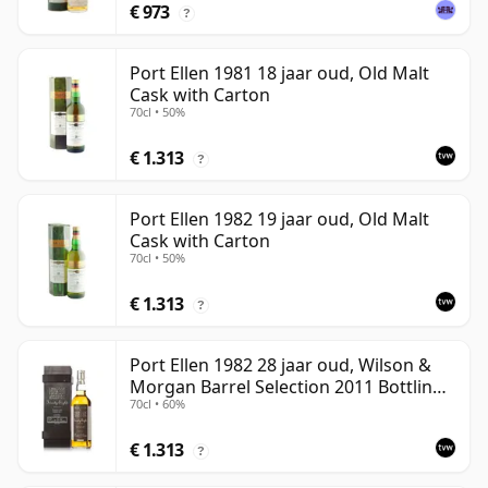
€ 973
?
Port Ellen 1981 18 jaar oud, Old Malt
Cask with Carton
70cl • 50%
€ 1.313
?
Port Ellen 1982 19 jaar oud, Old Malt
Cask with Carton
70cl • 50%
€ 1.313
?
Port Ellen 1982 28 jaar oud, Wilson &
Morgan Barrel Selection 2011 Bottling
70cl • 60%
with Box
€ 1.313
?