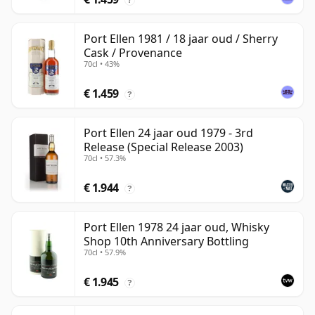
Port Ellen 1981 / 18 jaar oud / Sherry
Cask / Provenance
70cl • 43%
€ 1.459
?
Port Ellen 24 jaar oud 1979 - 3rd
Release (Special Release 2003)
70cl • 57.3%
€ 1.944
?
Port Ellen 1978 24 jaar oud, Whisky
Shop 10th Anniversary Bottling
70cl • 57.9%
€ 1.945
?