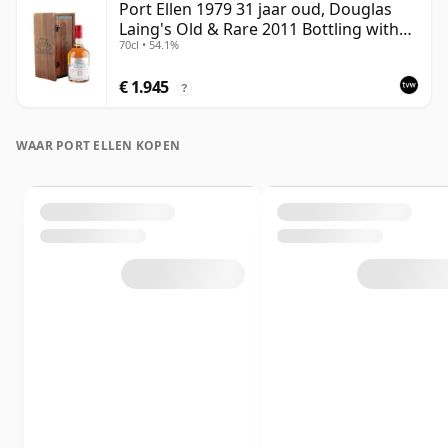
Port Ellen 1979 31 jaar oud, Douglas
Laing's Old & Rare 2011 Bottling with
70cl • 54.1%
Presentation Case
€ 1.945
?
WAAR PORT ELLEN KOPEN