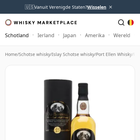
×
🇺🇸
Vanuit Verenigde Staten?
Wisselen
Schotland
Ierland
Japan
Amerika
Wereld
Home
/
Schotse whisky
/
Islay Schotse whisky
/
Port Ellen Whisky
/
Por