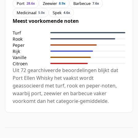
Port
Zeewier
Barbecue
28.6x
8.9x
7.6x
Medicinaal
Spek
5.0x
4.6x
Meest voorkomende noten
Turf
Rook
Peper
Rijk
Vanille
Citroen
Uit 72 gearchiveerde beoordelingen blijkt dat
Port Ellen Whisky het vaakst wordt
geassocieerd met turf, rook en peper-noten,
waarbij port, zeewier en barbecue vaker
voorkomt dan het categorie-gemiddelde.