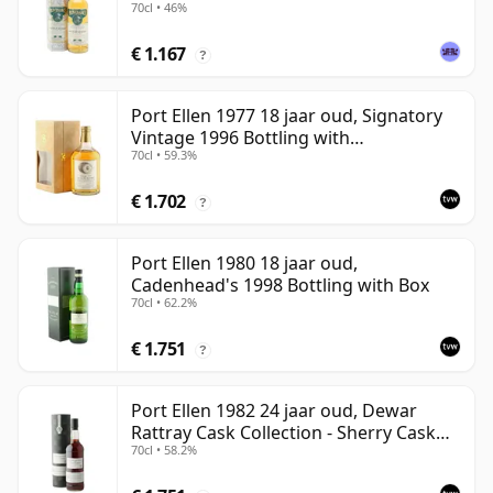
70cl • 46%
€ 1.167
?
Port Ellen 1977 18 jaar oud, Signatory
Vintage 1996 Bottling with
70cl • 59.3%
Presentation Box - Cask 5566
€ 1.702
?
Port Ellen 1980 18 jaar oud,
Cadenhead's 1998 Bottling with Box
70cl • 62.2%
€ 1.751
?
Port Ellen 1982 24 jaar oud, Dewar
Rattray Cask Collection - Sherry Cask
70cl • 58.2%
#2463