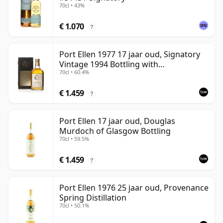
70cl • 43%
€ 1.070
?
Port Ellen 1977 17 jaar oud, Signatory
Vintage 1994 Bottling with
70cl • 60.4%
Presentation Box - Cask 5560
€ 1.459
?
Port Ellen 17 jaar oud, Douglas
Murdoch of Glasgow Bottling
70cl • 59.5%
€ 1.459
?
Port Ellen 1976 25 jaar oud, Provenance
Spring Distillation
70cl • 50.1%