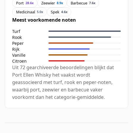
Port
Zeewier
Barbecue
28.6x
8.9x
7.6x
Medicinaal
Spek
5.0x
4.6x
Meest voorkomende noten
Turf
Rook
Peper
Rijk
Vanille
Citroen
Uit 72 gearchiveerde beoordelingen blijkt dat
Port Ellen Whisky het vaakst wordt
geassocieerd met turf, rook en peper-noten,
waarbij port, zeewier en barbecue vaker
voorkomt dan het categorie-gemiddelde.