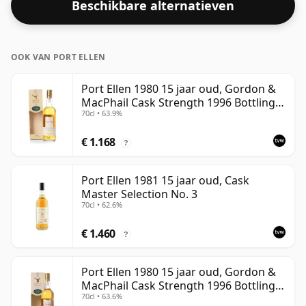
Beschikbare alternatieven
water genoten.
OOK VAN PORT ELLEN
Port Ellen 1980 15 jaar oud, Gordon &
MacPhail Cask Strength 1996 Bottling
70cl • 63.9%
with Box
€ 1.168
?
Port Ellen 1981 15 jaar oud, Cask
Master Selection No. 3
70cl • 62.6%
€ 1.460
?
Port Ellen 1980 15 jaar oud, Gordon &
MacPhail Cask Strength 1996 Bottling
70cl • 63.6%
with Carton