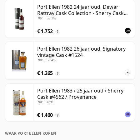
Port Ellen 1982 24 jaar oud, Dewar
Rattray Cask Collection - Sherry Cask
70cl • 58.2%
#2463
€ 1.752
?
Port Ellen 1982 26 jaar oud, Signatory
vintage Cask #1524
70cl • 58.4%
€ 1.265
?
Port Ellen 1983 / 25 jaar oud / Sherry
Cask #4562 / Provenance
70cl • 46%
€ 1.460
?
WAAR PORT ELLEN KOPEN