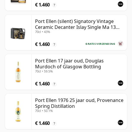
€ 1.460
?
Port Ellen (silent) Signatory Vintage
Ceramic Decanter Islay Single Ma 13
70cl • 43%
jaar oud
€ 1.460
GRATIS VERZENDING
?
Port Ellen 17 jaar oud, Douglas
Murdoch of Glasgow Bottling
70cl • 59.5%
€ 1.460
?
Port Ellen 1976 25 jaar oud, Provenance
Spring Distillation
70cl • 50.1%
€ 1.460
?