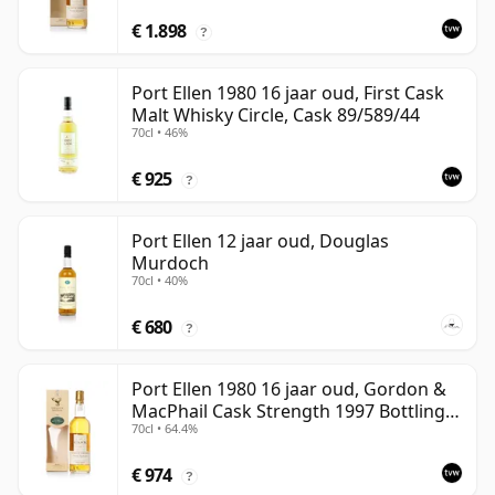
€ 1.898
?
Port Ellen 1980 16 jaar oud, First Cask
Malt Whisky Circle, Cask 89/589/44
70cl • 46%
€ 925
?
Port Ellen 12 jaar oud, Douglas
Murdoch
70cl • 40%
€ 680
?
Port Ellen 1980 16 jaar oud, Gordon &
MacPhail Cask Strength 1997 Bottling
70cl • 64.4%
with Box
€ 974
?