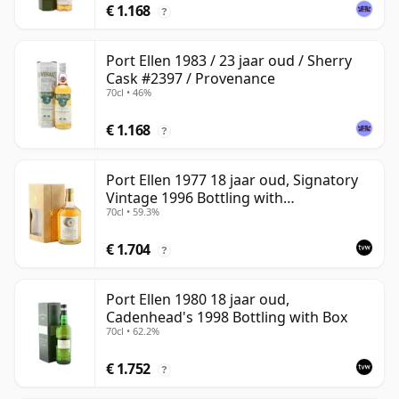
€ 1.168
?
Port Ellen 1983 / 23 jaar oud / Sherry
Cask #2397 / Provenance
70cl • 46%
€ 1.168
?
Port Ellen 1977 18 jaar oud, Signatory
Vintage 1996 Bottling with
70cl • 59.3%
Presentation Box - Cask 5566
€ 1.704
?
Port Ellen 1980 18 jaar oud,
Cadenhead's 1998 Bottling with Box
70cl • 62.2%
€ 1.752
?