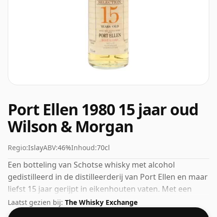
Port Ellen 1980 15 jaar oud
Wilson & Morgan
Regio:
Islay
ABV:
46%
Inhoud:
70cl
Een botteling van Schotse whisky met alcohol
gedistilleerd in de distilleerderij van Port Ellen en maar
liefst 15 jaar gerijpt in eikenhouten vaten. Met een
volume van 46% ABV wordt deze whisky gebotteld op
Laatst gezien bij:
The Whisky Exchange
een optimale drinksterkte. Puur of met een druppel