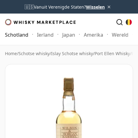
×
🇺🇸
Vanuit Verenigde Staten?
Wisselen
Schotland
Ierland
Japan
Amerika
Wereld
Home
/
Schotse whisky
/
Islay Schotse whisky
/
Port Ellen Whisky
/
Por