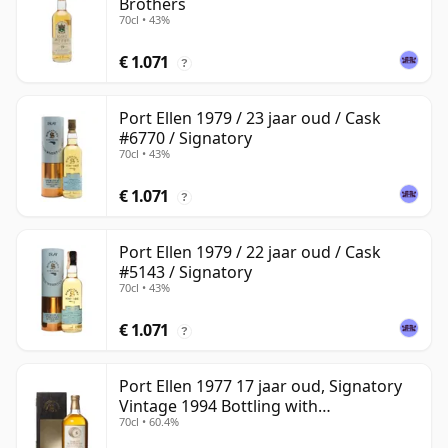
Brothers
70cl • 43%
€ 1.071
?
Port Ellen 1979 / 23 jaar oud / Cask
#6770 / Signatory
70cl • 43%
€ 1.071
?
Port Ellen 1979 / 22 jaar oud / Cask
#5143 / Signatory
70cl • 43%
€ 1.071
?
Port Ellen 1977 17 jaar oud, Signatory
Vintage 1994 Bottling with
70cl • 60.4%
Presentation Box - Cask 5560