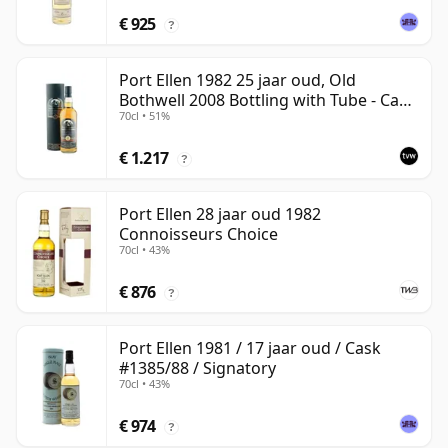
€ 925
?
Port Ellen 1982 25 jaar oud, Old
Bothwell 2008 Bottling with Tube - Cask
70cl • 51%
#2555
€ 1.217
?
Port Ellen 28 jaar oud 1982
Connoisseurs Choice
70cl • 43%
€ 876
?
Port Ellen 1981 / 17 jaar oud / Cask
#1385/88 / Signatory
70cl • 43%
€ 974
?