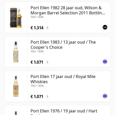
Port Ellen 1982 28 jaar oud, Wilson &
Morgan Barrel Selection 2011 Bottling
70cl • 60%
with Box
€ 1.314
?
Port Ellen 1983 / 13 jaar oud / The
Cooper's Choice
70cl • 43%
€ 1.071
?
Port Ellen 17 jaar oud / Royal Mile
Whiskies
70cl • 45%
€ 1.071
?
Port Ellen 1976 / 19 jaar oud / Hart