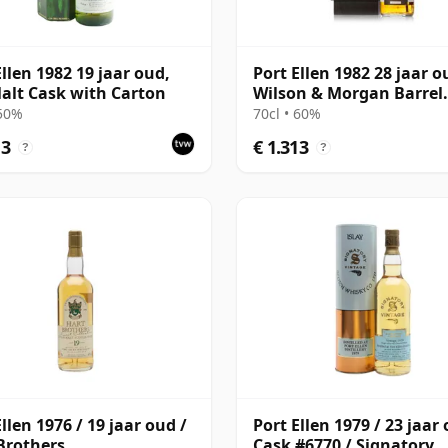
Ellen 1982 19 jaar oud,
Port Ellen 1982 28 jaar o
alt Cask with Carton
Wilson & Morgan Barrel
Selection 2011 Bottling 
 50%
70cl • 60%
Box
13
€ 1.313
?
?
llen 1976 / 19 jaar oud /
Port Ellen 1979 / 23 jaar 
Brothers
Cask #6770 / Signatory