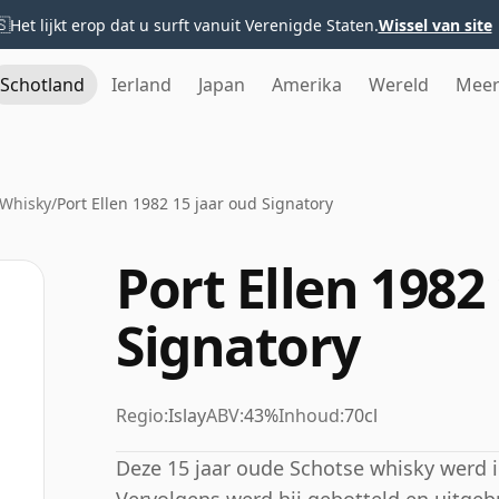
🇸
Het lijkt erop dat u surft vanuit Verenigde Staten.
Wissel van site
Schotland
Ierland
Japan
Amerika
Wereld
Mee
 Whisky
/
Port Ellen 1982 15 jaar oud Signatory
Port Ellen 1982
Signatory
Regio:
Islay
ABV:
43%
Inhoud:
70cl
Deze 15 jaar oude Schotse whisky werd in