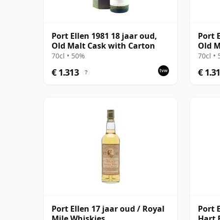
Port Ellen 1981 18 jaar oud,
Port 
Old Malt Cask with Carton
Old M
70cl • 50%
70cl •
€ 1.313
€ 1.3
?
Port Ellen 17 jaar oud / Royal
Port E
Mile Whiskies
Hart 