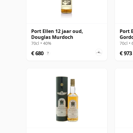
Port Ellen 12 jaar oud,
Port 
Douglas Murdoch
Gordo
Stren
70cl • 40%
70cl •
Box
€ 680
€ 973
?