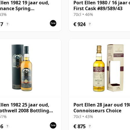
Ellen 1982 19 jaar oud,
Port Ellen 1980 / 16 jaar 
nance Spring
First Cask #89/589/43
lation
 43%
70cl • 46%
67
€ 924
?
?
Ellen 1982 25 jaar oud,
Port Ellen 28 jaar oud 19
othwell 2008 Bottling
Connoisseurs Choice
Tube - Cask #2555
 51%
70cl • 43%
16
€ 875
?
?