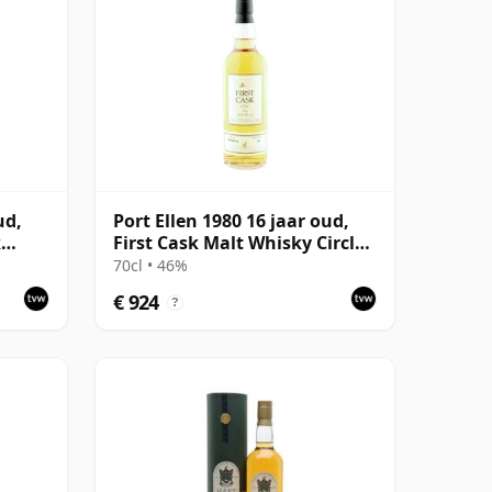
ud,
Port Ellen 1980 16 jaar oud,
k
First Cask Malt Whisky Circle,
with
Cask 89/589/44
70cl • 46%
€ 924
?