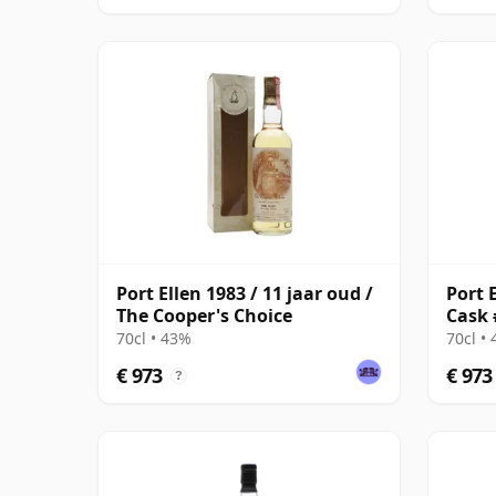
Port Ellen 1983 / 11 jaar oud /
Port E
The Cooper's Choice
Cask 
70cl • 43%
70cl •
€ 973
€ 973
?