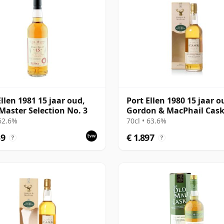
Ellen 1981 15 jaar oud,
Port Ellen 1980 15 jaar o
Master Selection No. 3
Gordon & MacPhail Cas
Strength 1996 Bottling 
 62.6%
70cl • 63.6%
Carton
59
€ 1.897
?
?