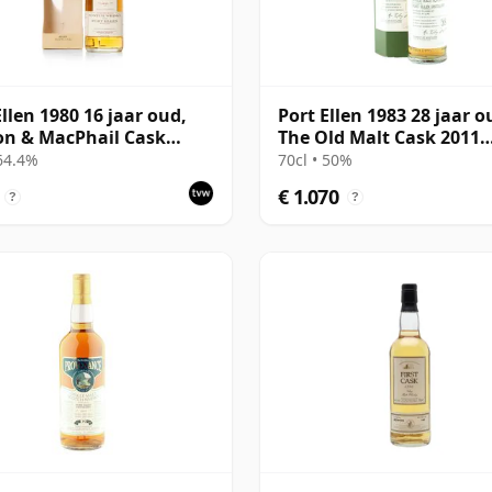
Ellen 1980 16 jaar oud,
Port Ellen 1983 28 jaar o
n & MacPhail Cask
The Old Malt Cask 2011
gth 1997 Bottling with
Bottling with Box
 64.4%
70cl • 50%
€ 1.070
?
?