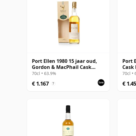
Port Ellen 1980 15 jaar oud,
Port 
Gordon & MacPhail Cask
Cask 
Strength 1996 Bottling with
70cl • 63.9%
70cl •
Box
€ 1.167
€ 1.4
?