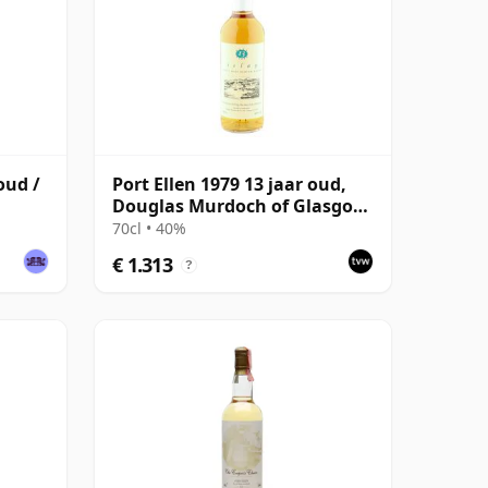
oud /
Port Ellen 1979 13 jaar oud,
Douglas Murdoch of Glasgow
Bottling
70cl • 40%
€ 1.313
?