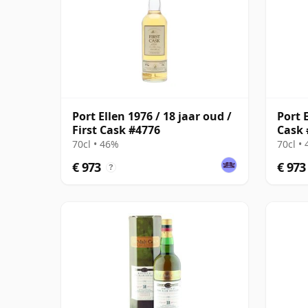
Port Ellen 1976 / 18 jaar oud /
Port E
First Cask #4776
Cask 
70cl • 46%
70cl •
€ 973
€ 973
?