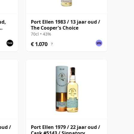
ud,
Port Ellen 1983 / 13 jaar oud /
The Cooper's Choice
with
70cl • 43%
€ 1.070
?
oud /
Port Ellen 1979 / 22 jaar oud /
Cask #5143 / Signatory