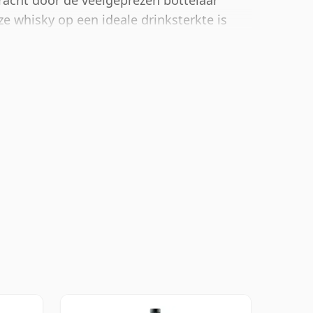
racht door de veelgeprezen bottelaar
e whisky op een ideale drinksterkte is
 flesmaat van 70cl.