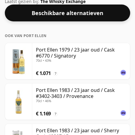
deze Schotse Whisky uit Port Ellen is dat 23 jaar. Met
Laatst gezien bij:
The Whisky Exchange
een volume van 46% ABV wordt deze whisky gebotteld
Beschikbare alternatieven
op een optimale drinksterkte. Puur of met een druppel
water genoten.
OOK VAN PORT ELLEN
Port Ellen 1979 / 23 jaar oud / Cask
#6770 / Signatory
70cl • 43%
€ 1.071
?
Port Ellen 1983 / 23 jaar oud / Cask
#3402-3403 / Provenance
70cl • 46%
€ 1.169
?
Port Ellen 1983 / 23 jaar oud / Sherry