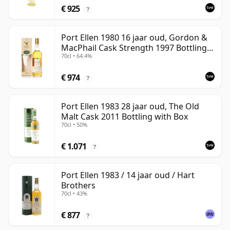
€ 925
?
Port Ellen 1980 16 jaar oud, Gordon &
MacPhail Cask Strength 1997 Bottling
70cl • 64.4%
with Box
€ 974
?
Port Ellen 1983 28 jaar oud, The Old
Malt Cask 2011 Bottling with Box
70cl • 50%
€ 1.071
?
Port Ellen 1983 / 14 jaar oud / Hart
Brothers
70cl • 43%
€ 877
?