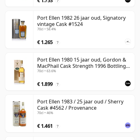
€ 1.753
?
Port Ellen 1982 26 jaar oud, Signatory
vintage Cask #1524
70cl • 58.4%
€ 1.265
?
Port Ellen 1980 15 jaar oud, Gordon &
MacPhail Cask Strength 1996 Bottling
70cl • 63.6%
with Carton
€ 1.899
?
Port Ellen 1983 / 25 jaar oud / Sherry
Cask #4562 / Provenance
70cl • 46%
€ 1.461
?