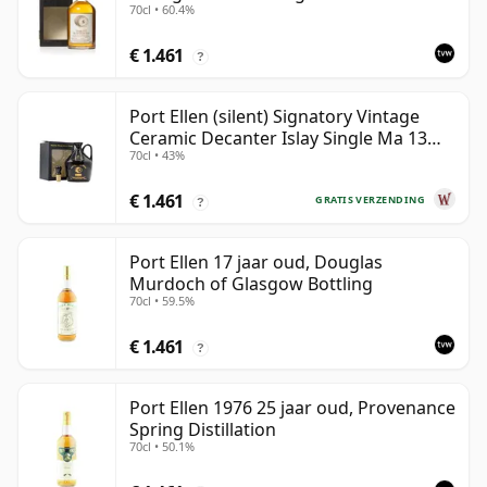
70cl • 60.4%
Presentation Box - Cask 5560
€ 1.461
?
Port Ellen (silent) Signatory Vintage
Ceramic Decanter Islay Single Ma 13
70cl • 43%
jaar oud
€ 1.461
GRATIS VERZENDING
?
Port Ellen 17 jaar oud, Douglas
Murdoch of Glasgow Bottling
70cl • 59.5%
€ 1.461
?
Port Ellen 1976 25 jaar oud, Provenance
Spring Distillation
70cl • 50.1%