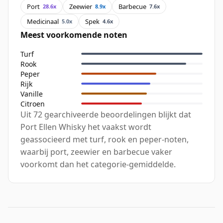
Port
Zeewier
Barbecue
28.6x
8.9x
7.6x
Medicinaal
Spek
5.0x
4.6x
Meest voorkomende noten
Turf
Rook
Peper
Rijk
Vanille
Citroen
Uit 72 gearchiveerde beoordelingen blijkt dat
Port Ellen Whisky het vaakst wordt
geassocieerd met turf, rook en peper-noten,
waarbij port, zeewier en barbecue vaker
voorkomt dan het categorie-gemiddelde.