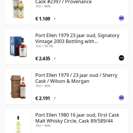
Cask #2397 / Provenance
70cl • 46%
€ 1.169
?
Port Ellen 1979 23 jaar oud, Signatory
Vintage 2003 Bottling with
70cl • 56.3%
Presentation Box - Cask 6774 | Single
Islay Malt Whisky | 56.3% | 70cl | The
€ 2.435
Whisky Vault
?
Port Ellen 1979 / 23 jaar oud / Sherry
Cask / Wilson & Morgan
70cl • 46%
€ 2.191
?
Port Ellen 1980 16 jaar oud, First Cask
Malt Whisky Circle, Cask 89/589/44
70cl • 46%