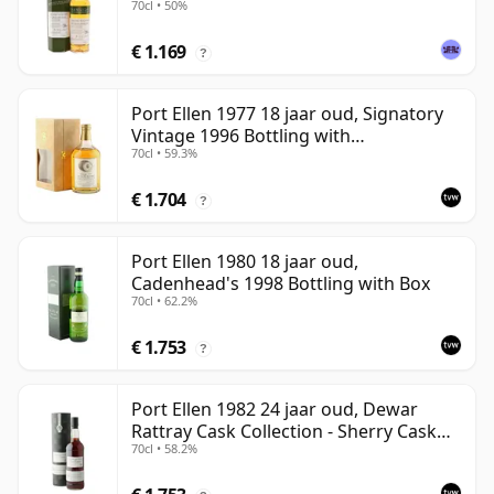
70cl • 50%
€ 1.169
?
Port Ellen 1977 18 jaar oud, Signatory
Vintage 1996 Bottling with
70cl • 59.3%
Presentation Box - Cask 5566
€ 1.704
?
Port Ellen 1980 18 jaar oud,
Cadenhead's 1998 Bottling with Box
70cl • 62.2%
€ 1.753
?
Port Ellen 1982 24 jaar oud, Dewar
Rattray Cask Collection - Sherry Cask
70cl • 58.2%
#2463