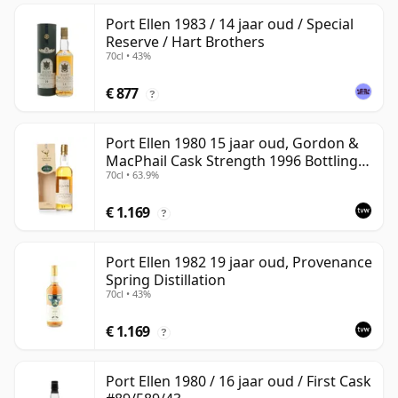
Port Ellen 1983 / 14 jaar oud / Special
Reserve / Hart Brothers
70cl • 43%
€ 877
?
Port Ellen 1980 15 jaar oud, Gordon &
MacPhail Cask Strength 1996 Bottling
70cl • 63.9%
with Box
€ 1.169
?
Port Ellen 1982 19 jaar oud, Provenance
Spring Distillation
70cl • 43%
€ 1.169
?
Port Ellen 1980 / 16 jaar oud / First Cask