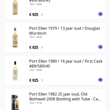
#89/589/43
70cl • 46%
€ 925
?
Port Ellen 1979 / 13 jaar oud / Douglas
Murdoch
70cl • 40%
€ 925
?
Port Ellen 1980 / 16 jaar oud / First Cask
#89/589/45
70cl • 46%
€ 925
?
Port Ellen 1982 25 jaar oud, Old
Bothwell 2008 Bottling with Tube - Cask
70cl • 51%
#2555