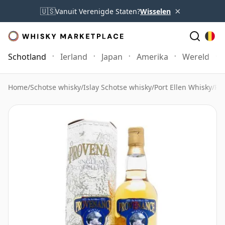
×
🇺🇸
Vanuit Verenigde Staten?
Wisselen
Schotland
Ierland
Japan
Amerika
Wereld
Home
/
Schotse whisky
/
Islay Schotse whisky
/
Port Ellen Whisky
/
Por