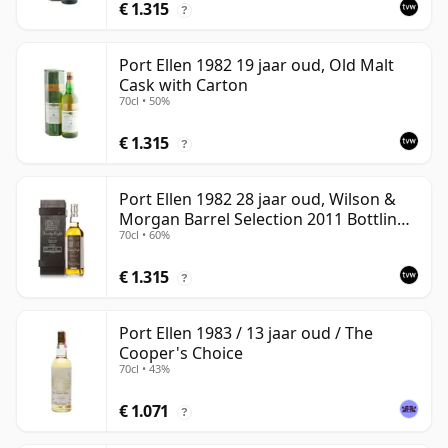
€ 1.315
?
Port Ellen 1982 19 jaar oud, Old Malt
Cask with Carton
70cl • 50%
€ 1.315
?
Port Ellen 1982 28 jaar oud, Wilson &
Morgan Barrel Selection 2011 Bottling
70cl • 60%
with Box
€ 1.315
?
Port Ellen 1983 / 13 jaar oud / The
Cooper's Choice
70cl • 43%
€ 1.071
?