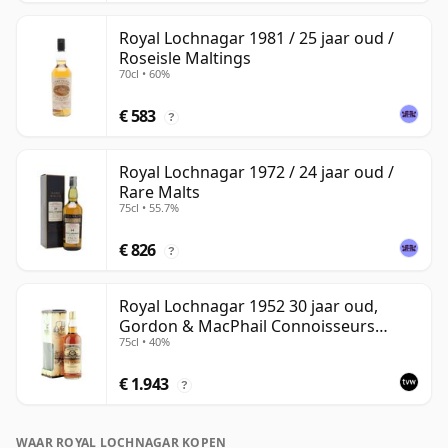
Royal Lochnagar 1981 / 25 jaar oud /
Roseisle Maltings
70cl • 60%
€ 583
?
Royal Lochnagar 1972 / 24 jaar oud /
Rare Malts
75cl • 55.7%
€ 826
?
Royal Lochnagar 1952 30 jaar oud,
Gordon & MacPhail Connoisseurs
75cl • 40%
Choice
€ 1.943
?
WAAR ROYAL LOCHNAGAR KOPEN