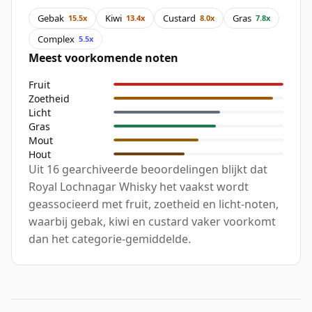
Gebak
Kiwi
Custard
Gras
15.5x
13.4x
8.0x
7.8x
Complex
5.5x
Meest voorkomende noten
Fruit
Zoetheid
Licht
Gras
Mout
Hout
Uit 16 gearchiveerde beoordelingen blijkt dat
Royal Lochnagar Whisky het vaakst wordt
geassocieerd met fruit, zoetheid en licht-noten,
waarbij gebak, kiwi en custard vaker voorkomt
dan het categorie-gemiddelde.