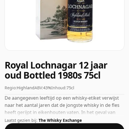
Royal Lochnagar 12 jaar
oud Bottled 1980s 75cl
Regio:
Highland
ABV:
43%
Inhoud:
75cl
De aangegeven leeftijd op een whisky-etiket verwijst
naar het aantal jaren dat de jongste whisky in de fles
heeft gerijpt in eikenhouten vaten. In het geval van
deze Schotse Whisky van Royal Lochnagar is dat 12
Laatst gezien bij:
The Whisky Exchange
jaar. 43% wordt door velen beschouwd als een goed