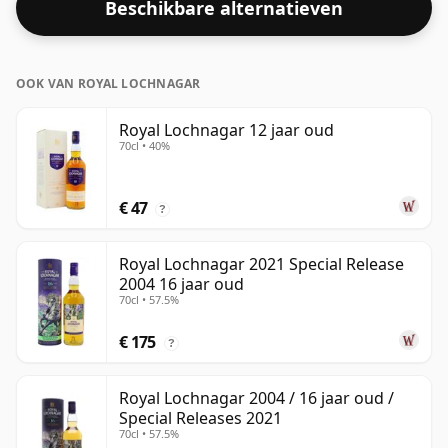
Beschikbare alternatieven
ABV voor het ervaren van het 'mondgevoel' en de volle
smaak van whisky.
OOK VAN ROYAL LOCHNAGAR
Royal Lochnagar 12 jaar oud
70cl • 40%
€ 47
?
Royal Lochnagar 2021 Special Release
2004 16 jaar oud
70cl • 57.5%
€ 175
?
Royal Lochnagar 2004 / 16 jaar oud /
Special Releases 2021
70cl • 57.5%