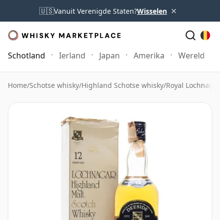
×
🇺🇸
Vanuit Verenigde Staten?
Wisselen
Schotland
Ierland
Japan
Amerika
Wereld
Home
/
Schotse whisky
/
Highland Schotse whisky
/
Royal Lochnaga