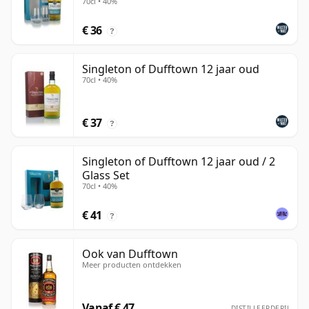
70cl • 40%
€ 36
?
Singleton of Dufftown 12 jaar oud
70cl • 40%
€ 37
?
Singleton of Dufftown 12 jaar oud / 2
Glass Set
70cl • 40%
€ 41
?
Ook van Dufftown
Meer producten ontdekken
Vanaf € 47
DISTILLEERDERIJ