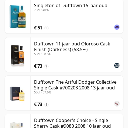
Singleton of Dufftown 15 jaar oud
70cl • 40%
€ 51
?
Dufftown 11 jaar oud Oloroso Cask
Finish (Darkness) (58.5%)
50cl • 58.5%
€ 73
?
Dufftown The Artful Dodger Collective
Single Cask #700203 2008 13 jaar oud
50cl • 57.6%
€ 73
?
Dufftown Cooper's Choice - Single
Sherry Cask #9080 2008 10 jaar oud