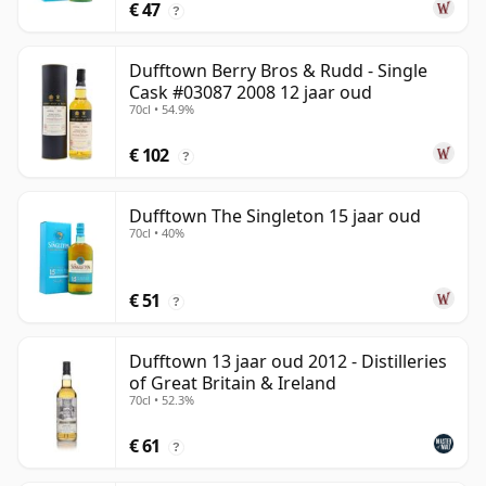
€ 47
?
Dufftown Berry Bros & Rudd - Single
Cask #03087 2008 12 jaar oud
70cl • 54.9%
€ 102
?
Dufftown The Singleton 15 jaar oud
70cl • 40%
€ 51
?
Dufftown 13 jaar oud 2012 - Distilleries
of Great Britain & Ireland
70cl • 52.3%
€ 61
?