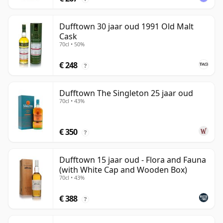
Dufftown 30 jaar oud 1991 Old Malt
Cask
70cl • 50%
€ 248
?
Dufftown The Singleton 25 jaar oud
70cl • 43%
€ 350
?
Dufftown 15 jaar oud - Flora and Fauna
(with White Cap and Wooden Box)
70cl • 43%
€ 388
?