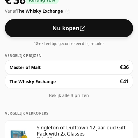
malts-whisky's tegenwoordig op hogere sterktes
Vanaf
The Whisky Exchange
worden gebotteld. De flesgrootte is 70cl.
?
Nu kopen
18+ · Leeftijd gecontroleerd bij retailer
VERGELIJK PRIJZEN
€ 36
Master of Malt
€ 41
The Whisky Exchange
Bekijk alle 3 prijzen
VERGELIJK VERKOPERS
Singleton of Dufftown 12 jaar oud Gift
Pack with 2x Glasses