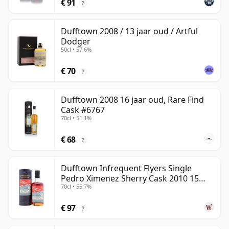
€ 91
?
Dufftown 2008 / 13 jaar oud / Artful
Dodger
50cl • 57.6%
€ 70
?
Dufftown 2008 16 jaar oud, Rare Find
Cask #6767
70cl • 51.1%
€ 68
?
Dufftown Infrequent Flyers Single
Pedro Ximenez Sherry Cask 2010 15
70cl • 55.7%
jaar oud
€ 97
?