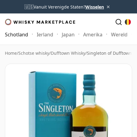
×
🇺🇸
Vanuit Verenigde Staten?
Wisselen
Schotland
Ierland
Japan
Amerika
Wereld
Home
/
Schotse whisky
/
Dufftown Whisky
/
Singleton of Dufftown 1