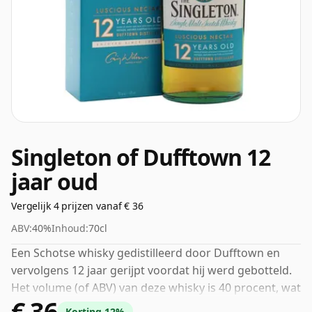
Singleton of Dufftown 12
jaar oud
Vergelijk 4 prijzen vanaf € 36
ABV:
40%
Inhoud:
70cl
Een Schotse whisky gedistilleerd door Dufftown en
vervolgens 12 jaar gerijpt voordat hij werd gebotteld.
Het volume (of ABV) van deze whisky is 40 procent, wat
€ 36
gebruikelijk is voor blended Scotch, hoewel veel single
Korting 12%