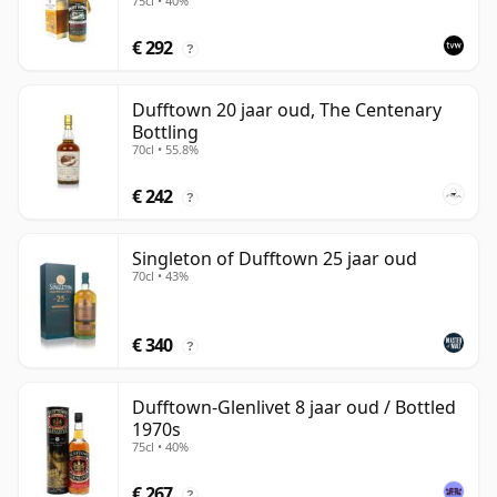
75cl • 40%
€ 292
?
Dufftown 20 jaar oud, The Centenary
Bottling
70cl • 55.8%
€ 242
?
Singleton of Dufftown 25 jaar oud
70cl • 43%
€ 340
?
Dufftown-Glenlivet 8 jaar oud / Bottled
1970s
75cl • 40%
€ 267
?