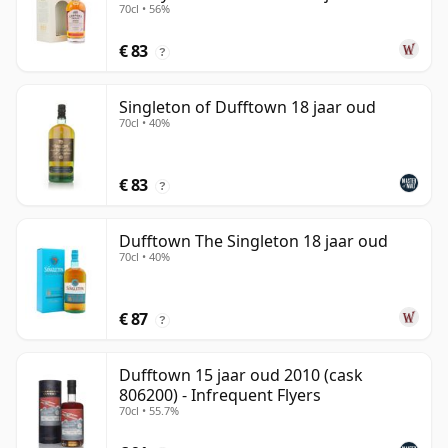
70cl • 56%
€ 83
?
Singleton of Dufftown 18 jaar oud
70cl • 40%
€ 83
?
Dufftown The Singleton 18 jaar oud
70cl • 40%
€ 87
?
Dufftown 15 jaar oud 2010 (cask
806200) - Infrequent Flyers
70cl • 55.7%