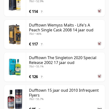
70cl • 52.9%
€ 114
?
Dufftown Wemyss Malts - Life's A
Peach Single Cask 2008 14 jaar oud
70cl • 46%
€ 117
?
Dufftown The Singleton 2020 Special
Release 2002 17 jaar oud
70cl • 55.1%
€ 126
?
Dufftown 15 jaar oud 2010 Infrequent
Flyers
70cl • 55.7%