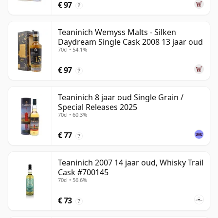
€ 97
?
Teaninich Wemyss Malts - Silken
Daydream Single Cask 2008 13 jaar oud
70cl • 54.1%
€ 97
?
Teaninich 8 jaar oud Single Grain /
Special Releases 2025
70cl • 60.3%
€ 77
?
Teaninich 2007 14 jaar oud, Whisky Trail
Cask #700145
70cl • 56.6%
€ 73
?