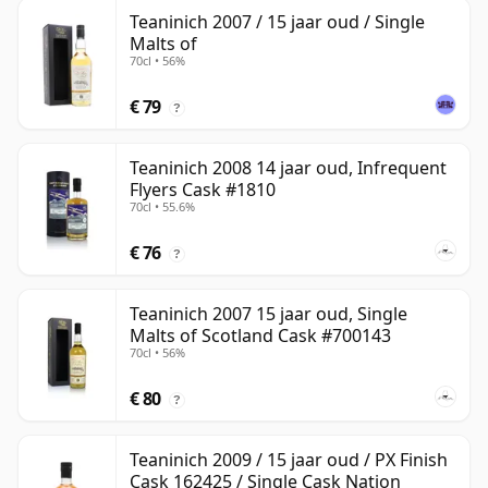
Teaninich 2007 / 15 jaar oud / Single
Malts of
70cl • 56%
€ 79
?
Teaninich 2008 14 jaar oud, Infrequent
Flyers Cask #1810
70cl • 55.6%
€ 76
?
Teaninich 2007 15 jaar oud, Single
Malts of Scotland Cask #700143
70cl • 56%
€ 80
?
Teaninich 2009 / 15 jaar oud / PX Finish
Cask 162425 / Single Cask Nation