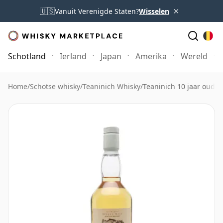
×
🇺🇸
Vanuit Verenigde Staten?
Wisselen
Schotland
Ierland
Japan
Amerika
Wereld
Home
/
Schotse whisky
/
Teaninich Whisky
/
Teaninich 10 jaar oud 1