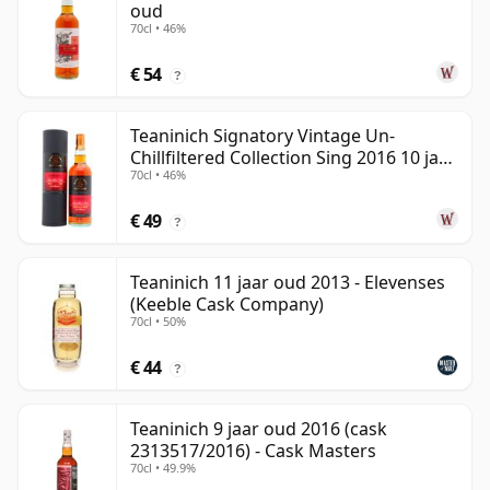
oud
70cl • 46%
€ 54
?
Teaninich Signatory Vintage Un-
Chillfiltered Collection Sing 2016 10 jaar
70cl • 46%
oud
€ 49
?
Teaninich 11 jaar oud 2013 - Elevenses
(Keeble Cask Company)
70cl • 50%
€ 44
?
Teaninich 9 jaar oud 2016 (cask
2313517/2016) - Cask Masters
70cl • 49.9%