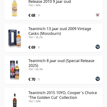
Release 2010 9 jaar oud
70cl • 46%
€ 68
?
Teaninich 13 jaar oud 2009 Vintage
Casks (Mossburn)
70cl • 56.2%
€ 69
?
Teaninich 8 jaar oud (Special Release
2025)
70cl • 60.3%
€ 70
?
Teaninich 2015 10YO, Cooper's Choice
'The Golden Cut' Collection
70cl • 50%