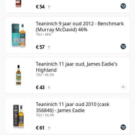
€ 54
?
Teaninich 9 jaar oud 2012 - Benchmark
(Murray McDavid) 46%
70cl • 46%
€ 57
?
Teaninich 11 jaar oud, James Eadie's
Highland
70cl • 48.3%
€ 43
?
Teaninich 11 jaar oud 2010 (cask
356846) - James Eadie
70cl • 54.3%
€ 61
?