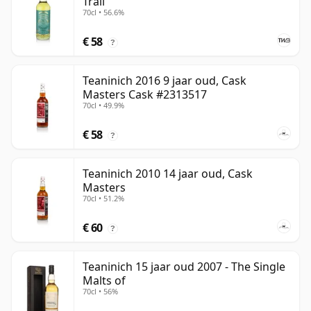
Trail
70cl • 56.6%
€ 58
?
Teaninich 2016 9 jaar oud, Cask
Masters Cask #2313517
70cl • 49.9%
€ 58
?
Teaninich 2010 14 jaar oud, Cask
Masters
70cl • 51.2%
€ 60
?
Teaninich 15 jaar oud 2007 - The Single
Malts of
70cl • 56%