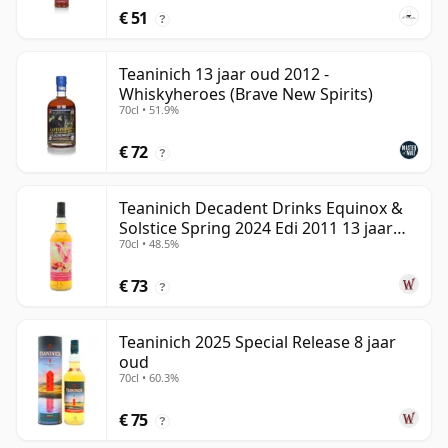
€ 51
?
Teaninich 13 jaar oud 2012 -
Whiskyheroes (Brave New Spirits)
70cl • 51.9%
€ 72
?
Teaninich Decadent Drinks Equinox &
Solstice Spring 2024 Edi 2011 13 jaar
70cl • 48.5%
oud
€ 73
?
Teaninich 2025 Special Release 8 jaar
oud
70cl • 60.3%
€ 75
?