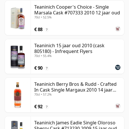
Teaninich Cooper's Choice - Single
Marsala Cask #707333 2010 12 jaar oud
70cl • 52.5%
€ 88
?
Teaninich 15 jaar oud 2010 (cask
805180) - Infrequent Flyers
70cl • 55.4%
€ 90
?
Teaninich Berry Bros & Rudd - Crafted
In Cask Single Margaux 2010 14 jaar
70cl • 57.2%
oud
€ 92
?
Teaninich James Eadie Single Oloroso
Sherry Cask #713230 2009 15 jaar oud