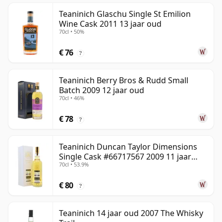
Teaninich Glaschu Single St Emilion
Wine Cask 2011 13 jaar oud
70cl • 50%
€ 76
?
Teaninich Berry Bros & Rudd Small
Batch 2009 12 jaar oud
70cl • 46%
€ 78
?
Teaninich Duncan Taylor Dimensions
Single Cask #66717567 2009 11 jaar
70cl • 53.9%
oud
€ 80
?
Teaninich 14 jaar oud 2007 The Whisky