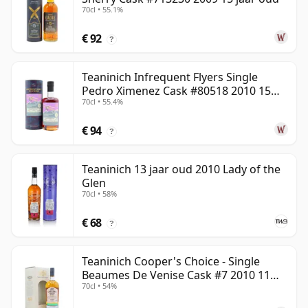
70cl • 55.1%
€ 92
?
Teaninich Infrequent Flyers Single
Pedro Ximenez Cask #80518 2010 15
70cl • 55.4%
jaar oud
€ 94
?
Teaninich 13 jaar oud 2010 Lady of the
Glen
70cl • 58%
€ 68
?
Teaninich Cooper's Choice - Single
Beaumes De Venise Cask #7 2010 11
70cl • 54%
jaar oud