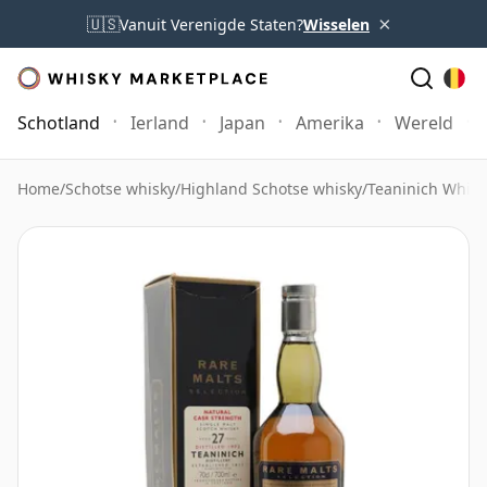
×
🇺🇸
Vanuit Verenigde Staten?
Wisselen
Schotland
Ierland
Japan
Amerika
Wereld
Home
/
Schotse whisky
/
Highland Schotse whisky
/
Teaninich Whisk