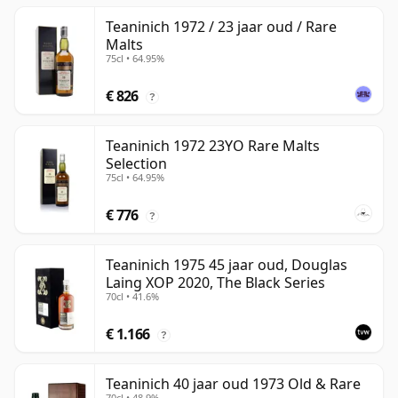
Teaninich 1972 / 23 jaar oud / Rare
Malts
75cl • 64.95%
€ 826
?
Teaninich 1972 23YO Rare Malts
Selection
75cl • 64.95%
€ 776
?
Teaninich 1975 45 jaar oud, Douglas
Laing XOP 2020, The Black Series
70cl • 41.6%
€ 1.166
?
Teaninich 40 jaar oud 1973 Old & Rare
70cl • 48.9%