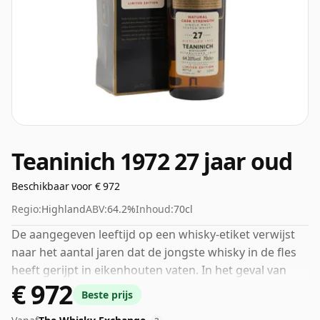
Teaninich 1972 27 jaar oud
Beschikbaar voor € 972
Regio:
Highland
ABV:
64.2%
Inhoud:
70cl
De aangegeven leeftijd op een whisky-etiket verwijst
naar het aantal jaren dat de jongste whisky in de fles
heeft gerijpt in eikenhouten vaten. In het geval van
€ 972
deze Schotse Whisky van Teaninich is dat 27 jaar.
Beste prijs
Wordt geleverd in een standaardfles van 70 cl met een