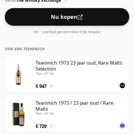
Vanaf
The Whisky Exchange
afwijkende sterkte van 64,2%.
?
Nu kopen
18+ · Leeftijd gecontroleerd bij retailer
OOK VAN TEANINICH
Teaninich 1973 23 jaar oud, Rare Malts
Selection
70cl • 57.1%
€ 947
?
Teaninich 1973 / 23 jaar oud / Rare
Malts
70cl • 57.1%
€ 729
?