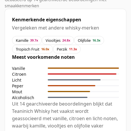
smaakkenmerken
Kenmerkende eigenschappen
Vergeleken met andere whisky-merken
Kamille
Viooltjes
Olijfolie
39.7x
24.8x
16.3x
Tropisch Fruit
Perzik
16.0x
11.3x
Meest voorkomende noten
Vanille
Citroen
Licht
Peper
Mout
Alcoholisch
Uit 14 gearchiveerde beoordelingen blijkt dat
Teaninich Whisky het vaakst wordt
geassocieerd met vanille, citroen en licht-noten,
waarbij kamille, viooltjes en olijfolie vaker