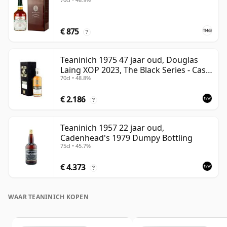
€ 875
?
Teaninich 1975 47 jaar oud, Douglas
Laing XOP 2023, The Black Series - Cask
70cl • 48.8%
18382
€ 2.186
?
Teaninich 1957 22 jaar oud,
Cadenhead's 1979 Dumpy Bottling
75cl • 45.7%
€ 4.373
?
WAAR TEANINICH KOPEN