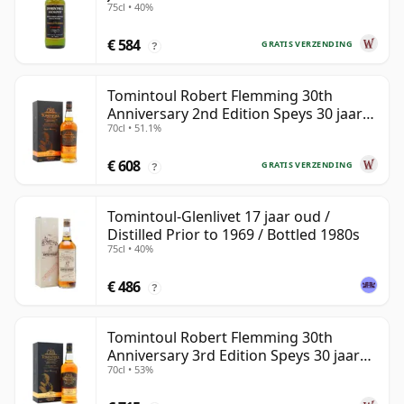
75cl • 40%
€ 584
GRATIS VERZENDING
?
Tomintoul Robert Flemming 30th
Anniversary 2nd Edition Speys 30 jaar
70cl • 51.1%
oud
€ 608
GRATIS VERZENDING
?
Tomintoul-Glenlivet 17 jaar oud /
Distilled Prior to 1969 / Bottled 1980s
75cl • 40%
€ 486
?
Tomintoul Robert Flemming 30th
Anniversary 3rd Edition Speys 30 jaar
70cl • 53%
oud