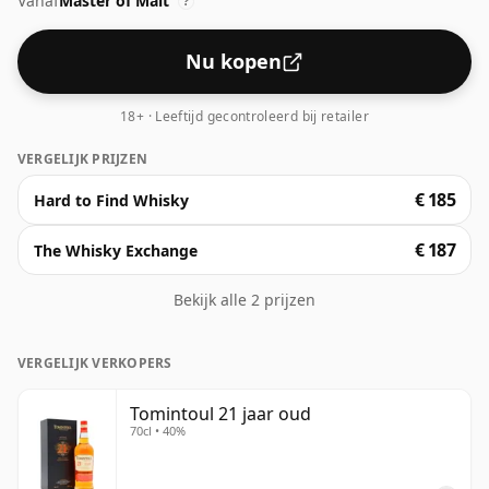
Vanaf
Master of Malt
malts-whisky's tegenwoordig op hogere sterktes
?
worden gebotteld. De flesgrootte is 70cl.
Nu kopen
18+ · Leeftijd gecontroleerd bij retailer
VERGELIJK PRIJZEN
€ 185
Hard to Find Whisky
€ 187
The Whisky Exchange
Bekijk alle 2 prijzen
VERGELIJK VERKOPERS
Tomintoul 21 jaar oud
70cl • 40%