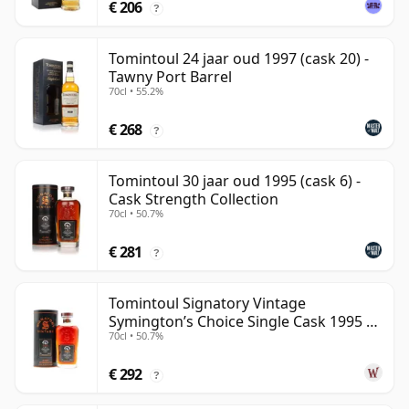
€ 206
?
Tomintoul 24 jaar oud 1997 (cask 20) -
Tawny Port Barrel
70cl • 55.2%
€ 268
?
Tomintoul 30 jaar oud 1995 (cask 6) -
Cask Strength Collection
70cl • 50.7%
€ 281
?
Tomintoul Signatory Vintage
Symington’s Choice Single Cask 1995 30
70cl • 50.7%
jaar oud
€ 292
?