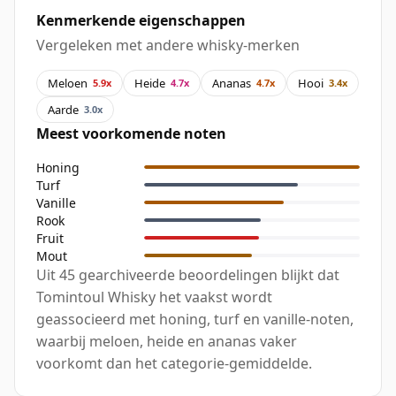
Kenmerkende eigenschappen
Vergeleken met andere whisky-merken
Meloen
Heide
Ananas
Hooi
5.9x
4.7x
4.7x
3.4x
Aarde
3.0x
Meest voorkomende noten
Honing
Turf
Vanille
Rook
Fruit
Mout
Uit 45 gearchiveerde beoordelingen blijkt dat
Tomintoul Whisky het vaakst wordt
geassocieerd met honing, turf en vanille-noten,
waarbij meloen, heide en ananas vaker
voorkomt dan het categorie-gemiddelde.