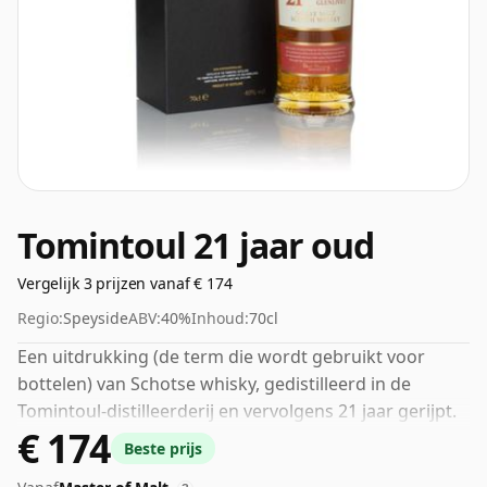
Tomintoul 21 jaar oud
Vergelijk 3 prijzen vanaf € 174
Regio:
Speyside
ABV:
40%
Inhoud:
70cl
Een uitdrukking (de term die wordt gebruikt voor
bottelen) van Schotse whisky, gedistilleerd in de
Tomintoul-distilleerderij en vervolgens 21 jaar gerijpt.
€ 174
Het volume (of ABV) van deze whisky is 40 procent, wat
Beste prijs
gebruikelijk is voor blended Scotch, hoewel veel single