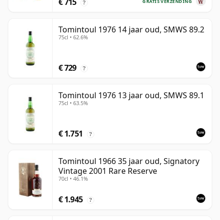
€ 715
GRATIS VERZENDING
?
Tomintoul 1976 14 jaar oud, SMWS 89.2
75cl • 62.6%
€ 729
?
Tomintoul 1976 13 jaar oud, SMWS 89.1
75cl • 63.5%
€ 1.751
?
Tomintoul 1966 35 jaar oud, Signatory
Vintage 2001 Rare Reserve
70cl • 46.1%
€ 1.945
?