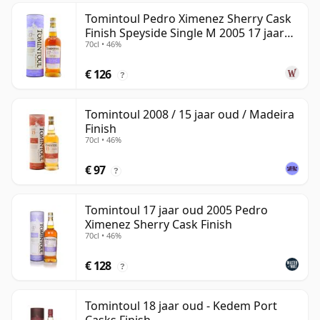
Tomintoul Pedro Ximenez Sherry Cask
Finish Speyside Single M 2005 17 jaar
70cl • 46%
oud
€ 126
?
Tomintoul 2008 / 15 jaar oud / Madeira
Finish
70cl • 46%
€ 97
?
Tomintoul 17 jaar oud 2005 Pedro
Ximenez Sherry Cask Finish
70cl • 46%
€ 128
?
Tomintoul 18 jaar oud - Kedem Port