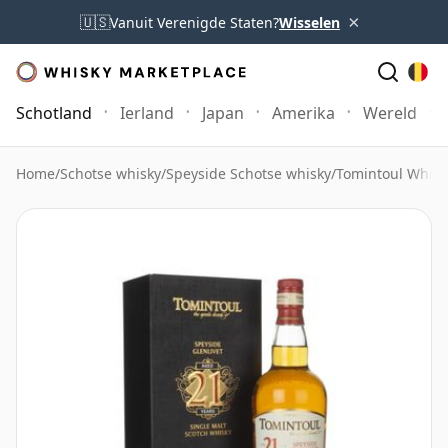
×
🇺🇸
Vanuit Verenigde Staten?
Wisselen
Schotland
Ierland
Japan
Amerika
Wereld
Home
/
Schotse whisky
/
Speyside Schotse whisky
/
Tomintoul Whisk