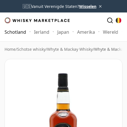
×
🇺🇸
Vanuit Verenigde Staten?
Wisselen
Schotland
Ierland
Japan
Amerika
Wereld
Home
/
Schotse whisky
/
Whyte & Mackay Whisky
/
Whyte & Mackay 