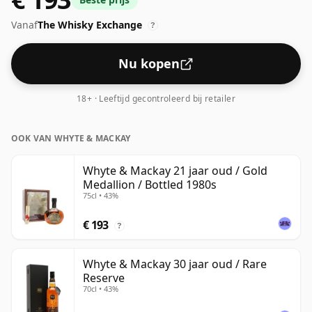
water genoten.
Vanaf
The Whisky Exchange
?
Nu kopen
18+ · Leeftijd gecontroleerd bij retailer
OOK VAN WHYTE & MACKAY
Whyte & Mackay 21 jaar oud / Gold
Medallion / Bottled 1980s
75cl • 43%
€ 193
?
Whyte & Mackay 30 jaar oud / Rare
Reserve
70cl • 43%