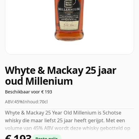
Whyte & Mackay 25 jaar
oud Millenium
Beschikbaar voor € 193
ABV:
45%
Inhoud:
70cl
Whyte & Mackay 25 Year Old Millenium is Schotse
whisky die maar liefst 25 jaar heeft gerijpt. Met een
volume van 45% ABV wordt deze whisky gebotteld op
€ 193
een optimale drinksterkte. Puur of met een druppel
Beste prijs