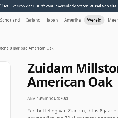
🇸
Het lijkt erop dat u surft vanuit Verenigde Staten.
Wissel van site
Schotland
Ierland
Japan
Amerika
Wereld
Mee
stone 8 jaar oud American Oak
Zuidam Millsto
American Oak
ABV:
43%
Inhoud:
70cl
Een botteling van Zuidam, dit is 8 jaar