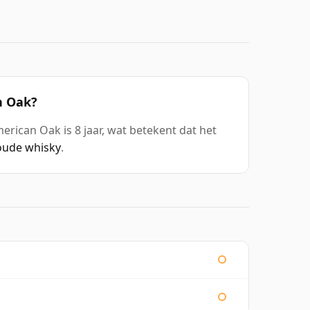
n Oak?
erican Oak is 8 jaar, wat betekent dat het
 oude whisky
.