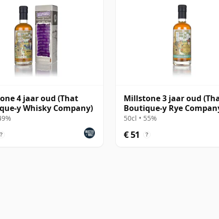
tone 4 jaar oud (That
Millstone 3 jaar oud (Th
ique-y Whisky Company)
Boutique-y Rye Compan
 49%
50cl • 55%
€ 51
?
?