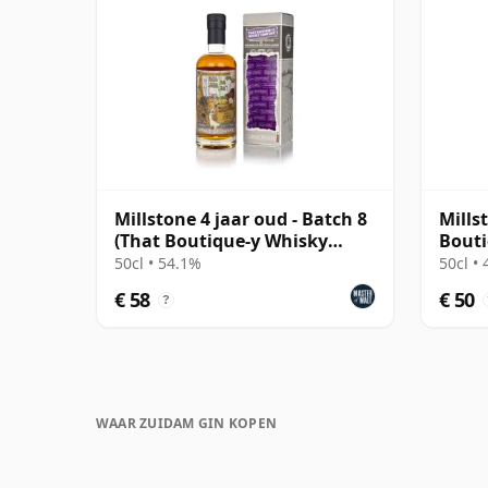
Millstone 4 jaar oud - Batch 8
Mills
(That Boutique-y Whisky
Bout
Company)
50cl • 54.1%
50cl •
€ 58
€ 50
?
WAAR ZUIDAM GIN KOPEN