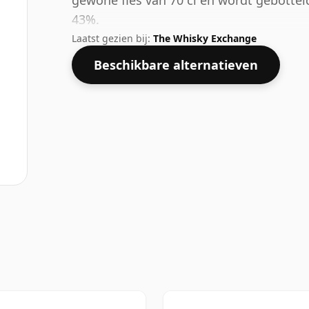
gewone fles van 70 cl en wordt gebotte
43%.
Laatst gezien bij:
The Whisky Exchange
Beschikbare alternatieven