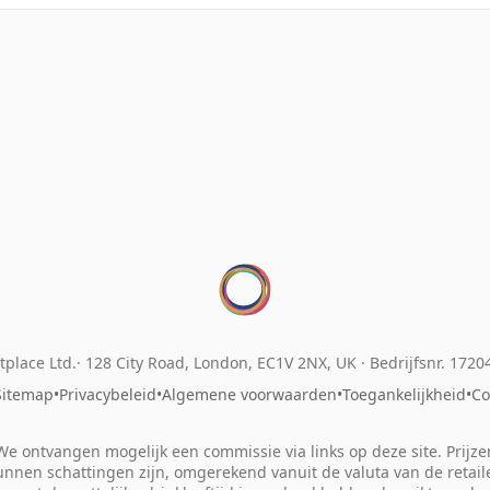
place Ltd.
128 City Road, London, EC1V 2NX, UK ·
Bedrijfsnr. 172
Sitemap
•
Privacybeleid
•
Algemene voorwaarden
•
Toegankelijkheid
•
Co
We ontvangen mogelijk een commissie via links op deze site. Prijze
unnen schattingen zijn, omgerekend vanuit de valuta van de retaile