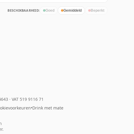
BESCHIKBAARHEID:
Goed
Gemiddeld
Beperkt
04643
·
VAT 519 9116 71
okievoorkeuren
•
Drink met mate
n
r.