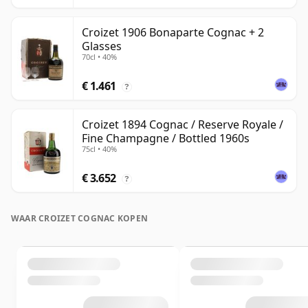
Croizet 1906 Bonaparte Cognac + 2
Glasses
70cl • 40%
€ 1.461
?
Croizet 1894 Cognac / Reserve Royale /
Fine Champagne / Bottled 1960s
75cl • 40%
€ 3.652
?
WAAR CROIZET COGNAC KOPEN