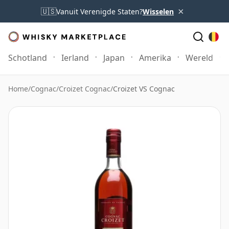
×
🇺🇸
Vanuit Verenigde Staten?
Wisselen
Schotland
Ierland
Japan
Amerika
Wereld
Home
/
Cognac
/
Croizet Cognac
/
Croizet VS Cognac