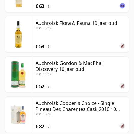
€ 62
?
Auchroisk Flora & Fauna 10 jaar oud
70cl • 43%
€ 58
?
Auchroisk Gordon & MacPhail
Discovery 10 jaar oud
70cl • 43%
€ 52
?
Auchroisk Cooper's Choice - Single
Pineau Des Charentes Cask 2010 10
70cl • 56%
jaar oud
€ 87
?