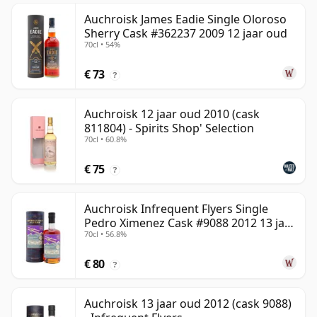
Auchroisk James Eadie Single Oloroso
Sherry Cask #362237 2009 12 jaar oud
70cl • 54%
€ 73
?
Auchroisk 12 jaar oud 2010 (cask
811804) - Spirits Shop' Selection
70cl • 60.8%
€ 75
?
Auchroisk Infrequent Flyers Single
Pedro Ximenez Cask #9088 2012 13 jaar
70cl • 56.8%
oud
€ 80
?
Auchroisk 13 jaar oud 2012 (cask 9088)