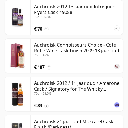
Auchroisk 2012 13 jaar oud Infrequent
Flyers Cask #9088
70cl • 56.8%
€ 76
?
Auchroisk Connoisseurs Choice - Cote
Rotie Wine Cask Finish 2009 13 jaar oud
70cl • 45%
€ 107
?
Auchroisk 2012 / 11 jaar oud / Amarone
Cask / Signatory for The Whisky
70cl • 58.5%
Exchange
€ 83
?
Auchroisk 21 jaar oud Moscatel Cask
Finish (Darkness)