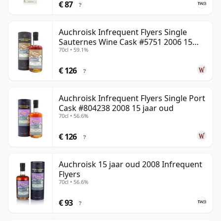
€ 87
?
Auchroisk Infrequent Flyers Single
Sauternes Wine Cask #5751 2006 15
70cl • 59.1%
jaar oud
€ 126
?
Auchroisk Infrequent Flyers Single Port
Cask #804238 2008 15 jaar oud
70cl • 56.6%
€ 126
?
Auchroisk 15 jaar oud 2008 Infrequent
Flyers
70cl • 56.6%
€ 93
?