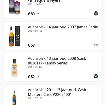
- Infrequent Flyers
70cl • 56.8%
€ 80
?
Auchroisk 14 jaar oud 2007 James Eadie
70cl • 56.1%
€ 58
?
Auchroisk 13 jaar oud 2008 (cask
803811) - Family Series
70cl • 56.4%
€ 82
?
Auchroisk 2011 13 jaar oud, Cask
Masters Cask #22074001
70cl • 57.1%