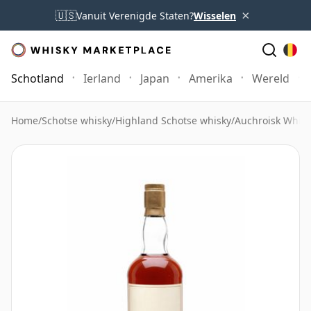
×
🇺🇸
Vanuit Verenigde Staten?
Wisselen
Schotland
Ierland
Japan
Amerika
Wereld
Home
/
Schotse whisky
/
Highland Schotse whisky
/
Auchroisk Whisk