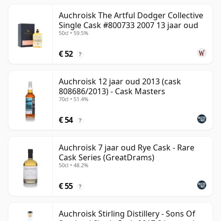
Auchroisk The Artful Dodger Collective
Single Cask #800733 2007 13 jaar oud
50cl • 59.5%
€ 52
?
Auchroisk 12 jaar oud 2013 (cask
808686/2013) - Cask Masters
70cl • 51.4%
€ 54
?
Auchroisk 7 jaar oud Rye Cask - Rare
Cask Series (GreatDrams)
50cl • 48.2%
€ 55
?
Auchroisk Stirling Distillery - Sons Of