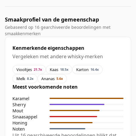
Smaakprofiel van de gemeenschap
Gebaseerd op 16 gearchiveerde beoordelingen met
smaakkenmerken
Kenmerkende eigenschappen
Vergeleken met andere whisky-merken
Viooltjes
Kaas
Karton
21.7x
18.5x
16.4x
Melk
Ananas
8.2x
5.6x
Meest voorkomende noten
Karamel
Sherry
Mout
Sinaasappel
Honing
Noten
Uit 16 gearchiveerde beoordelingen blijkt dat