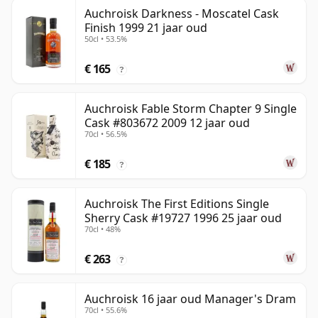
Auchroisk Darkness - Moscatel Cask
Finish 1999 21 jaar oud
50cl • 53.5%
€ 165
?
Auchroisk Fable Storm Chapter 9 Single
Cask #803672 2009 12 jaar oud
70cl • 56.5%
€ 185
?
Auchroisk The First Editions Single
Sherry Cask #19727 1996 25 jaar oud
70cl • 48%
€ 263
?
Auchroisk 16 jaar oud Manager's Dram
70cl • 55.6%