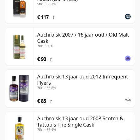
50cl • 53.3%
€ 117
?
Auchroisk 2007 / 16 jaar oud / Old Malt
Cask
70cl • 50%
€ 90
?
Auchroisk 13 jaar oud 2012 Infrequent
Flyers
70cl • 56.8%
€ 85
?
Auchroisk 13 jaar oud 2008 Scotch &
Tattoo's The Single Cask
70cl • 56.4%