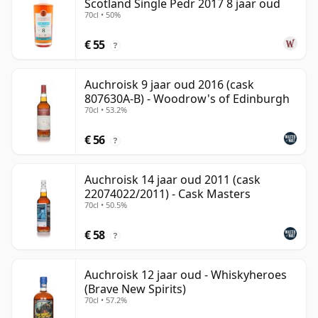
Scotland Single Pedr 2017 8 jaar oud
70cl • 50%
€ 55
?
Auchroisk 9 jaar oud 2016 (cask
807630A-B) - Woodrow's of Edinburgh
70cl • 53.2%
€ 56
?
Auchroisk 14 jaar oud 2011 (cask
22074022/2011) - Cask Masters
70cl • 50.5%
€ 58
?
Auchroisk 12 jaar oud - Whiskyheroes
(Brave New Spirits)
70cl • 57.2%