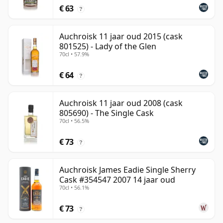
€ 63
?
Auchroisk 11 jaar oud 2015 (cask
801525) - Lady of the Glen
70cl • 57.9%
€ 64
?
Auchroisk 11 jaar oud 2008 (cask
805690) - The Single Cask
70cl • 56.5%
€ 73
?
Auchroisk James Eadie Single Sherry
Cask #354547 2007 14 jaar oud
70cl • 56.1%
€ 73
?