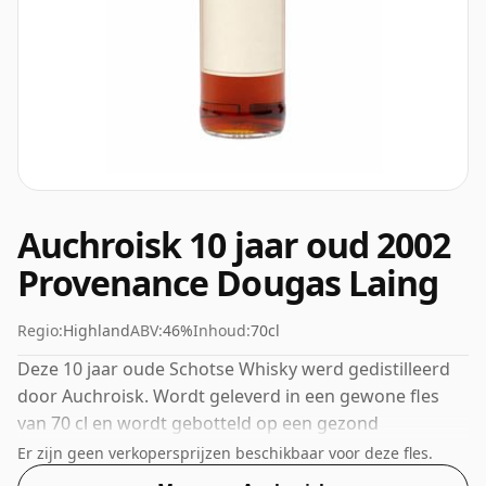
Auchroisk 10 jaar oud 2002
Provenance Dougas Laing
Regio:
Highland
ABV:
46%
Inhoud:
70cl
Deze 10 jaar oude Schotse Whisky werd gedistilleerd
door Auchroisk. Wordt geleverd in een gewone fles
van 70 cl en wordt gebotteld op een gezond
alcoholpercentage van 46%.
Er zijn geen verkopersprijzen beschikbaar voor deze fles.