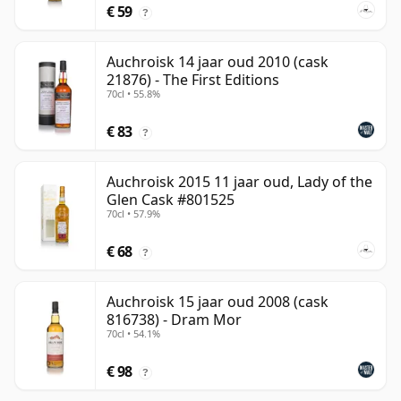
€ 59
?
Auchroisk 14 jaar oud 2010 (cask
21876) - The First Editions
70cl • 55.8%
€ 83
?
Auchroisk 2015 11 jaar oud, Lady of the
Glen Cask #801525
70cl • 57.9%
€ 68
?
Auchroisk 15 jaar oud 2008 (cask
816738) - Dram Mor
70cl • 54.1%
€ 98
?