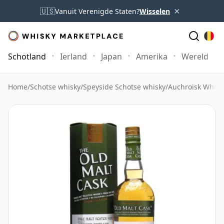
×
🇺🇸
Vanuit Verenigde Staten?
Wisselen
Schotland
Ierland
Japan
Amerika
Wereld
Home
/
Schotse whisky
/
Speyside Schotse whisky
/
Auchroisk Whisk