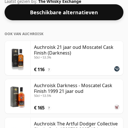
Laing. Een mooi voorbeeld van een 21 jaar oude
Laatst gezien bij:
The Whisky Exchange
Speyside whisky van Auchroisk. Gebotteld op een
Beschikbare alternatieven
mooie drinksterkte van 50% wordt deze whisky
geleverd in een fles van 70cl.
OOK VAN AUCHROISK
Auchroisk 21 jaar oud Moscatel Cask
Finish (Darkness)
50cl • 53.3%
€ 116
?
Auchroisk Darkness - Moscatel Cask
Finish 1999 21 jaar oud
50cl • 53.5%
€ 165
?
Auchroisk The Artful Dodger Collective