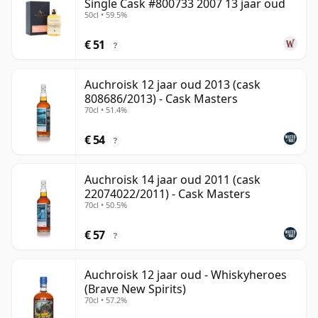
Single Cask #800733 2007 13 jaar oud
50cl • 59.5%
€ 51
?
Auchroisk 12 jaar oud 2013 (cask
808686/2013) - Cask Masters
70cl • 51.4%
€ 54
?
Auchroisk 14 jaar oud 2011 (cask
22074022/2011) - Cask Masters
70cl • 50.5%
€ 57
?
Auchroisk 12 jaar oud - Whiskyheroes
(Brave New Spirits)
70cl • 57.2%