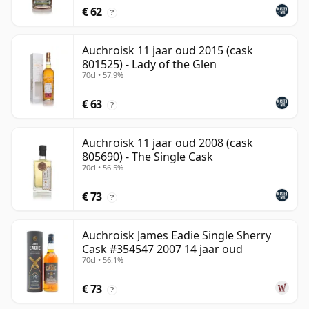
€ 62
?
Auchroisk 11 jaar oud 2015 (cask
801525) - Lady of the Glen
70cl • 57.9%
€ 63
?
Auchroisk 11 jaar oud 2008 (cask
805690) - The Single Cask
70cl • 56.5%
€ 73
?
Auchroisk James Eadie Single Sherry
Cask #354547 2007 14 jaar oud
70cl • 56.1%
€ 73
?