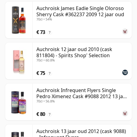
Auchroisk James Eadie Single Oloroso
Sherry Cask #362237 2009 12 jaar oud
70cl • 54%
€ 73
?
Auchroisk 12 jaar oud 2010 (cask
811804) - Spirits Shop' Selection
70cl • 60.8%
€ 75
?
Auchroisk Infrequent Flyers Single
Pedro Ximenez Cask #9088 2012 13 jaar
70cl • 56.8%
oud
€ 80
?
Auchroisk 13 jaar oud 2012 (cask 9088)