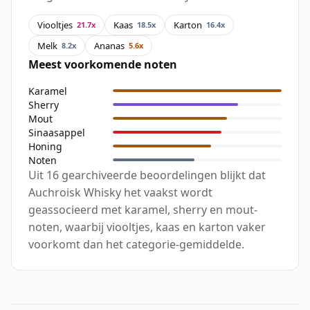
Viooltjes
Kaas
Karton
21.7x
18.5x
16.4x
Melk
Ananas
8.2x
5.6x
Meest voorkomende noten
Karamel
Sherry
Mout
Sinaasappel
Honing
Noten
Uit 16 gearchiveerde beoordelingen blijkt dat
Auchroisk Whisky het vaakst wordt
geassocieerd met karamel, sherry en mout-
noten, waarbij viooltjes, kaas en karton vaker
voorkomt dan het categorie-gemiddelde.