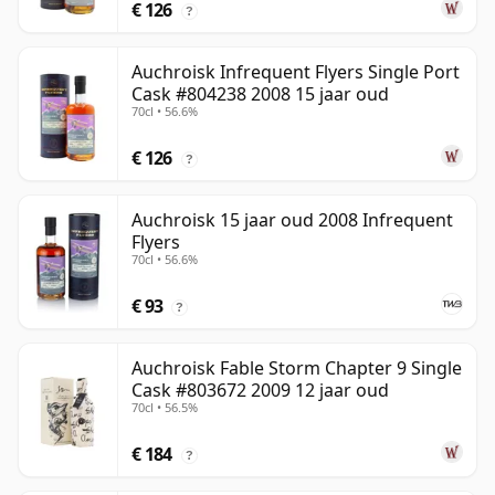
€ 126
?
Auchroisk Infrequent Flyers Single Port
Cask #804238 2008 15 jaar oud
70cl • 56.6%
€ 126
?
Auchroisk 15 jaar oud 2008 Infrequent
Flyers
70cl • 56.6%
€ 93
?
Auchroisk Fable Storm Chapter 9 Single
Cask #803672 2009 12 jaar oud
70cl • 56.5%
€ 184
?