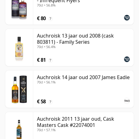
- Infrequent Flyers
70cl • 56.8%
€ 80
?
Auchroisk 13 jaar oud 2008 (cask
803811) - Family Series
70cl • 56.4%
€ 81
?
Auchroisk 14 jaar oud 2007 James Eadie
70cl • 56.1%
€ 58
?
Auchroisk 2011 13 jaar oud, Cask
Masters Cask #22074001
70cl • 57.1%