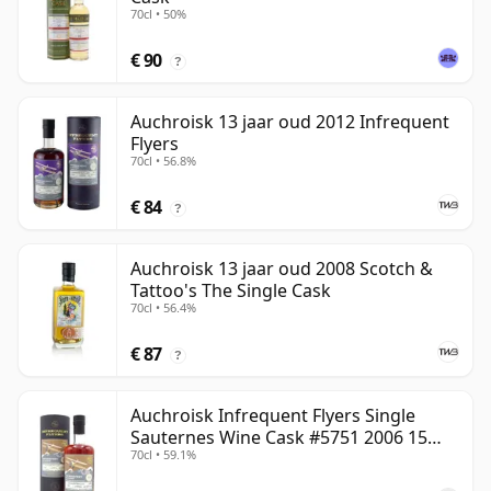
70cl • 50%
€ 90
?
Auchroisk 13 jaar oud 2012 Infrequent
Flyers
70cl • 56.8%
€ 84
?
Auchroisk 13 jaar oud 2008 Scotch &
Tattoo's The Single Cask
70cl • 56.4%
€ 87
?
Auchroisk Infrequent Flyers Single
Sauternes Wine Cask #5751 2006 15
70cl • 59.1%
jaar oud