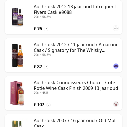
Auchroisk 2012 13 jaar oud Infrequent
Flyers Cask #9088
70cl • 56.8%
€ 76
?
Auchroisk 2012 / 11 jaar oud / Amarone
Cask / Signatory for The Whisky
70cl • 58.5%
Exchange
€ 82
?
Auchroisk Connoisseurs Choice - Cote
Rotie Wine Cask Finish 2009 13 jaar oud
70cl • 45%
€ 107
?
Auchroisk 2007 / 16 jaar oud / Old Malt
Cask