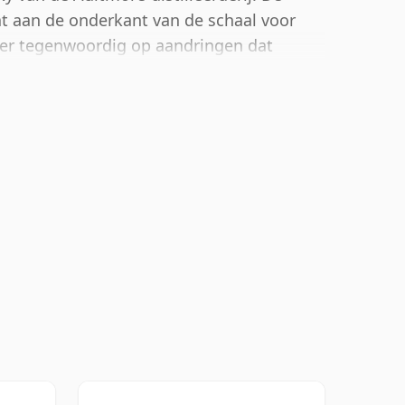
at aan de onderkant van de schaal voor
 er tegenwoordig op aandringen dat
ttelen, zijn er nog steeds enkele fijne