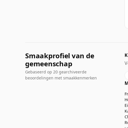
Smaakprofiel van de
K
gemeenschap
V
Gebaseerd op 20 gearchiveerde
beoordelingen met smaakkenmerken
M
F
H
E
K
C
R