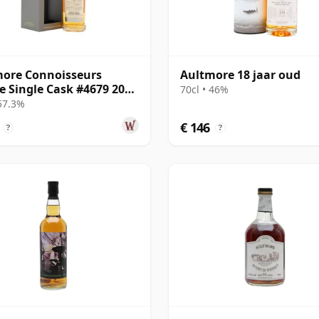
ore Connoisseurs
Aultmore 18 jaar oud
e Single Cask #4679 2009
70cl • 46%
ar oud
 57.3%
€ 146
?
?