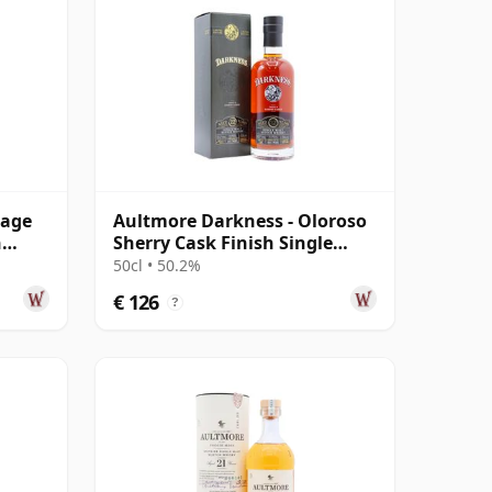
tage
Aultmore Darkness - Oloroso
n
Sherry Cask Finish Single
Malt 22 jaar oud
50cl • 50.2%
€ 126
?