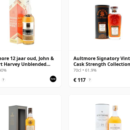
ore 12 jaar oud, John &
Aultmore Signatory Vin
t Harvey Unblended
Cask Strength Collectio
ties Bottling with Box
Single 2011 14 jaar oud
 40%
70cl • 61.9%
€ 117
?
?