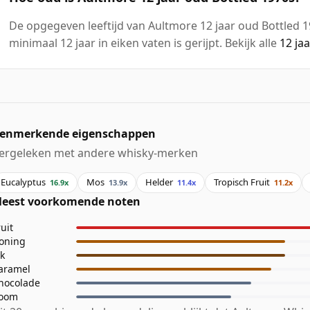
De opgegeven leeftijd van Aultmore 12 jaar oud Bottled 19
minimaal 12 jaar in eiken vaten is gerijpt. Bekijk alle
12 ja
enmerkende eigenschappen
ergeleken met andere whisky-merken
Eucalyptus
Mos
Helder
Tropisch Fruit
16.9x
13.9x
11.4x
11.2x
eest voorkomende noten
ruit
oning
ik
aramel
hocolade
oom