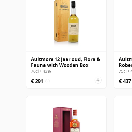
Aultmore 12 jaar oud, Flora &
Aultm
Fauna with Wooden Box
Rober
Seven
70cl • 43%
75cl •
€ 291
€ 437
?