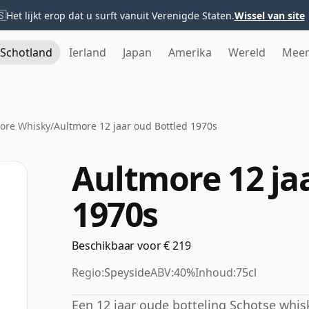
🇸
Het lijkt erop dat u surft vanuit Verenigde Staten.
Wissel van site
Schotland
Ierland
Japan
Amerika
Wereld
Mee
ore Whisky
/
Aultmore 12 jaar oud Bottled 1970s
Aultmore 12 ja
1970s
Beschikbaar voor € 219
Regio:
Speyside
ABV:
40%
Inhoud:
75cl
Een 12 jaar oude botteling Schotse whisk