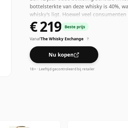
bottelsterkte van deze whisky is 40%, w
whisky's ligt. Hoewel veel consumenten
€ 219
producenten dichter bij de 43% of 46% bo
Beste prijs
whisky's met een lagere sterkte.
Vanaf
The Whisky Exchange
?
Nu kopen
18+ · Leeftijd gecontroleerd bij retailer