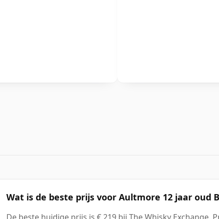
Wat is de beste prijs voor Aultmore 12 jaar oud 
De beste huidige prijs is € 219 bij The Whisky Exchange. P