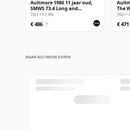
Aultmore 1986 11 jaar oud,
Aultm
SMWS 73.4 Long and
The W
Warming Good for Sore
70cl • 57.9%
70cl •
Throats
€ 486
€ 471
?
WAAR AULTMORE KOPEN