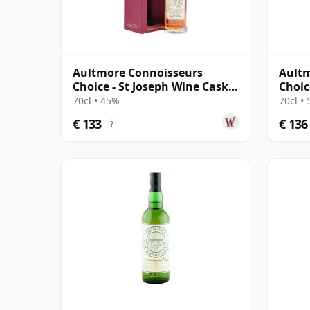
Aultmore Connoisseurs
Aultm
Choice - St Joseph Wine Cask
Choic
2009 13 jaar oud
15 ja
70cl • 45%
70cl •
€ 133
€ 136
?