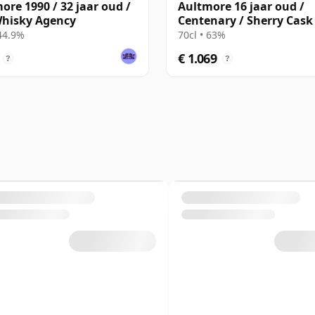
ore 1990 / 32 jaar oud /
Aultmore 16 jaar oud /
hisky Agency
Centenary / Sherry Cask
 44.9%
70cl • 63%
€ 1.069
?
?