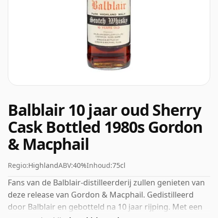
Balblair 10 jaar oud Sherry
Cask Bottled 1980s Gordon
& Macphail
Regio:
Highland
ABV:
40%
Inhoud:
75cl
Fans van de Balblair-distilleerderij zullen genieten van
deze release van Gordon & Macphail. Gedistilleerd
door Balblair en gebotteld na 10 jaar rijping. Met een