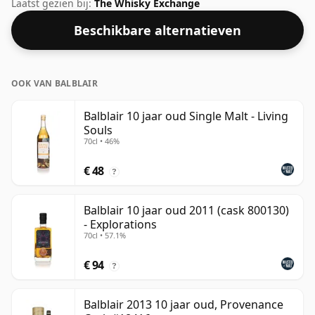
ABV (alcohol per volume) van 40% - dichtbij de
Laatst gezien bij:
The Whisky Exchange
minimale sterkte die whisky kan worden gebotteld - en
Beschikbare alternatieven
daarom te beschouwen als een whisky van
"standaard" sterkte.
OOK VAN BALBLAIR
Balblair 10 jaar oud Single Malt - Living
Souls
70cl • 46%
€ 48
?
Balblair 10 jaar oud 2011 (cask 800130)
- Explorations
70cl • 57.1%
€ 94
?
Balblair 2013 10 jaar oud, Provenance