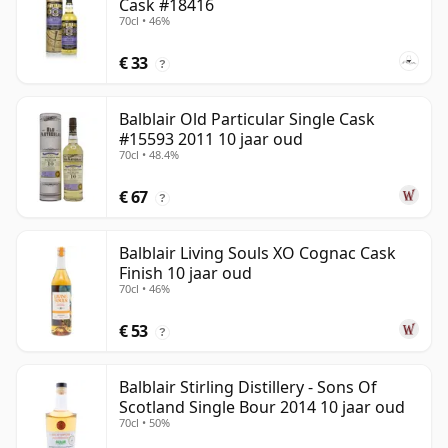
Cask #18416
70cl • 46%
€ 33
?
Balblair Old Particular Single Cask
#15593 2011 10 jaar oud
70cl • 48.4%
€ 67
?
Balblair Living Souls XO Cognac Cask
Finish 10 jaar oud
70cl • 46%
€ 53
?
Balblair Stirling Distillery - Sons Of
Scotland Single Bour 2014 10 jaar oud
70cl • 50%