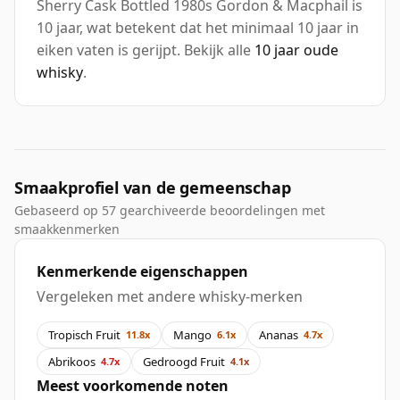
Sherry Cask Bottled 1980s Gordon & Macphail is
10 jaar, wat betekent dat het minimaal 10 jaar in
eiken vaten is gerijpt. Bekijk alle
10 jaar oude
whisky
.
Smaakprofiel van de gemeenschap
Gebaseerd op 57 gearchiveerde beoordelingen met
smaakkenmerken
Kenmerkende eigenschappen
Vergeleken met andere whisky-merken
Tropisch Fruit
Mango
Ananas
11.8x
6.1x
4.7x
Abrikoos
Gedroogd Fruit
4.7x
4.1x
Meest voorkomende noten