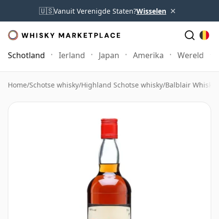
×
🇺🇸
Vanuit Verenigde Staten?
Wisselen
Schotland
Ierland
Japan
Amerika
Wereld
Home
/
Schotse whisky
/
Highland Schotse whisky
/
Balblair Whisky
/