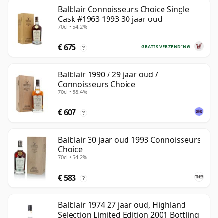
Balblair Connoisseurs Choice Single
Cask #1963 1993 30 jaar oud
70cl • 54.2%
€ 675
GRATIS VERZENDING
?
Balblair 1990 / 29 jaar oud /
Connoisseurs Choice
70cl • 58.4%
€ 607
?
Balblair 30 jaar oud 1993 Connoisseurs
Choice
70cl • 54.2%
€ 583
?
Balblair 1974 27 jaar oud, Highland
Selection Limited Edition 2001 Bottling