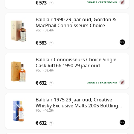
€ 573
GRATIS VERZENDING
?
Balblair 1990 29 jaar oud, Gordon &
MacPhail Connoisseurs Choice
70cl • 58.4%
€ 583
?
Balblair Connoisseurs Choice Single
Cask #4166 1990 29 jaar oud
70cl • 58.4%
€ 632
GRATIS VERZENDING
?
Balblair 1975 29 jaar oud, Creative
Whisky Exclusive Malts 2005 Bottling
70cl • 46.2%
with Carton
€ 632
?