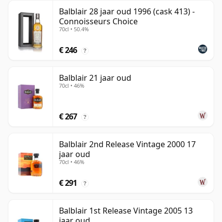
Balblair 28 jaar oud 1996 (cask 413) -
Connoisseurs Choice
70cl • 50.4%
€ 246
?
Balblair 21 jaar oud
70cl • 46%
€ 267
?
Balblair 2nd Release Vintage 2000 17
jaar oud
70cl • 46%
€ 291
?
Balblair 1st Release Vintage 2005 13
jaar oud