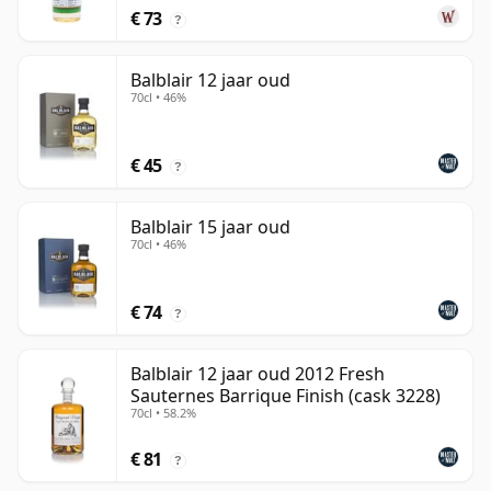
€ 73
?
Balblair 12 jaar oud
70cl • 46%
€ 45
?
Balblair 15 jaar oud
70cl • 46%
€ 74
?
Balblair 12 jaar oud 2012 Fresh
Sauternes Barrique Finish (cask 3228)
70cl • 58.2%
€ 81
?