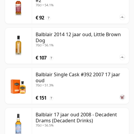
#2
70cl • 54.1%
€ 92
?
Balblair 2014 12 jaar oud, Little Brown
Dog
70cl • 56.1%
€ 107
?
Balblair Single Cask #392 2007 17 jaar
oud
70cl • 51.3%
€ 151
?
Balblair 17 jaar oud 2008 - Decadent
Drams (Decadent Drinks)
70cl • 56.5%