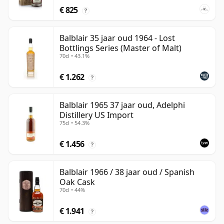
€ 825
?
Balblair 35 jaar oud 1964 - Lost
Bottlings Series (Master of Malt)
70cl • 43.1%
€ 1.262
?
Balblair 1965 37 jaar oud, Adelphi
Distillery US Import
75cl • 54.3%
€ 1.456
?
Balblair 1966 / 38 jaar oud / Spanish
Oak Cask
70cl • 44%
€ 1.941
?