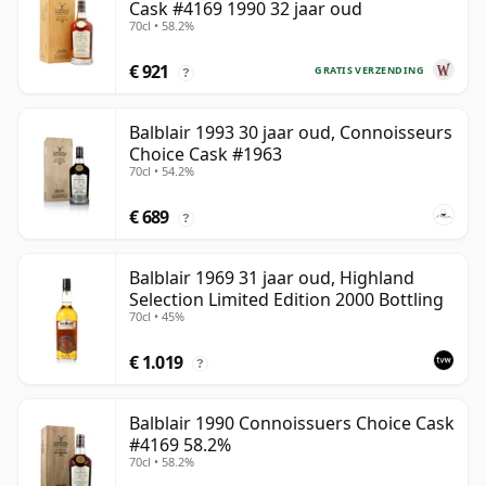
Cask #4169 1990 32 jaar oud
70cl • 58.2%
€ 921
GRATIS VERZENDING
?
Balblair 1993 30 jaar oud, Connoisseurs
Choice Cask #1963
70cl • 54.2%
€ 689
?
Balblair 1969 31 jaar oud, Highland
Selection Limited Edition 2000 Bottling
70cl • 45%
€ 1.019
?
Balblair 1990 Connoissuers Choice Cask
#4169 58.2%
70cl • 58.2%