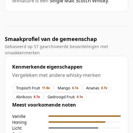
Miniature is een
Single Malt Scotch Whisky
.
Smaakprofiel van de gemeenschap
Gebaseerd op 57 gearchiveerde beoordelingen met
smaakkenmerken
Kenmerkende eigenschappen
Vergeleken met andere whisky-merken
Tropisch Fruit
Mango
Ananas
11.8x
6.1x
4.7x
Abrikoos
Gedroogd Fruit
4.7x
4.1x
Meest voorkomende noten
Vanille
Honing
Licht