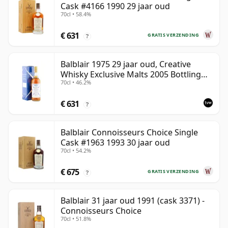
Cask #4166 1990 29 jaar oud
70cl • 58.4%
€ 631
GRATIS VERZENDING
?
Balblair 1975 29 jaar oud, Creative
Whisky Exclusive Malts 2005 Bottling
70cl • 46.2%
with Carton
€ 631
?
Balblair Connoisseurs Choice Single
Cask #1963 1993 30 jaar oud
70cl • 54.2%
€ 675
GRATIS VERZENDING
?
Balblair 31 jaar oud 1991 (cask 3371) -
Connoisseurs Choice
70cl • 51.8%