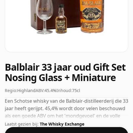
Balblair 33 jaar oud Gift Set
Nosing Glass + Miniature
Regio:
Highland
ABV:
45.4%
Inhoud:
75cl
Een Schotse whisky van de Balblair-distilleerderij die 33
jaar heeft gerijpt. 45,4% wordt door velen beschouwd
als een goede ABV om het 'mondgevoel' en de volle
smaak van whisky te ervaren.
Laatst gezien bij:
The Whisky Exchange