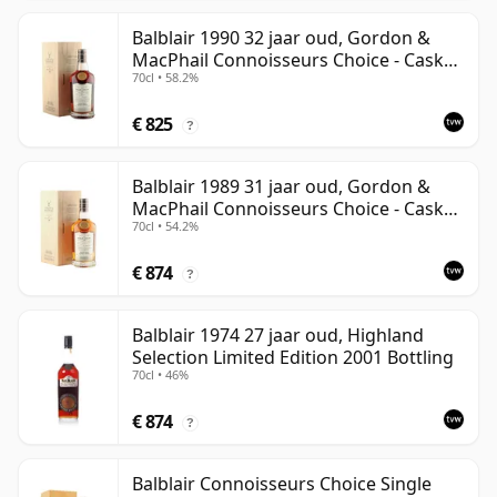
Balblair 1990 32 jaar oud, Gordon &
MacPhail Connoisseurs Choice - Cask
70cl • 58.2%
4169
€ 825
?
Balblair 1989 31 jaar oud, Gordon &
MacPhail Connoisseurs Choice - Cask
70cl • 54.2%
211
€ 874
?
Balblair 1974 27 jaar oud, Highland
Selection Limited Edition 2001 Bottling
70cl • 46%
€ 874
?
Balblair Connoisseurs Choice Single