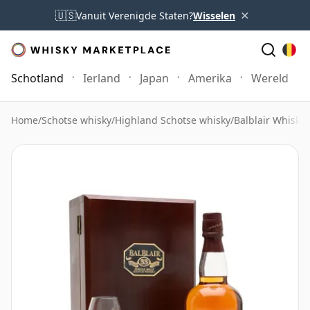
×
🇺🇸
Vanuit Verenigde Staten?
Wisselen
Schotland
Ierland
Japan
Amerika
Wereld
Home
/
Schotse whisky
/
Highland Schotse whisky
/
Balblair Whisky
/