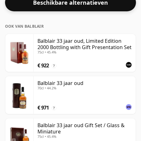
Beschikbare alternatieven
OOK VAN BALBLAIR
Balblair 33 jaar oud, Limited Edition
2000 Bottling with Gift Presentation Set
75cl • 45.4%
€ 922
?
Balblair 33 jaar oud
70cl • 44.2%
€ 971
?
Balblair 33 jaar oud Gift Set / Glass &
Miniature
75cl • 45.4%