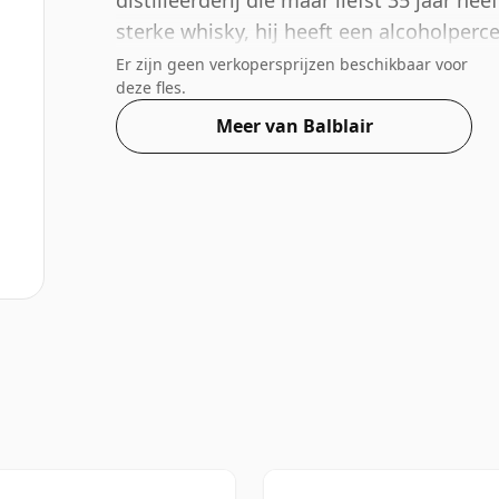
distilleerderij die maar liefst 35 jaar he
sterke whisky, hij heeft een alcoholper
een normale maat van 70cl.
Er zijn geen verkopersprijzen beschikbaar voor
deze fles.
Meer van Balblair