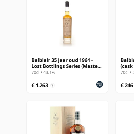
Balblair 35 jaar oud 1964 -
Balbl
Lost Bottlings Series (Master
(cask
of Malt)
Choic
70cl • 43.1%
70cl •
€ 1.263
€ 246
?