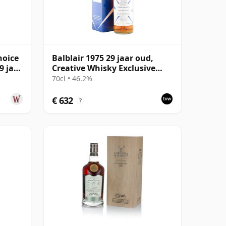
hoice
Balblair 1975 29 jaar oud,
9 jaar
Creative Whisky Exclusive
Malts 2005 Bottling with
70cl • 46.2%
Carton
€ 632
?