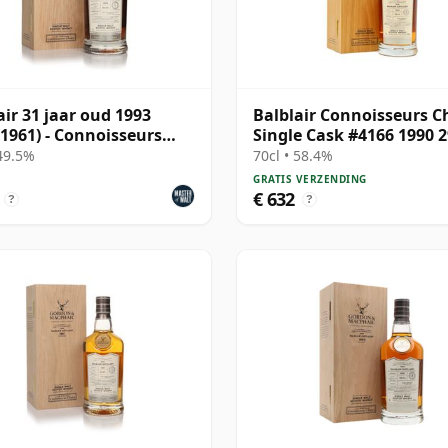
air 31 jaar oud 1993
Balblair Connoisseurs C
 1961) - Connoisseurs
Single Cask #4166 1990 2
e
oud
 49.5%
70cl • 58.4%
GRATIS VERZENDING
€ 632
?
?