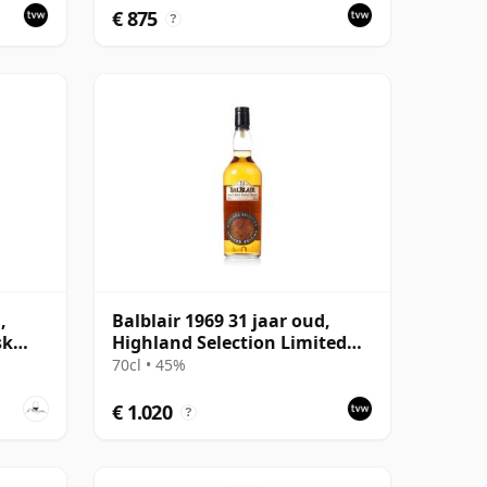
€ 875
?
,
Balblair 1969 31 jaar oud,
sk
Highland Selection Limited
Edition 2000 Bottling
70cl • 45%
€ 1.020
?