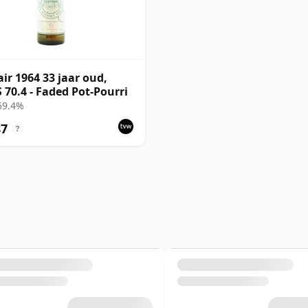
air 1964 33 jaar oud,
70.4 - Faded Pot-Pourri
 59.4%
87
?