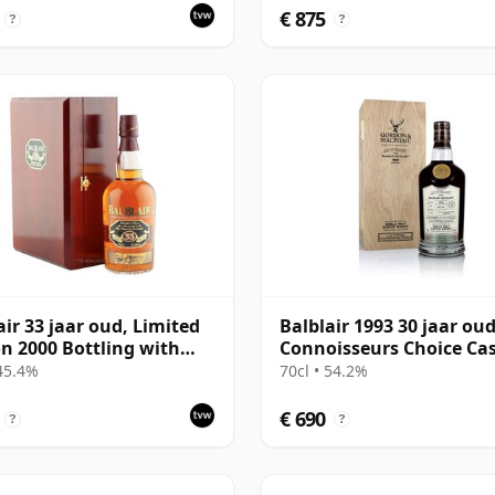
211
€ 875
?
?
air 33 jaar oud, Limited
Balblair 1993 30 jaar oud
on 2000 Bottling with
Connoisseurs Choice Ca
Presentation Set
#1963
 45.4%
70cl • 54.2%
€ 690
?
?