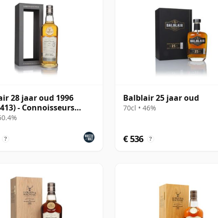
air 28 jaar oud 1996
Balblair 25 jaar oud
 413) - Connoisseurs
70cl • 46%
e
 50.4%
€ 536
?
?