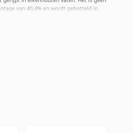
eft gerijpt in eikenhouten vaten. Het is geen
centage van 40,4% en wordt gebotteld in