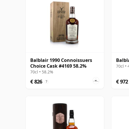
Balblair 1990 Connoissuers
Balbl
Choice Cask #4169 58.2%
70cl •
70cl • 58.2%
€ 826
€ 972
?