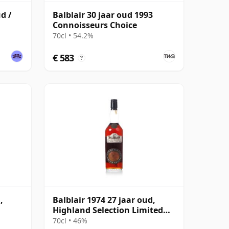
ud /
Balblair 30 jaar oud 1993
Connoisseurs Choice
70cl • 54.2%
€ 583
?
,
Balblair 1974 27 jaar oud,
Highland Selection Limited
ask
Edition 2001 Bottling
70cl • 46%