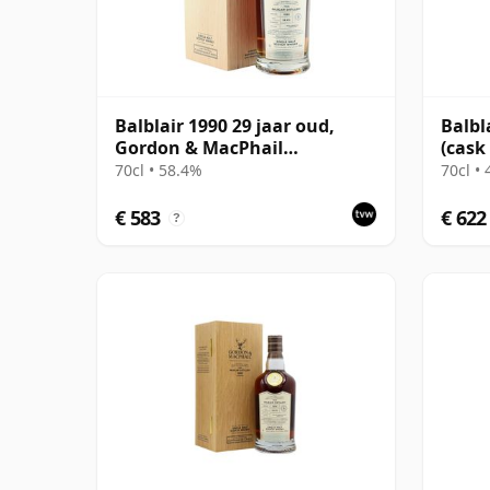
Balblair 1990 29 jaar oud,
Balbl
Gordon & MacPhail
(cask
Connoisseurs Choice
Choic
70cl • 58.4%
70cl •
€ 583
€ 622
?