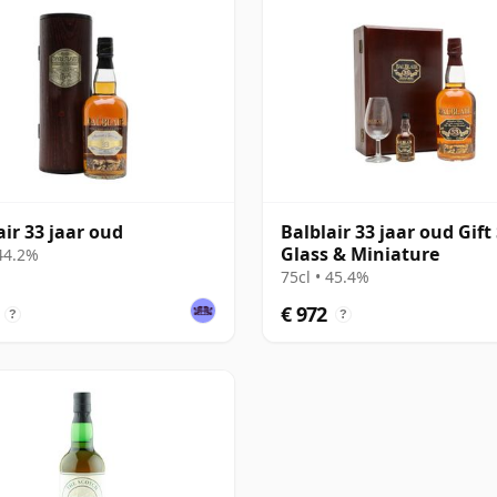
air 33 jaar oud
Balblair 33 jaar oud Gift 
Glass & Miniature
 44.2%
75cl • 45.4%
€ 972
?
?