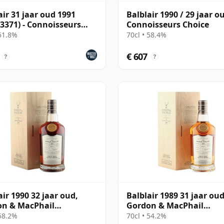
air 31 jaar oud 1991
Balblair 1990 / 29 jaar o
 3371) - Connoisseurs
Connoisseurs Choice
e
 51.8%
70cl • 58.4%
€ 607
?
?
air 1990 32 jaar oud,
Balblair 1989 31 jaar oud
on & MacPhail
Gordon & MacPhail
isseurs Choice - Cask
Connoisseurs Choice - C
 58.2%
70cl • 54.2%