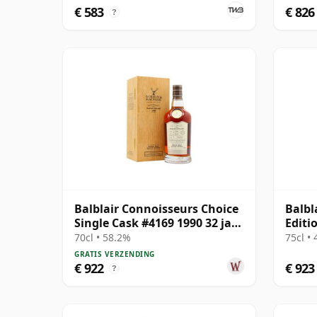
4169
€ 583
€ 826
?
Balblair Connoisseurs Choice
Balbl
Single Cask #4169 1990 32 jaar
Editi
oud
Gift 
70cl • 58.2%
75cl •
GRATIS VERZENDING
€ 922
€ 923
?