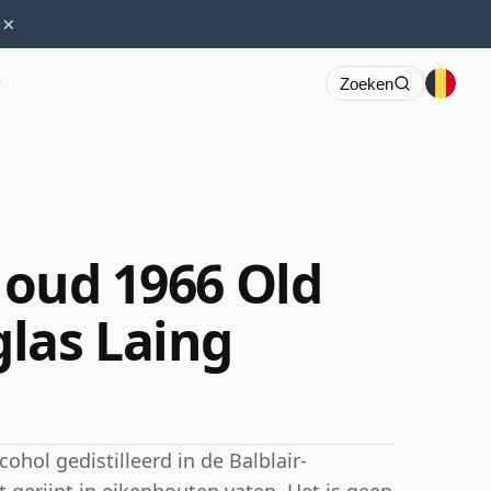
×
r
Zoeken
r oud 1966 Old
las Laing
ohol gedistilleerd in de Balblair-