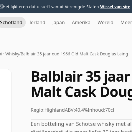
🇸
Het lijkt erop dat u surft vanuit Verenigde Staten.
Wissel van site
Schotland
Ierland
Japan
Amerika
Wereld
Mee
air Whisky
/
Balblair 35 jaar oud 1966 Old Malt Cask Douglas Laing
Balblair 35 jaa
Malt Cask Doug
Regio:
Highland
ABV:
40.4%
Inhoud:
70cl
Een botteling van Schotse whisky met alc