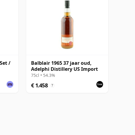
Set /
Balblair 1965 37 jaar oud,
Adelphi Distillery US Import
75cl • 54.3%
€ 1.458
?