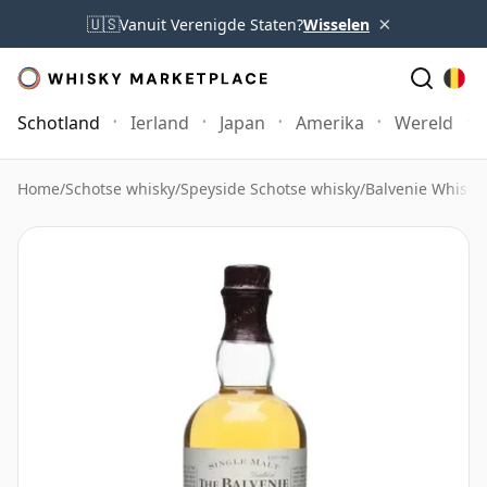
×
🇺🇸
Vanuit Verenigde Staten?
Wisselen
Schotland
Ierland
Japan
Amerika
Wereld
Home
/
Schotse whisky
/
Speyside Schotse whisky
/
Balvenie Whisky