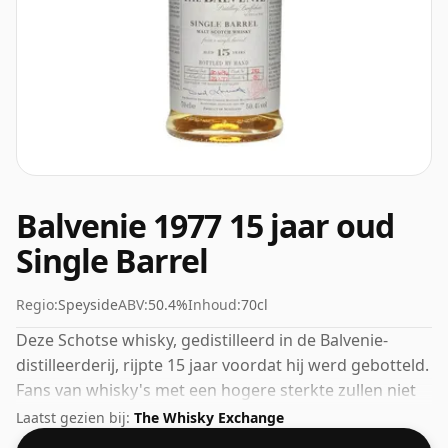
Balvenie 1977 15 jaar oud
Single Barrel
Regio:
Speyside
ABV:
50.4%
Inhoud:
70cl
Deze Schotse whisky, gedistilleerd in de Balvenie-
distilleerderij, rijpte 15 jaar voordat hij werd gebotteld.
Fans van whisky's met een hogere sterkte zullen niet
teleurgesteld worden door deze botteling, die een
Laatst gezien bij:
The Whisky Exchange
alcoholpercentage van 50,4% heeft.