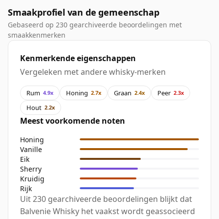
Smaakprofiel van de gemeenschap
Gebaseerd op 230 gearchiveerde beoordelingen met
smaakkenmerken
Kenmerkende eigenschappen
Vergeleken met andere whisky-merken
Rum
Honing
Graan
Peer
4.9x
2.7x
2.4x
2.3x
Hout
2.2x
Meest voorkomende noten
Honing
Vanille
Eik
Sherry
Kruidig
Rijk
Uit 230 gearchiveerde beoordelingen blijkt dat
Balvenie Whisky het vaakst wordt geassocieerd