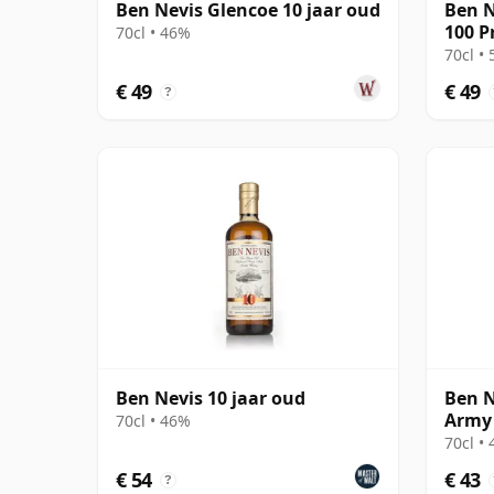
Ben Nevis Glencoe 10 jaar oud
Ben N
100 P
70cl • 46%
Peat 
70cl •
€ 49
€ 49
?
Ben Nevis 10 jaar oud
Ben N
Army 
70cl • 46%
70cl •
€ 54
€ 43
?