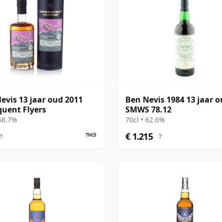
evis 13 jaar oud 2011
Ben Nevis 1984 13 jaar o
quent Flyers
SMWS 78.12
 58.7%
70cl • 62.6%
€ 1.215
?
?