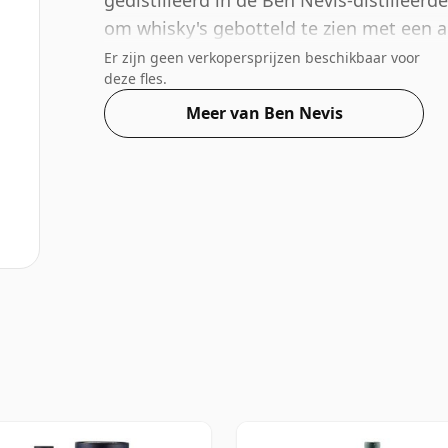
gedistilleerd in de Ben Nevis-distilleerder
om whisky's gebotteld te zien met een 
geleverd in de normale grootte van 70cl.
Er zijn geen verkopersprijzen beschikbaar voor
deze fles.
Meer van Ben Nevis