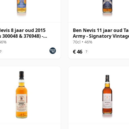
evis 8 jaar oud 2015
Ben Nevis 11 jaar oud T
s 300048 & 376948) -
Army - Signatory Vintag
 Batch
 46%
70cl • 46%
€ 46
?
?