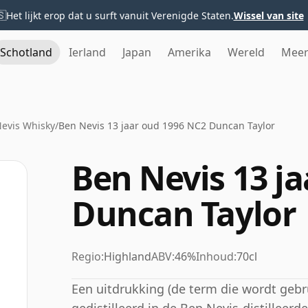
🇸
Het lijkt erop dat u surft vanuit Verenigde Staten.
Wissel van site
Schotland
Ierland
Japan
Amerika
Wereld
Mee
evis Whisky
/
Ben Nevis 13 jaar oud 1996 NC2 Duncan Taylor
Ben Nevis 13 j
Duncan Taylor
Regio:
Highland
ABV:
46%
Inhoud:
70cl
Een uitdrukking (de term die wordt gebr