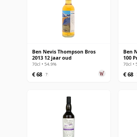
Ben Nevis Thompson Bros
Ben N
2013 12 jaar oud
100 P
Malt 
70cl • 54.9%
70cl •
€ 68
€ 68
?