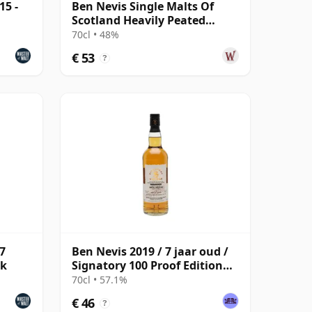
15 -
Ben Nevis Single Malts Of
Scotland Heavily Peated
Small Batc 2019 6 jaar oud
70cl • 48%
€ 53
?
7
Ben Nevis 2019 / 7 jaar oud /
rk
Signatory 100 Proof Edition
#75
70cl • 57.1%
€ 46
?