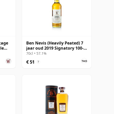
tage
Ben Nevis (Heavily Peated) 7
le
jaar oud 2019 Signatory 100-
Proof Edition #75
70cl • 57.1%
€ 51
?