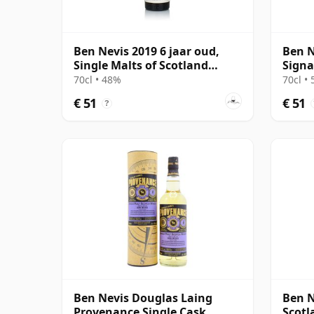
Ben Nevis 2019 6 jaar oud,
Ben N
Single Malts of Scotland
Signa
Small Batch
#80
70cl • 48%
70cl •
€ 51
€ 51
?
Ben Nevis Douglas Laing
Ben N
Provenance Single Cask
Scotl