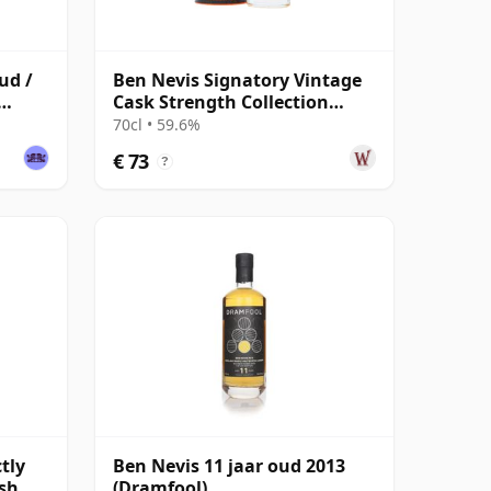
ud /
Ben Nevis Signatory Vintage
Cask Strength Collection
Single 2014 11 jaar oud
70cl • 59.6%
€ 73
?
tly
Ben Nevis 11 jaar oud 2013
ish
(Dramfool)