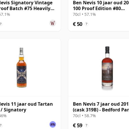
evis Signatory Vintage
Ben Nevis 10 jaar oud 20
roof Batch #75 Heavily
100 Proof Edition #80
2019 7 jaar oud
(Signatory)
 57.1%
70cl • 57.1%
€ 50
?
?
evis 11 jaar oud Tartan
Ben Nevis 7 jaar oud 201
/ Signatory
(cask 319B) - Bedford Pa
 46%
70cl • 58.7%
€ 59
?
?