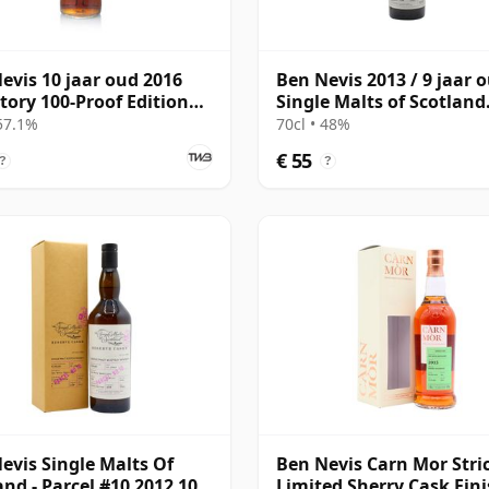
evis 10 jaar oud 2016
Ben Nevis 2013 / 9 jaar o
tory 100-Proof Edition
Single Malts of Scotland
Small Batch
 57.1%
70cl • 48%
€ 55
?
?
evis Single Malts Of
Ben Nevis Carn Mor Stric
and - Parcel #10 2012 10
Limited Sherry Cask Fin