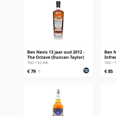
Ben Nevis 13 jaar oud 2012 -
Ben N
The Octave (Duncan Taylor)
Infre
70cl • 52.4%
70cl •
€ 79
€ 85
?