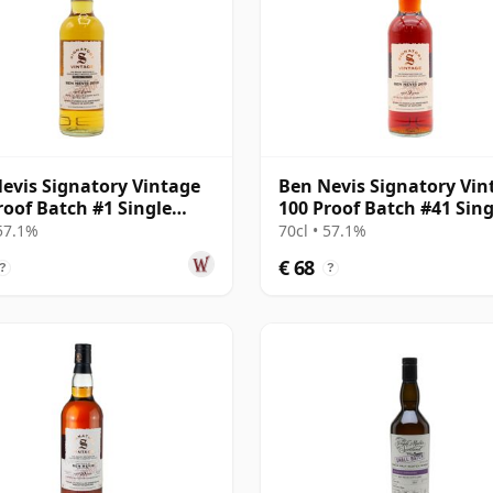
evis Signatory Vintage
Ben Nevis Signatory Vin
roof Batch #1 Single
100 Proof Batch #41 Sing
S 2019 4 jaar oud
Malt 2015 9 jaar oud
 57.1%
70cl • 57.1%
€ 68
?
?