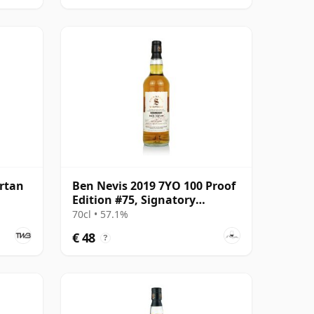
artan
Ben Nevis 2019 7YO 100 Proof
Edition #75, Signatory
Vintage
70cl • 57.1%
€ 48
?