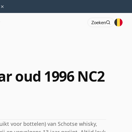
×
r
Zoeken
aar oud 1996 NC2
uikt voor bottelen) van Schotse whisky,