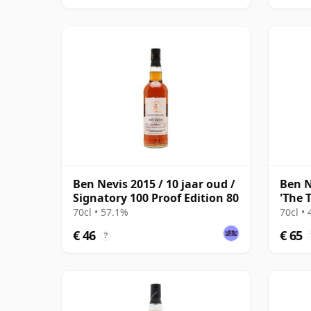
Ben Nevis 2015 / 10 jaar oud /
Ben N
Signatory 100 Proof Edition 80
'The 
Mal 2
70cl • 57.1%
70cl •
€ 46
€ 65
?