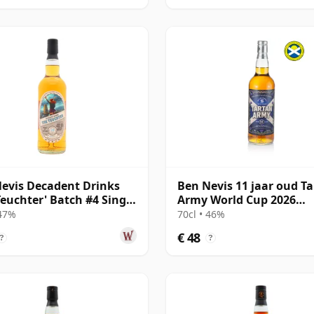
evis Decadent Drinks
Ben Nevis 11 jaar oud T
Teuchter' Batch #4 Single
Army World Cup 2026
016 10 jaar oud
Signatory
 47%
70cl • 46%
€ 48
?
?