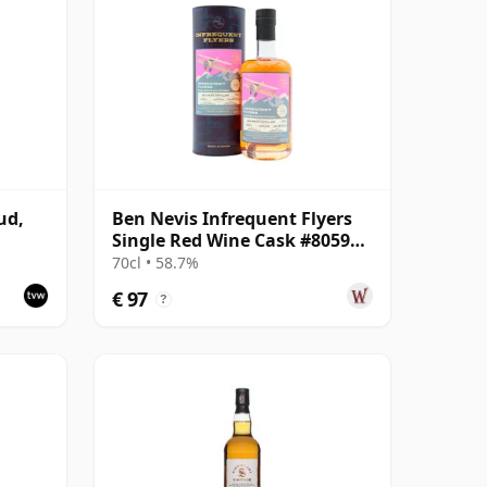
ud,
Ben Nevis Infrequent Flyers
Single Red Wine Cask #805913
2011 13 jaar oud
70cl • 58.7%
€ 97
?