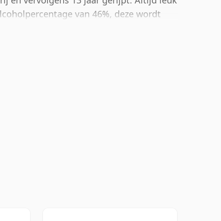
ij en vervolgens 13 jaar gerijpt. Altijd leuk
alcoholpercentage van 46%, deze wordt