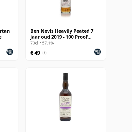
artan
Ben Nevis Heavily Peated 7
e
jaar oud 2019 - 100 Proof
Edition #75
70cl • 57.1%
€ 49
?