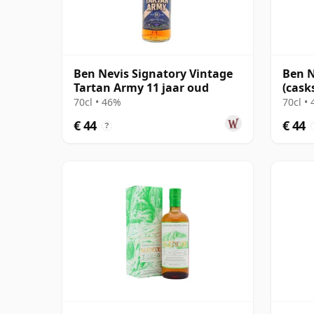
Ben Nevis Signatory Vintage
Ben N
Tartan Army 11 jaar oud
(cask
Small
70cl • 46%
70cl •
€ 44
€ 44
?