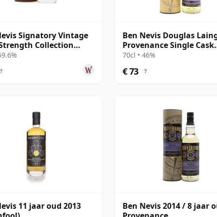
evis Signatory Vintage
Ben Nevis Douglas Lain
Strength Collection
Provenance Single Cask
e 2014 11 jaar oud
#14658 2012 8 jaar oud
 59.6%
70cl • 46%
€ 73
?
?
evis 11 jaar oud 2013
Ben Nevis 2014 / 8 jaar o
fool)
Provenance