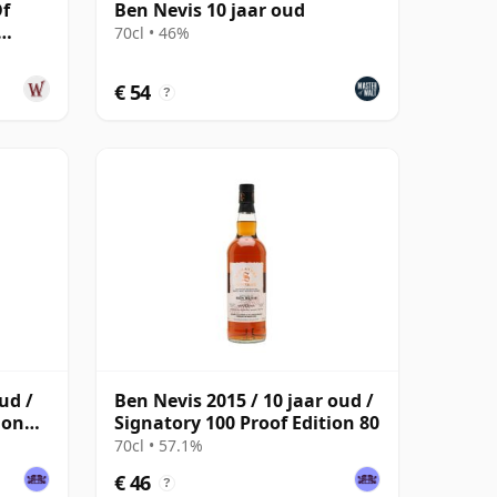
Of
Ben Nevis 10 jaar oud
70cl • 46%
ud
€ 54
?
ud /
Ben Nevis 2015 / 10 jaar oud /
ion
Signatory 100 Proof Edition 80
70cl • 57.1%
€ 46
?