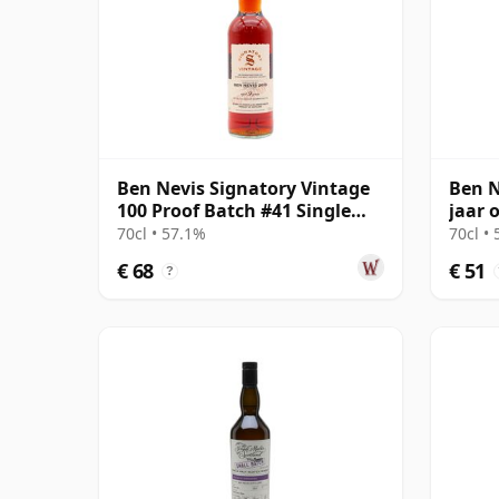
Ben Nevis Signatory Vintage
Ben N
100 Proof Batch #41 Single
jaar 
Malt 2015 9 jaar oud
Proof
70cl • 57.1%
70cl •
€ 68
€ 51
?