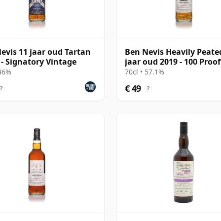
evis 11 jaar oud Tartan
Ben Nevis Heavily Peate
- Signatory Vintage
jaar oud 2019 - 100 Proof
Edition #75
 46%
70cl • 57.1%
€ 49
?
?