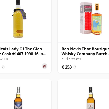
evis Lady Of The Glen
Ben Nevis That Boutiqu
e Cask #1407 1998 16 jaar
Whisky Company Batch 
Single Ma 25 jaar oud
 52.1%
50cl • 55.8%
€ 253
?
?