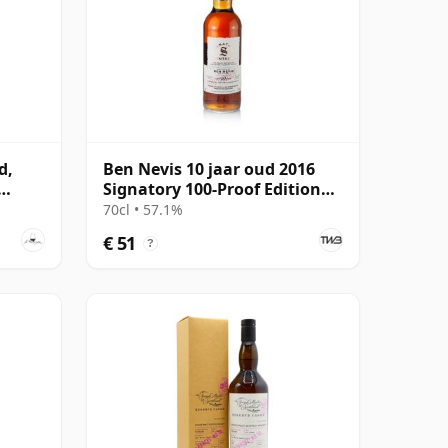
d,
Ben Nevis 10 jaar oud 2016
Signatory 100-Proof Edition
#80
70cl • 57.1%
€ 51
?