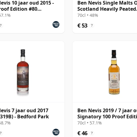
evis 10 jaar oud 2015 -
Ben Nevis Single Malts 
roof Edition #80
Scotland Heavily Peated
atory)
Small Batc 2019 6 jaar o
 57.1%
70cl • 48%
€ 53
?
?
evis 7 jaar oud 2017
Ben Nevis 2019 / 7 jaar o
 319B) - Bedford Park
Signatory 100 Proof Edit
#75
 58.7%
70cl • 57.1%
€ 46
?
?