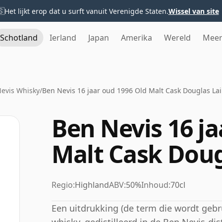
🇸
Het lijkt erop dat u surft vanuit Verenigde Staten.
Wissel van site
Schotland
Ierland
Japan
Amerika
Wereld
Mee
evis Whisky
/
Ben Nevis 16 jaar oud 1996 Old Malt Cask Douglas La
Ben Nevis 16 ja
Malt Cask Doug
Regio:
Highland
ABV:
50%
Inhoud:
70cl
Een uitdrukking (de term die wordt gebr