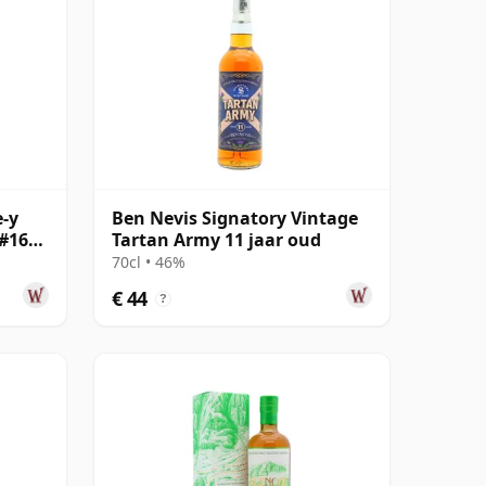
e-y
Ben Nevis Signatory Vintage
#16
Tartan Army 11 jaar oud
70cl • 46%
€ 44
?