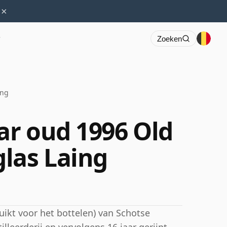
×
r
Zoeken
ing
ar oud 1996 Old
las Laing
uikt voor het bottelen) van Schotse