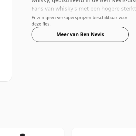
whisky, gedistilleerd in de Ben Nevis-dist
Fans van whisky's met een hogere sterkte
botteling met een alcoholpercentage va
Er zijn geen verkopersprijzen beschikbaar voor
deze fles.
Meer van Ben Nevis