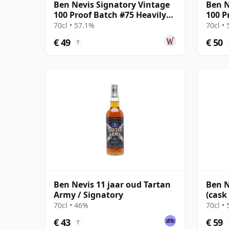
Ben Nevis Signatory Vintage
Ben N
100 Proof Batch #75 Heavily
100 P
Peat 2019 7 jaar oud
(Sign
70cl • 57.1%
70cl •
€ 49
€ 50
?
Ben Nevis 11 jaar oud Tartan
Ben N
Army / Signatory
(cask
70cl • 46%
70cl •
€ 43
€ 59
?