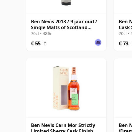
Ben Nevis 2013 / 9 jaar oud /
Ben N
Single Malts of Scotland
Cask 
Small Batch
Singl
70cl • 48%
70cl •
€ 55
€ 73
?
Ben Nevis Carn Mor Strictly
Ben N
Limited Sherry Cask Finish
(Dram