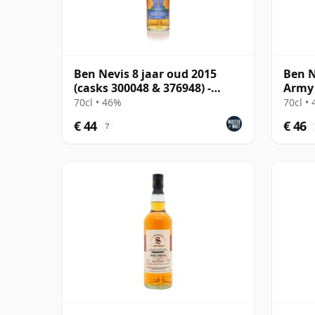
Ben Nevis 8 jaar oud 2015
Ben N
(casks 300048 & 376948) -
Army 
Small Batch
70cl • 46%
70cl •
€ 44
€ 46
?