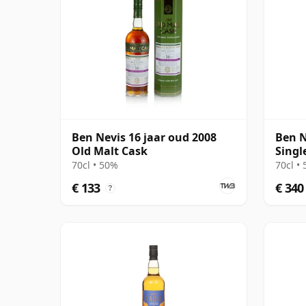
Ben Nevis 16 jaar oud 2008
Ben N
Old Malt Cask
Singl
oud
70cl • 50%
70cl •
€ 133
€ 340
?