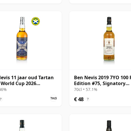
evis 11 jaar oud Tartan
Ben Nevis 2019 7YO 100 
World Cup 2026
Edition #75, Signatory
tory
Vintage
 46%
70cl • 57.1%
€ 48
?
?