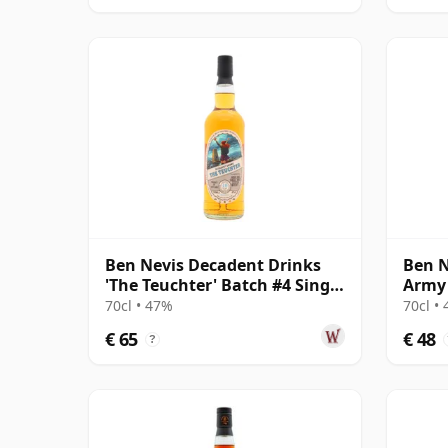
Ben Nevis Decadent Drinks
Ben N
'The Teuchter' Batch #4 Single
Army 
Mal 2016 10 jaar oud
Signa
70cl • 47%
70cl •
€ 65
€ 48
?