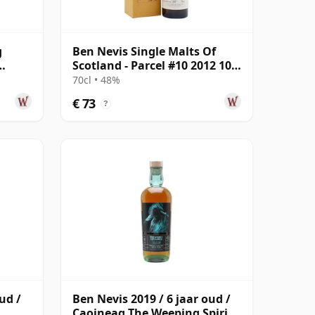
g
Ben Nevis Single Malts Of
Scotland - Parcel #10 2012 10
jaar oud
70cl • 48%
€ 73
?
ud /
Ben Nevis 2019 / 6 jaar oud /
Caoineag The Weeping Spirit /