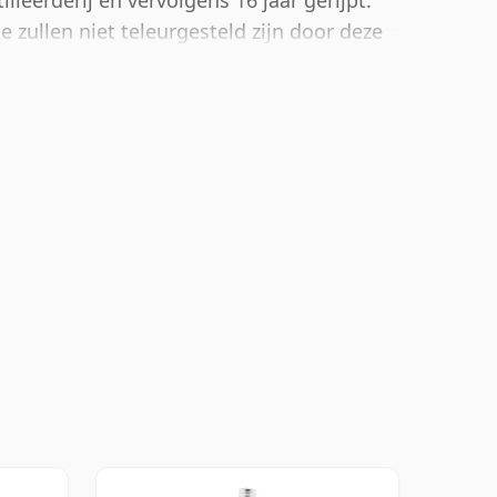
illeerderij en vervolgens 16 jaar gerijpt.
 zullen niet teleurgesteld zijn door deze
n 50%.