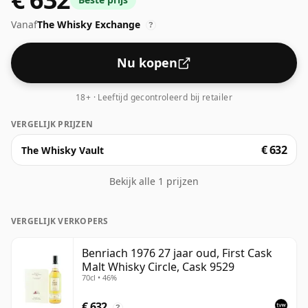
beschouwd als een goed ABV voor het ervaren van het
Vanaf
The Whisky Exchange
'mondgevoel' en de volle smaak van whisky.
?
Nu kopen
18+ · Leeftijd gecontroleerd bij retailer
VERGELIJK PRIJZEN
€ 632
The Whisky Vault
Bekijk alle 1 prijzen
VERGELIJK VERKOPERS
Benriach 1976 27 jaar oud, First Cask
Malt Whisky Circle, Cask 9529
70cl • 46%
€ 632
?