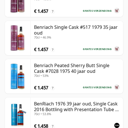
€ 1.457
GRATIS VERZENDING
?
Benriach Single Cask #517 1979 35 jaar
oud
70cl • 46.9%
€ 1.457
GRATIS VERZENDING
?
Benriach Peated Sherry Butt Single
Cask #7028 1975 40 jaar oud
70cl • 53%
€ 1.457
GRATIS VERZENDING
?
BenRiach 1976 39 jaar oud, Single Cask
2016 Bottling with Presentation Tube -
70cl • 53.8%
Cask 5462
€ 1.458
?