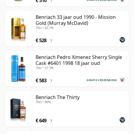
€ 510
?
Benriach 33 jaar oud 1990 - Mission
Gold (Murray McDavid)
70cl • 42.1%
€ 528
?
Benriach Pedro Ximenez Sherry Single
Cask #6401 1998 18 jaar oud
70cl • 57.3%
€ 583
GRATIS VERZENDING
?
Benriach The Thirty
70cl • 46%
€ 649
?