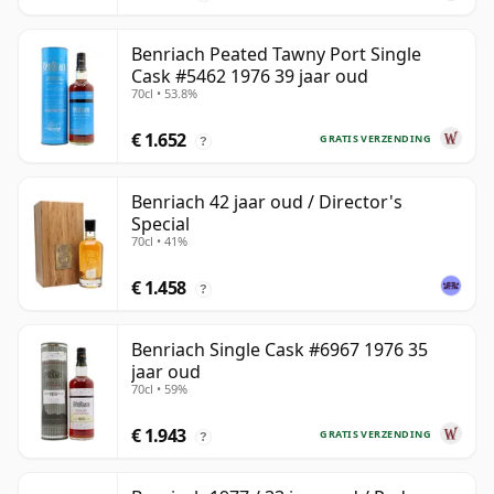
Benriach Peated Tawny Port Single
Cask #5462 1976 39 jaar oud
70cl • 53.8%
€ 1.652
GRATIS VERZENDING
?
Benriach 42 jaar oud / Director's
Special
70cl • 41%
€ 1.458
?
Benriach Single Cask #6967 1976 35
jaar oud
70cl • 59%
€ 1.943
GRATIS VERZENDING
?