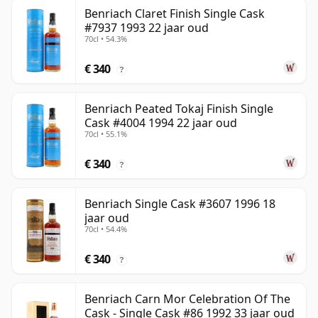
Benriach Claret Finish Single Cask
#7937 1993 22 jaar oud
70cl • 54.3%
€ 340
?
Benriach Peated Tokaj Finish Single
Cask #4004 1994 22 jaar oud
70cl • 55.1%
€ 340
?
Benriach Single Cask #3607 1996 18
jaar oud
70cl • 54.4%
€ 340
?
Benriach Carn Mor Celebration Of The
Cask - Single Cask #86 1992 33 jaar oud