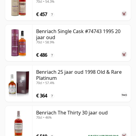
70cl • 54.3%
€ 457
?
Benriach Single Cask #74743 1995 20
jaar oud
70cl • 58.9%
€ 486
?
Benriach 25 jaar oud 1998 Old & Rare
Platinum
70cl • 57.4%
€ 364
?
Benriach The Thirty 30 jaar oud
70cl • 46%
GRATIS VERZENDING