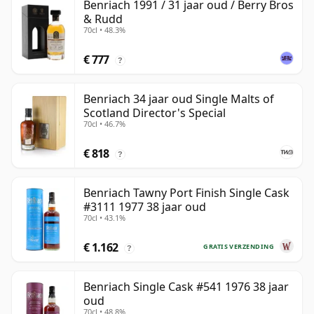
Benriach 1991 / 31 jaar oud / Berry Bros
& Rudd
70cl • 48.3%
€ 777
?
Benriach 34 jaar oud Single Malts of
Scotland Director's Special
70cl • 46.7%
€ 818
?
Benriach Tawny Port Finish Single Cask
#3111 1977 38 jaar oud
70cl • 43.1%
€ 1.162
GRATIS VERZENDING
?
Benriach Single Cask #541 1976 38 jaar
oud
70cl • 48.8%