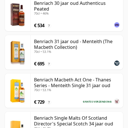
Benriach 30 jaar oud Authenticus
Peated
70cl • 46%
€ 534
?
Benriach 31 jaar oud - Menteith (The
Macbeth Collection)
70cl • 53.1%
€ 695
?
Benriach Macbeth Act One - Thanes
Series - Menteith Single 31 jaar oud
70cl • 53.1%
€ 729
GRATIS VERZENDING
?
Benriach Single Malts Of Scotland
Director's Special Scotch 34 jaar oud