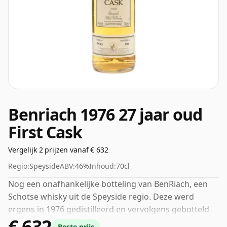
Benriach 1976 27 jaar oud
First Cask
Vergelijk 2 prijzen vanaf € 632
Regio:
Speyside
ABV:
46%
Inhoud:
70cl
Nog een onafhankelijke botteling van BenRiach, een
Schotse whisky uit de Speyside regio. Deze werd
ergens in 1976 gedistilleerd en vervolgens gebotteld
€ 632
en uitgebracht door First Cask. 46% wordt door velen
Beste prijs