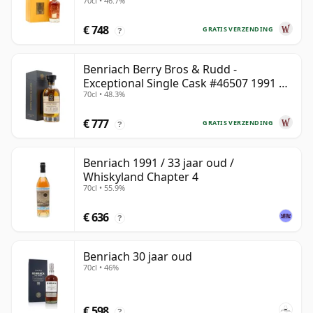
70cl • 46.7%
€ 748
GRATIS VERZENDING
?
Benriach Berry Bros & Rudd -
Exceptional Single Cask #46507 1991 31
70cl • 48.3%
jaar oud
€ 777
GRATIS VERZENDING
?
Benriach 1991 / 33 jaar oud /
Whiskyland Chapter 4
70cl • 55.9%
€ 636
?
Benriach 30 jaar oud
70cl • 46%
€ 598
?