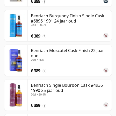
€ 388
?
Benriach Burgundy Finish Single Cask
#6896 1991 24 jaar oud
70cl • 50.6%
€ 389
?
Benriach Moscatel Cask Finish 22 jaar
oud
70cl • 46%
€ 389
?
Benriach Single Bourbon Cask #4936
1990 25 jaar oud
70cl • 50.4%
€ 389
?