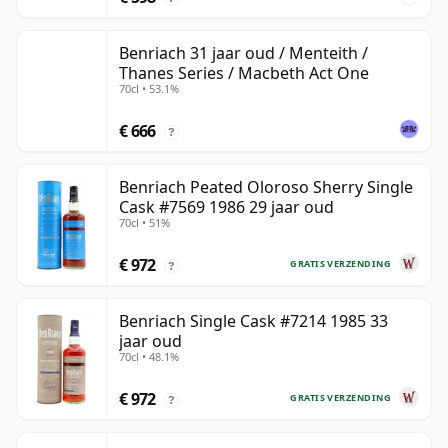
Benriach 31 jaar oud / Menteith /
Thanes Series / Macbeth Act One
70cl • 53.1%
€ 666
?
Benriach Peated Oloroso Sherry Single
Cask #7569 1986 29 jaar oud
70cl • 51%
€ 972
GRATIS VERZENDING
?
Benriach Single Cask #7214 1985 33
jaar oud
70cl • 48.1%
€ 972
GRATIS VERZENDING
?