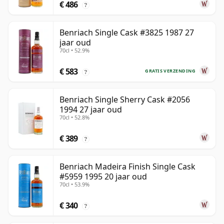
€ 486
?
Benriach Single Cask #3825 1987 27
jaar oud
70cl • 52.9%
€ 583
GRATIS VERZENDING
?
Benriach Single Sherry Cask #2056
1994 27 jaar oud
70cl • 52.8%
€ 389
?
Benriach Madeira Finish Single Cask
#5959 1995 20 jaar oud
70cl • 53.9%
€ 340
?