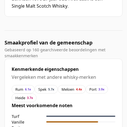
Single Malt Scotch Whisky
.
Smaakprofiel van de gemeenschap
Gebaseerd op 160 gearchiveerde beoordelingen met
smaakkenmerken
Kenmerkende eigenschappen
Vergeleken met andere whisky-merken
Rum
Spek
Meloen
Port
6.1x
5.7x
4.4x
3.9x
Heide
3.7x
Meest voorkomende noten
Turf
Vanille