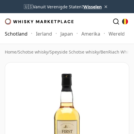
×
🇺🇸
Vanuit Verenigde Staten?
Wisselen
Schotland
Ierland
Japan
Amerika
Wereld
Home
/
Schotse whisky
/
Speyside Schotse whisky
/
BenRiach Whisk