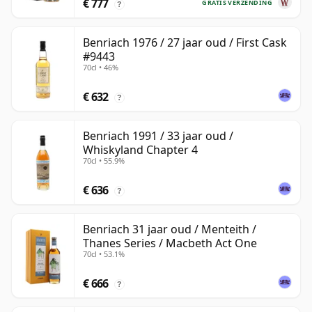
€ 777
GRATIS VERZENDING
?
Benriach 1976 / 27 jaar oud / First Cask
#9443
70cl • 46%
€ 632
?
Benriach 1991 / 33 jaar oud /
Whiskyland Chapter 4
70cl • 55.9%
€ 636
?
Benriach 31 jaar oud / Menteith /
Thanes Series / Macbeth Act One
70cl • 53.1%
€ 666
?