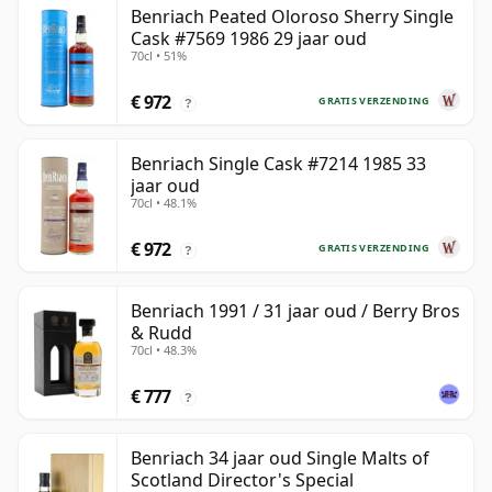
Benriach Peated Oloroso Sherry Single
Cask #7569 1986 29 jaar oud
70cl • 51%
€ 972
GRATIS VERZENDING
?
Benriach Single Cask #7214 1985 33
jaar oud
70cl • 48.1%
€ 972
GRATIS VERZENDING
?
Benriach 1991 / 31 jaar oud / Berry Bros
& Rudd
70cl • 48.3%
€ 777
?
Benriach 34 jaar oud Single Malts of
Scotland Director's Special