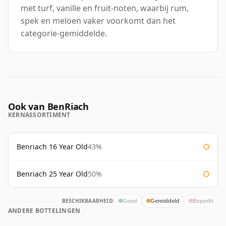
met turf, vanille en fruit-noten, waarbij rum,
spek en meloen vaker voorkomt dan het
categorie-gemiddelde.
Ook van BenRiach
KERNASSORTIMENT
Benriach 16 Year Old
43%
Benriach 25 Year Old
50%
BESCHIKBAARHEID:
Goed
Gemiddeld
Beperkt
ANDERE BOTTELINGEN