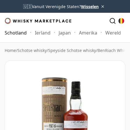
×
🇺🇸
Vanuit Verenigde Staten?
Wisselen
Schotland
Ierland
Japan
Amerika
Wereld
Home
/
Schotse whisky
/
Speyside Schotse whisky
/
BenRiach Whisk