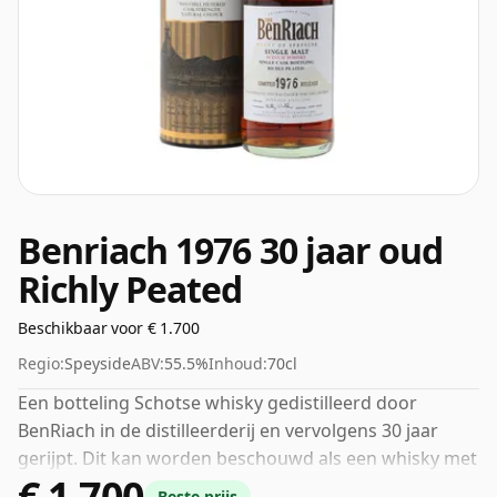
Benriach 1976 30 jaar oud
Richly Peated
Beschikbaar voor € 1.700
Regio:
Speyside
ABV:
55.5%
Inhoud:
70cl
Een botteling Schotse whisky gedistilleerd door
BenRiach in de distilleerderij en vervolgens 30 jaar
gerijpt. Dit kan worden beschouwd als een whisky met
€ 1.700
een hogere sterkte, met een ABV van 55,5%. Wordt
Beste prijs