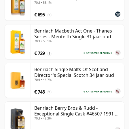
70cl • 53.1%
€ 695
?
Benriach Macbeth Act One - Thanes
Series - Menteith Single 31 jaar oud
70cl • 53.1%
€ 729
GRATIS VERZENDING
?
Benriach Single Malts Of Scotland
Director's Special Scotch 34 jaar oud
70cl • 46.7%
€ 748
GRATIS VERZENDING
?
Benriach Berry Bros & Rudd -
Exceptional Single Cask #46507 1991 31
70cl • 48.3%
jaar oud