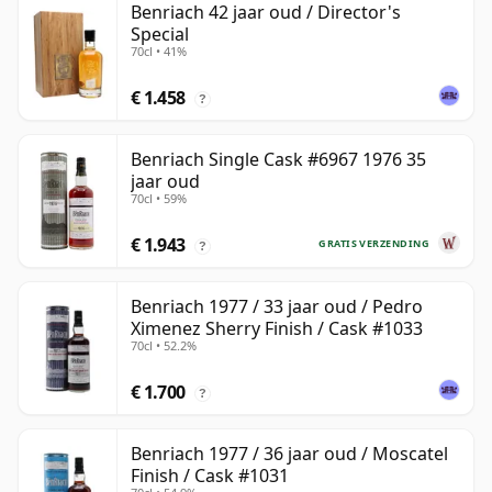
Benriach 42 jaar oud / Director's
Special
70cl • 41%
€ 1.458
?
Benriach Single Cask #6967 1976 35
jaar oud
70cl • 59%
€ 1.943
GRATIS VERZENDING
?
Benriach 1977 / 33 jaar oud / Pedro
Ximenez Sherry Finish / Cask #1033
70cl • 52.2%
€ 1.700
?
Benriach 1977 / 36 jaar oud / Moscatel
Finish / Cask #1031