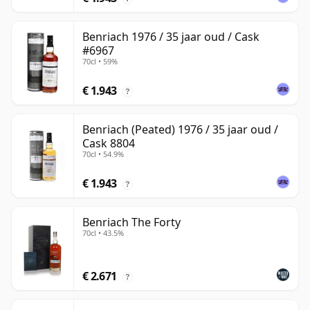
Benriach 1976 / 35 jaar oud / Cask
#6967
70cl • 59%
€ 1.943
?
Benriach (Peated) 1976 / 35 jaar oud /
Cask 8804
70cl • 54.9%
€ 1.943
?
Benriach The Forty
70cl • 43.5%
€ 2.671
?