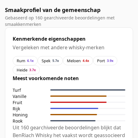
Smaakprofiel van de gemeenschap
Gebaseerd op 160 gearchiveerde beoordelingen met
smaakkenmerken
Kenmerkende eigenschappen
Vergeleken met andere whisky-merken
Rum
Spek
Meloen
Port
6.1x
5.7x
4.4x
3.9x
Heide
3.7x
Meest voorkomende noten
Turf
Vanille
Fruit
Rijk
Honing
Rook
Uit 160 gearchiveerde beoordelingen blijkt dat
BenRiach Whisky het vaakst wordt geassocieerd