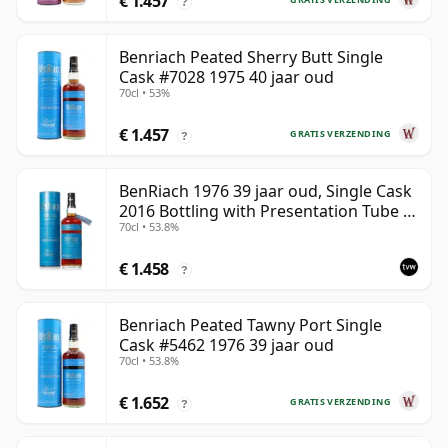
€ 1.457
?
Benriach Peated Sherry Butt Single
Cask #7028 1975 40 jaar oud
70cl • 53%
€ 1.457
GRATIS VERZENDING
?
BenRiach 1976 39 jaar oud, Single Cask
2016 Bottling with Presentation Tube -
70cl • 53.8%
Cask 5462
€ 1.458
?
Benriach Peated Tawny Port Single
Cask #5462 1976 39 jaar oud
70cl • 53.8%
€ 1.652
GRATIS VERZENDING
?