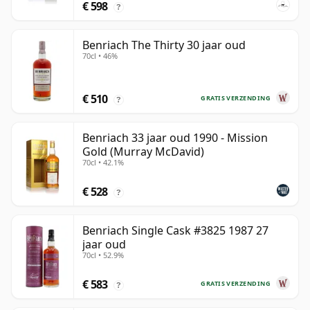
€ 598
?
Benriach The Thirty 30 jaar oud
70cl • 46%
€ 510
GRATIS VERZENDING
?
Benriach 33 jaar oud 1990 - Mission
Gold (Murray McDavid)
70cl • 42.1%
€ 528
?
Benriach Single Cask #3825 1987 27
jaar oud
70cl • 52.9%
€ 583
GRATIS VERZENDING
?