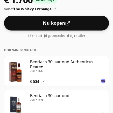
geleverd in de reguliere bottelgrootte van 70cl.
Vanaf
The Whisky Exchange
?
Nu kopen
18+ · Leeftijd gecontroleerd bij retailer
OOK VAN BENRIACH
Benriach 30 jaar oud Authenticus
Peated
70cl • 46%
€ 534
?
Benriach 30 jaar oud
70cl • 46%