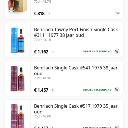
70cl • 46.7%
€ 818
?
Benriach Tawny Port Finish Single Cask
#3111 1977 38 jaar oud
70cl • 43.1%
€ 1.162
GRATIS VERZENDING
?
Benriach Single Cask #541 1976 38 jaar
oud
70cl • 48.8%
€ 1.457
GRATIS VERZENDING
?
Benriach Single Cask #517 1979 35 jaar
oud
70cl • 46.9%
GRATIS VERZENDING