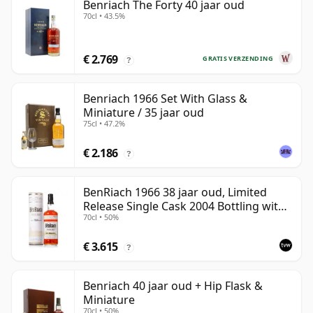
Benriach The Forty 40 jaar oud
70cl • 43.5%
€ 2.769
GRATIS VERZENDING
?
Benriach 1966 Set With Glass &
Miniature / 35 jaar oud
75cl • 47.2%
€ 2.186
?
BenRiach 1966 38 jaar oud, Limited
Release Single Cask 2004 Bottling with
70cl • 50%
Tube - Cask 2382
€ 3.615
?
Benriach 40 jaar oud + Hip Flask &
Miniature
70cl • 50%