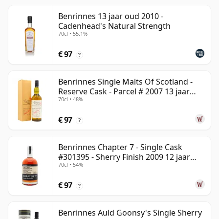
Benrinnes 13 jaar oud 2010 -
Cadenhead's Natural Strength
70cl • 55.1%
€ 97
?
Benrinnes Single Malts Of Scotland -
Reserve Cask - Parcel # 2007 13 jaar
70cl • 48%
oud
€ 97
?
Benrinnes Chapter 7 - Single Cask
#301395 - Sherry Finish 2009 12 jaar
70cl • 54%
oud
€ 97
?
Benrinnes Auld Goonsy's Single Sherry