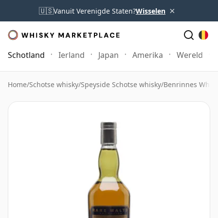
×
🇺🇸
Vanuit Verenigde Staten?
Wisselen
Schotland
Ierland
Japan
Amerika
Wereld
Home
/
Schotse whisky
/
Speyside Schotse whisky
/
Benrinnes Whis