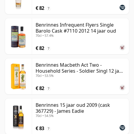
€ 82
?
Benrinnes Infrequent Flyers Single
Barolo Cask #7110 2012 14 jaar oud
70cl • 57.4%
€ 82
?
Benrinnes Macbeth Act Two -
Household Series - Soldier Singl 12 jaar
70cl • 53.5%
oud
€ 82
?
Benrinnes 15 jaar oud 2009 (cask
367729) - James Eadie
70cl • 54.5%
€ 83
?