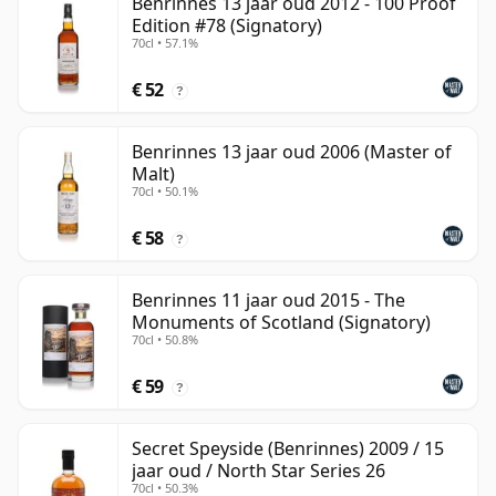
Benrinnes 13 jaar oud 2012 - 100 Proof
Edition #78 (Signatory)
70cl • 57.1%
€ 52
?
Benrinnes 13 jaar oud 2006 (Master of
Malt)
70cl • 50.1%
€ 58
?
Benrinnes 11 jaar oud 2015 - The
Monuments of Scotland (Signatory)
70cl • 50.8%
€ 59
?
Secret Speyside (Benrinnes) 2009 / 15
jaar oud / North Star Series 26
70cl • 50.3%