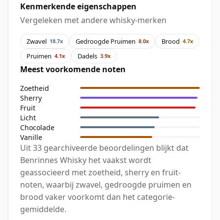
Kenmerkende eigenschappen
Vergeleken met andere whisky-merken
Zwavel
Gedroogde Pruimen
Brood
18.7x
8.0x
4.7x
Pruimen
Dadels
4.1x
3.9x
Meest voorkomende noten
Zoetheid
Sherry
Fruit
Licht
Chocolade
Vanille
Uit 33 gearchiveerde beoordelingen blijkt dat
Benrinnes Whisky het vaakst wordt
geassocieerd met zoetheid, sherry en fruit-
noten, waarbij zwavel, gedroogde pruimen en
brood vaker voorkomt dan het categorie-
gemiddelde.