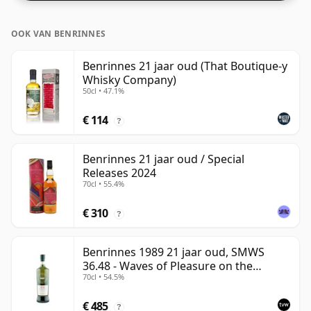
OOK VAN BENRINNES
Benrinnes 21 jaar oud (That Boutique-y
Whisky Company)
50cl • 47.1%
€ 114
?
Benrinnes 21 jaar oud / Special
Releases 2024
70cl • 55.4%
€ 310
?
Benrinnes 1989 21 jaar oud, SMWS
36.48 - Waves of Pleasure on the
70cl • 54.5%
Tongue
€ 485
?