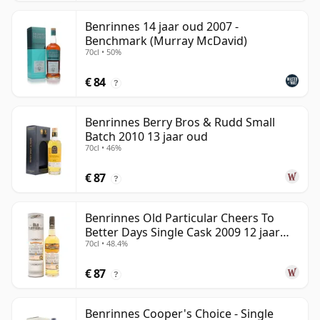
Benrinnes 14 jaar oud 2007 -
Benchmark (Murray McDavid)
70cl • 50%
€ 84
?
Benrinnes Berry Bros & Rudd Small
Batch 2010 13 jaar oud
70cl • 46%
€ 87
?
Benrinnes Old Particular Cheers To
Better Days Single Cask 2009 12 jaar
70cl • 48.4%
oud
€ 87
?
Benrinnes Cooper's Choice - Single