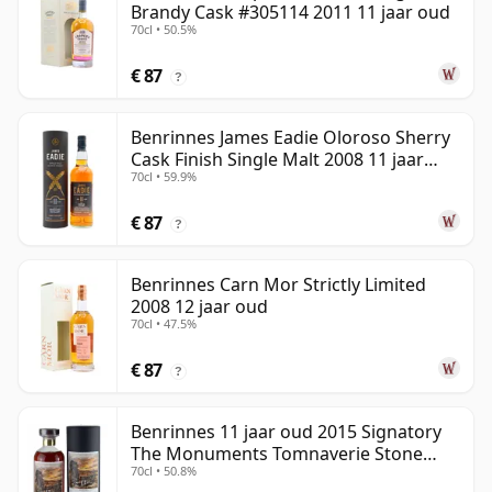
Brandy Cask #305114 2011 11 jaar oud
70cl • 50.5%
€ 87
?
Benrinnes James Eadie Oloroso Sherry
Cask Finish Single Malt 2008 11 jaar
70cl • 59.9%
oud
€ 87
?
Benrinnes Carn Mor Strictly Limited
2008 12 jaar oud
70cl • 47.5%
€ 87
?
Benrinnes 11 jaar oud 2015 Signatory
The Monuments Tomnaverie Stone
70cl • 50.8%
Circle