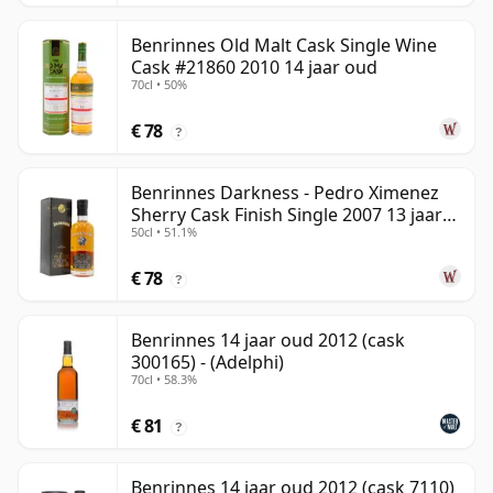
Benrinnes Old Malt Cask Single Wine
Cask #21860 2010 14 jaar oud
70cl • 50%
€ 78
?
Benrinnes Darkness - Pedro Ximenez
Sherry Cask Finish Single 2007 13 jaar
50cl • 51.1%
oud
€ 78
?
Benrinnes 14 jaar oud 2012 (cask
300165) - (Adelphi)
70cl • 58.3%
€ 81
?
Benrinnes 14 jaar oud 2012 (cask 7110)