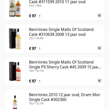
Cask #311599 2010 11 jaar oud
70cl • 56%
€ 97
?
Benrinnes Single Malts Of Scotland
Cask #310638 2008 13 jaar oud
70cl • 54.8%
€ 97
?
Benrinnes Single Malts Of Scotland
Single PX Sherry Cask #45 2009 15 jaar
70cl • 55.1%
oud
€ 97
?
Benrinnes 2010 12 jaar oud, Dram Mor
Single Cask #302360
70cl • 52.7%