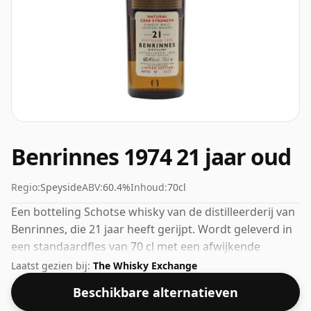
Benrinnes 1974 21 jaar oud
Regio:
Speyside
ABV:
60.4%
Inhoud:
70cl
Een botteling Schotse whisky van de distilleerderij van
Benrinnes, die 21 jaar heeft gerijpt. Wordt geleverd in
een standaardfles van 70 cl met een afwijkende
sterkte van 60,4%.
Laatst gezien bij:
The Whisky Exchange
Beschikbare alternatieven