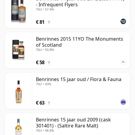
- Infrequent Flyers
70cl • 57.4%
€ 81
?
Benrinnes 2015 11YO The Monuments
of Scotland
70cl • 50.8%
€ 58
?
Benrinnes 15 jaar oud / Flora & Fauna
70cl • 43%
€ 63
?
Benrinnes 15 jaar oud 2009 (cask
301401) - (Saltire Rare Malt)
70cl • 48.8%