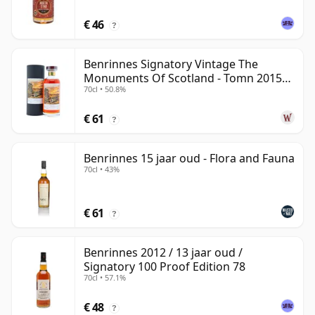
€ 46
?
Benrinnes Signatory Vintage The
Monuments Of Scotland - Tomn 2015
70cl • 50.8%
11 jaar oud
€ 61
?
Benrinnes 15 jaar oud - Flora and Fauna
70cl • 43%
€ 61
?
Benrinnes 2012 / 13 jaar oud /
Signatory 100 Proof Edition 78
70cl • 57.1%
€ 48
?