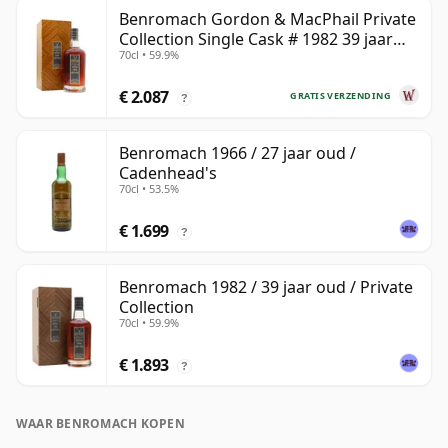
Benromach Gordon & MacPhail Private
Collection Single Cask # 1982 39 jaar
70cl • 59.9%
oud
€ 2.087
GRATIS VERZENDING
?
Benromach 1966 / 27 jaar oud /
Cadenhead's
70cl • 53.5%
€ 1.699
?
Benromach 1982 / 39 jaar oud / Private
Collection
70cl • 59.9%
€ 1.893
?
WAAR BENROMACH KOPEN