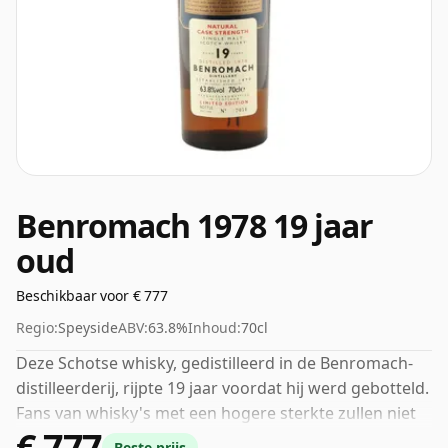
Benromach 1978 19 jaar
oud
Beschikbaar voor € 777
Regio:
Speyside
ABV:
63.8%
Inhoud:
70cl
Deze Schotse whisky, gedistilleerd in de Benromach-
distilleerderij, rijpte 19 jaar voordat hij werd gebotteld.
Fans van whisky's met een hogere sterkte zullen niet
€ 777
teleurgesteld zijn door deze botteling, die een
Beste prijs