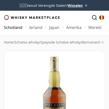
×
🇺🇸
Vanuit Verenigde Staten?
Wisselen
Schotland
Ierland
Japan
Amerika
Wereld
Home
/
Schotse whisky
/
Speyside Schotse whisky
/
Benromach Whis