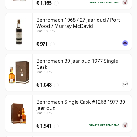
€ 1.165
GRATIS VERZENDING
?
Benromach 1968 / 27 jaar oud / Port
Wood / Murray McDavid
70cl • 48.1%
€ 971
?
Benromach 39 jaar oud 1977 Single
Cask
70cl • 56%
€ 1.048
?
Benromach Single Cask #1268 1977 39
jaar oud
70cl • 56%
€ 1.941
GRATIS VERZENDING
?