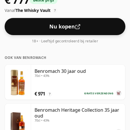
alcoholpercentage van 63,8% heeft.
Vanaf
The Whisky Vault
?
Nu kopen
18+ · Leeftijd gecontroleerd bij retailer
OOK VAN BENROMACH
Benromach 30 jaar oud
70cl • 43%
€ 971
GRATIS VERZENDING
?
Benromach Heritage Collection 35 jaar
oud
70cl • 43%