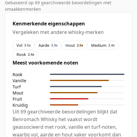
Gebaseerd op 69 gearchiveerde beoordelingen met
smaakkenmerken
Kenmerkende eigenschappen
Vergeleken met andere whisky-merken
Vol
Aarde
Hout
Medium
3.5x
3.3x
2.6x
2.4x
Rook
2.4x
Meest voorkomende noten
Rook
Vanille
Turf
Mout
Fruit
Kruidig
Uit 69 gearchiveerde beoordelingen blijkt dat
Benromach Whisky het vaakst wordt
geassocieerd met rook, vanille en turf-noten,
waarbij vol, aarde en hout vaker voorkomt dan