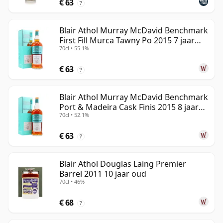
€ 63
?
Blair Athol Murray McDavid Benchmark
First Fill Murca Tawny Po 2015 7 jaar
70cl • 55.1%
oud
€ 63
?
Blair Athol Murray McDavid Benchmark
Port & Madeira Cask Finis 2015 8 jaar
70cl • 52.1%
oud
€ 63
?
Blair Athol Douglas Laing Premier
Barrel 2011 10 jaar oud
70cl • 46%
€ 68
?