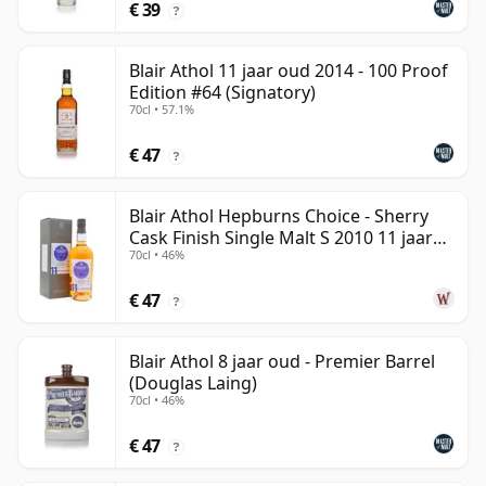
€ 39
?
Blair Athol 11 jaar oud 2014 - 100 Proof
Edition #64 (Signatory)
70cl • 57.1%
€ 47
?
Blair Athol Hepburns Choice - Sherry
Cask Finish Single Malt S 2010 11 jaar
70cl • 46%
oud
€ 47
?
Blair Athol 8 jaar oud - Premier Barrel
(Douglas Laing)
70cl • 46%
€ 47
?