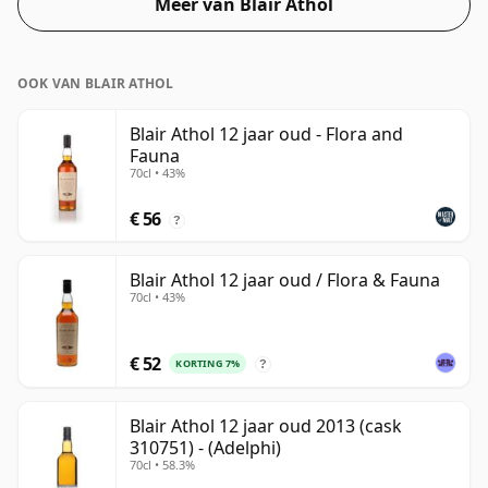
Meer van Blair Athol
van 46%, wat een respectabel alcoholpercentage is.
OOK VAN BLAIR ATHOL
Blair Athol 12 jaar oud - Flora and
Fauna
70cl • 43%
€ 56
?
Blair Athol 12 jaar oud / Flora & Fauna
70cl • 43%
€ 52
KORTING 7%
?
Blair Athol 12 jaar oud 2013 (cask
310751) - (Adelphi)
70cl • 58.3%