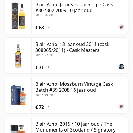
Blair Athol James Eadie Single Cask
#307362 2009 10 jaar oud
70cl • 56.2%
€ 68
?
Blair Athol 13 jaar oud 2011 (cask
308065/2011) - Cask Masters
70cl • 57.3%
€ 71
?
Blair Athol Mossburn Vintage Cask
Batch #39 2008 16 jaar oud
70cl • 54.1%
€ 72
?
Blair Athol 2015 / 10 jaar oud / The
Monuments of Scotland / Signatory