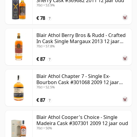
Sherry Cask #369682 2011 12 jaar oud
70cl • 53.9%
€ 78
?
Blair Athol Berry Bros & Rudd - Crafted
In Cask Single Margaux 2013 12 jaar
70cl • 57.8%
oud
€ 87
?
Blair Athol Chapter 7 - Single Ex-
Bourbon Cask #301068 2009 12 jaar
70cl • 52.5%
oud
€ 87
?
Blair Athol Cooper's Choice - Single
Madeira Cask #307301 2009 12 jaar oud
70cl • 50%