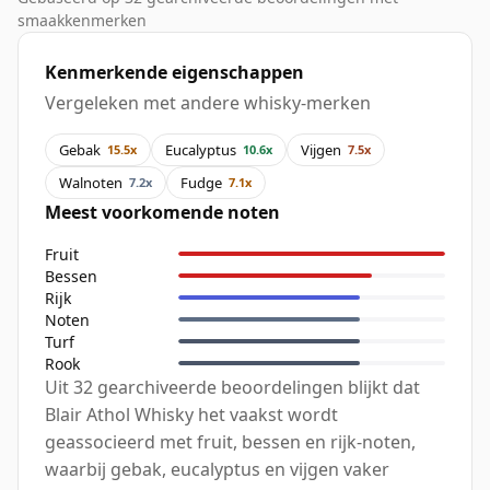
smaakkenmerken
Kenmerkende eigenschappen
Vergeleken met andere whisky-merken
Gebak
Eucalyptus
Vijgen
15.5x
10.6x
7.5x
Walnoten
Fudge
7.2x
7.1x
Meest voorkomende noten
Fruit
Bessen
Rijk
Noten
Turf
Rook
Uit 32 gearchiveerde beoordelingen blijkt dat
Blair Athol Whisky het vaakst wordt
geassocieerd met fruit, bessen en rijk-noten,
waarbij gebak, eucalyptus en vijgen vaker