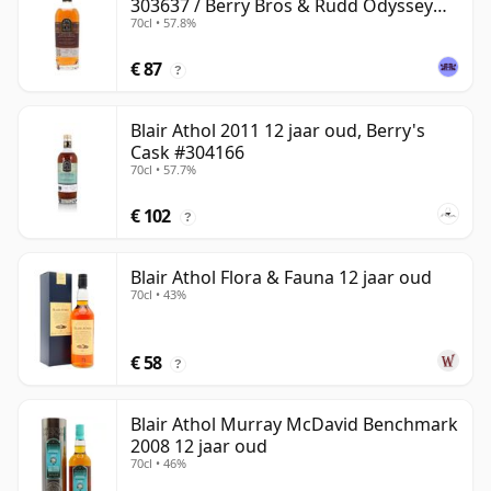
303637 / Berry Bros & Rudd Odyssey
70cl • 57.8%
Range
€ 87
?
Blair Athol 2011 12 jaar oud, Berry's
Cask #304166
70cl • 57.7%
€ 102
?
Blair Athol Flora & Fauna 12 jaar oud
70cl • 43%
€ 58
?
Blair Athol Murray McDavid Benchmark
2008 12 jaar oud
70cl • 46%