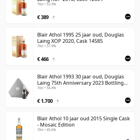
70cl • 53.3%
€ 389
?
Blair Athol 1995 25 jaar oud, Douglas
Laing XOP 2020, Cask 14585
70cl • 57.9%
€ 466
?
Blair Athol 1993 30 jaar oud, Douglas
Laing 75th Anniversary 2023 Bottling
70cl • 54.4%
with Presentation
€ 1.700
?
Blair Athol 10 jaar oud 2015 Single Cask
- Mosaic Edition
70cl • 45.6%