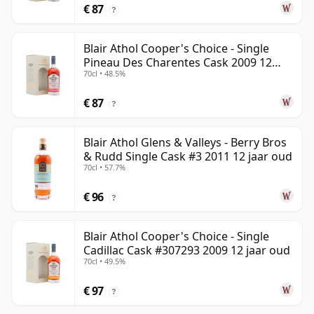
€ 87
?
Blair Athol Cooper's Choice - Single
Pineau Des Charentes Cask 2009 12
70cl • 48.5%
jaar oud
€ 87
?
Blair Athol Glens & Valleys - Berry Bros
& Rudd Single Cask #3 2011 12 jaar oud
70cl • 57.7%
€ 96
?
Blair Athol Cooper's Choice - Single
Cadillac Cask #307293 2009 12 jaar oud
70cl • 49.5%
€ 97
?