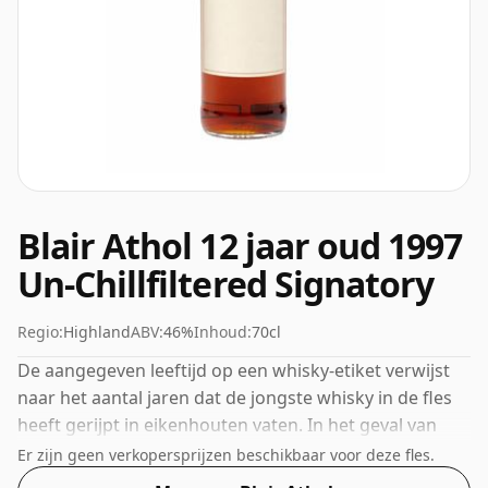
Blair Athol 12 jaar oud 1997
Un-Chillfiltered Signatory
Regio:
Highland
ABV:
46%
Inhoud:
70cl
De aangegeven leeftijd op een whisky-etiket verwijst
naar het aantal jaren dat de jongste whisky in de fles
heeft gerijpt in eikenhouten vaten. In het geval van
deze Scotch Whisky van Blair Athol is dat 12 jaar.
Er zijn geen verkopersprijzen beschikbaar voor deze fles.
Gebotteld op de steeds populairder wordende sterkte