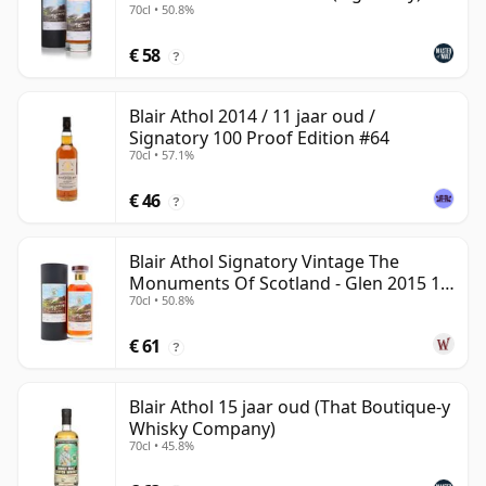
70cl • 50.8%
€ 58
?
Blair Athol 2014 / 11 jaar oud /
Signatory 100 Proof Edition #64
70cl • 57.1%
€ 46
?
Blair Athol Signatory Vintage The
Monuments Of Scotland - Glen 2015 10
70cl • 50.8%
jaar oud
€ 61
?
Blair Athol 15 jaar oud (That Boutique-y
Whisky Company)
70cl • 45.8%