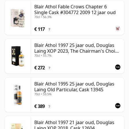
Blair Athol Fable Crows Chapter 6
Single Cask #304772 2009 12 jaar oud
70cl • 56.3%
€ 117
?
Blair Athol 1997 25 jaar oud, Douglas
Laing XOP 2023, The Chairman's Choice
70cl • 55.7%
- Cask 17229
€ 272
?
Blair Athol 1995 25 jaar oud, Douglas
Laing Old Particular, Cask 13945
70cl • 59.5%
€ 389
?
Blair Athol 1997 21 jaar oud, Douglas
Laing XOP 2018, Cask 12604