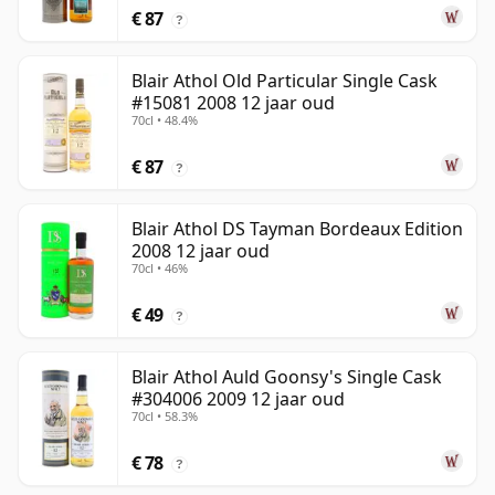
€ 87
?
Blair Athol Old Particular Single Cask
#15081 2008 12 jaar oud
70cl • 48.4%
€ 87
?
Blair Athol DS Tayman Bordeaux Edition
2008 12 jaar oud
70cl • 46%
€ 49
?
Blair Athol Auld Goonsy's Single Cask
#304006 2009 12 jaar oud
70cl • 58.3%
€ 78
?