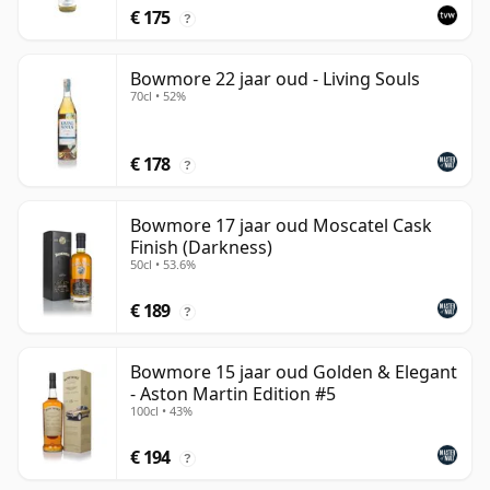
€ 175
?
Bowmore 22 jaar oud - Living Souls
70cl • 52%
€ 178
?
Bowmore 17 jaar oud Moscatel Cask
Finish (Darkness)
50cl • 53.6%
€ 189
?
Bowmore 15 jaar oud Golden & Elegant
- Aston Martin Edition #5
100cl • 43%
€ 194
?