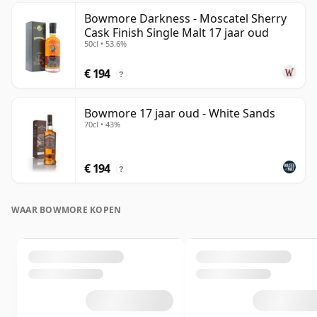
Bowmore Darkness - Moscatel Sherry
Cask Finish Single Malt 17 jaar oud
50cl • 53.6%
€ 194
?
Bowmore 17 jaar oud - White Sands
70cl • 43%
€ 194
?
WAAR BOWMORE KOPEN