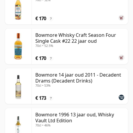
€ 170
?
Bowmore Whisky Craft Season Four
Single Cask #22 22 jaar oud
70cl • 52.5%
€ 170
?
Bowmore 14 jaar oud 2011 - Decadent
Drams (Decadent Drinks)
70cl • 53%
€ 173
?
Bowmore 1996 13 jaar oud, Whisky
Vault Ltd Edition
70cl • 46%