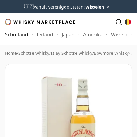
×
🇺🇸
Vanuit Verenigde Staten?
Wisselen
Schotland
Ierland
Japan
Amerika
Wereld
Home
/
Schotse whisky
/
Islay Schotse whisky
/
Bowmore Whisky
/
Bow