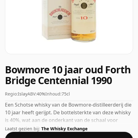
Bowmore 10 jaar oud Forth
Bridge Centennial 1990
Regio:
Islay
ABV:
40%
Inhoud:
75cl
Een Schotse whisky van de Bowmore-distilleerderij die
10 jaar heeft gerijpt. De bottelsterkte van deze whisky
is 40%, wat aan de onderkant van de schaal voor
whisky's ligt. Hoewel veel consumenten er
Laatst gezien bij:
The Whisky Exchange
tegenwoordig op aandringen dat producenten dichter