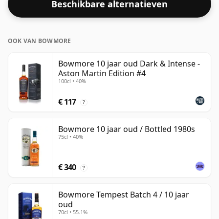
Beschikbare alternatieven
bij de 43% of 46% bottelen, zijn er nog steeds enkele
fijne whisky's met een lagere sterkte.
OOK VAN BOWMORE
Bowmore 10 jaar oud Dark & Intense -
Aston Martin Edition #4
100cl • 40%
€ 117
?
Bowmore 10 jaar oud / Bottled 1980s
75cl • 40%
€ 340
?
Bowmore Tempest Batch 4 / 10 jaar
oud
70cl • 55.1%