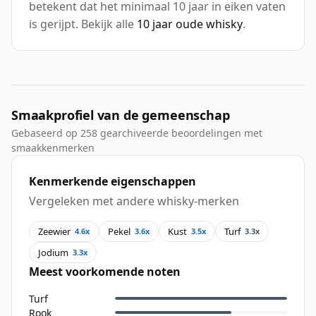
betekent dat het minimaal 10 jaar in eiken vaten
is gerijpt. Bekijk alle
10 jaar oude whisky
.
Smaakprofiel van de gemeenschap
Gebaseerd op 258 gearchiveerde beoordelingen met
smaakkenmerken
Kenmerkende eigenschappen
Vergeleken met andere whisky-merken
Zeewier
Pekel
Kust
Turf
4.6x
3.6x
3.5x
3.3x
Jodium
3.3x
Meest voorkomende noten
Turf
Rook