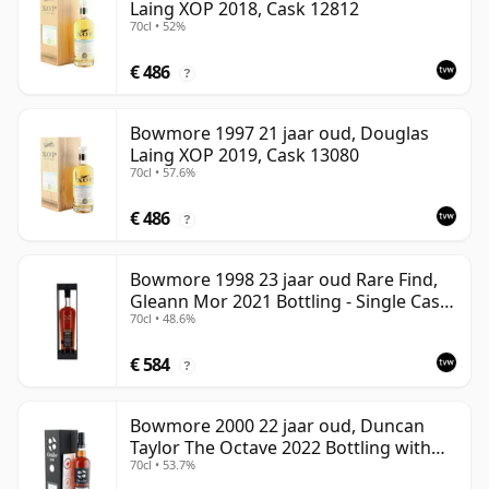
Laing XOP 2018, Cask 12812
70cl • 52%
€ 486
?
Bowmore 1997 21 jaar oud, Douglas
Laing XOP 2019, Cask 13080
70cl • 57.6%
€ 486
?
Bowmore 1998 23 jaar oud Rare Find,
Gleann Mor 2021 Bottling - Single Cask
70cl • 48.6%
353892
€ 584
?
Bowmore 2000 22 jaar oud, Duncan
Taylor The Octave 2022 Bottling with
70cl • 53.7%
Box - Cask 3737529