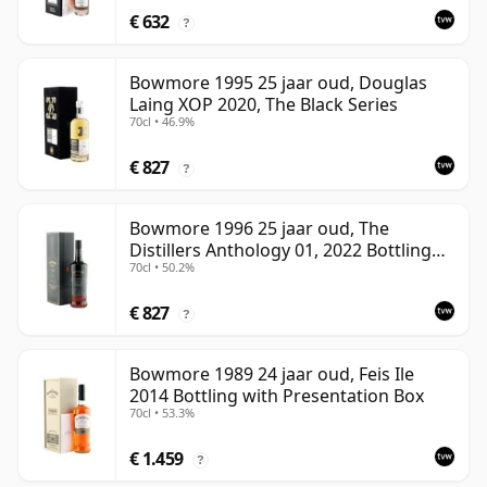
€ 632
?
Bowmore 1995 25 jaar oud, Douglas
Laing XOP 2020, The Black Series
70cl • 46.9%
€ 827
?
Bowmore 1996 25 jaar oud, The
Distillers Anthology 01, 2022 Bottling
70cl • 50.2%
with Presentation Box
€ 827
?
Bowmore 1989 24 jaar oud, Feis Ile
2014 Bottling with Presentation Box
70cl • 53.3%
€ 1.459
?