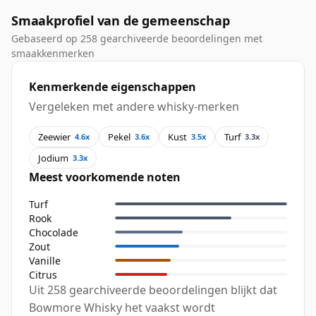
Smaakprofiel van de gemeenschap
Gebaseerd op 258 gearchiveerde beoordelingen met
smaakkenmerken
Kenmerkende eigenschappen
Vergeleken met andere whisky-merken
Zeewier
Pekel
Kust
Turf
4.6x
3.6x
3.5x
3.3x
Jodium
3.3x
Meest voorkomende noten
Turf
Rook
Chocolade
Zout
Vanille
Citrus
Uit 258 gearchiveerde beoordelingen blijkt dat
Bowmore Whisky het vaakst wordt