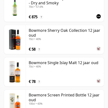
- Dry and Smoky
70cl • 57.6%
€ 875
?
Bowmore Sherry Oak Collection 12 jaar
oud
70cl • 40%
€ 58
?
Bowmore Single Islay Malt 12 jaar oud
70cl • 40%
€ 78
?
Bowmore Screen Printed Bottle 12 jaar
oud
100cl • 43%