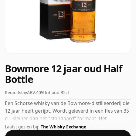
Bowmore 12 jaar oud Half
Bottle
Regio:
Islay
ABV:
40%
Inhoud:
35cl
Een Schotse whisky van de Bowmore-distilleerderij die
12 jaar heeft gerijpt. Wordt geleverd in een fles van 35
cl - kleiner dan het "standaard" formaat. Het
alcoholpercentage bedraagt ​​40%.
Laatst gezien bij:
The Whisky Exchange