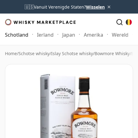
×
🇺🇸
Vanuit Verenigde Staten?
Wisselen
Schotland
Ierland
Japan
Amerika
Wereld
Home
/
Schotse whisky
/
Islay Schotse whisky
/
Bowmore Whisky
/
Bow