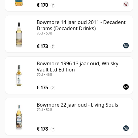
€ 170
?
Bowmore 14 jaar oud 2011 - Decadent
Drams (Decadent Drinks)
70cl • 53%
€ 173
?
Bowmore 1996 13 jaar oud, Whisky
Vault Ltd Edition
70cl • 46%
€ 175
?
Bowmore 22 jaar oud - Living Souls
70cl • 52%
€ 178
?