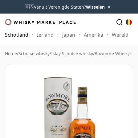
×
🇺🇸
Vanuit Verenigde Staten?
Wisselen
Schotland
Ierland
Japan
Amerika
Wereld
Home
/
Schotse whisky
/
Islay Schotse whisky
/
Bowmore Whisky
/
Bow