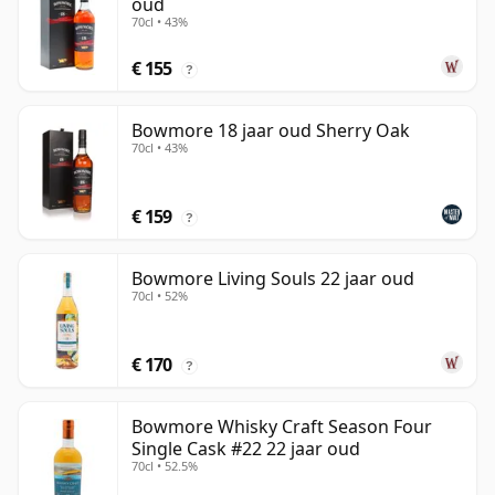
oud
70cl • 43%
€ 155
?
Bowmore 18 jaar oud Sherry Oak
70cl • 43%
€ 159
?
Bowmore Living Souls 22 jaar oud
70cl • 52%
€ 170
?
Bowmore Whisky Craft Season Four
Single Cask #22 22 jaar oud
70cl • 52.5%