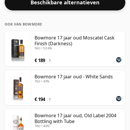
Beschikbare alternatieven
OOK VAN BOWMORE
Bowmore 17 jaar oud Moscatel Cask
Finish (Darkness)
50cl • 53.6%
€ 189
?
Bowmore 17 jaar oud - White Sands
70cl • 43%
€ 194
?
Bowmore 17 jaar oud, Old Label 2004
Bottling with Tube
70cl • 43%