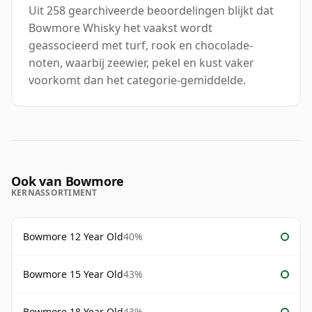
Uit 258 gearchiveerde beoordelingen blijkt dat
Bowmore Whisky het vaakst wordt
geassocieerd met turf, rook en chocolade-
noten, waarbij zeewier, pekel en kust vaker
voorkomt dan het categorie-gemiddelde.
Ook van Bowmore
KERNASSORTIMENT
Bowmore 12 Year Old
40%
Bowmore 15 Year Old
43%
Bowmore 18 Year Old
43%