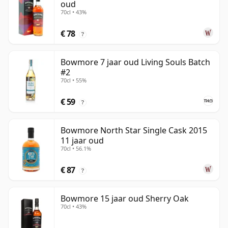
oud
70cl • 43%
€ 78
?
Bowmore 7 jaar oud Living Souls Batch
#2
70cl • 55%
€ 59
?
Bowmore North Star Single Cask 2015
11 jaar oud
70cl • 56.1%
€ 87
?
Bowmore 15 jaar oud Sherry Oak
70cl • 43%