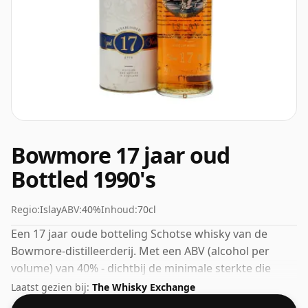
Bowmore 17 jaar oud
Bottled 1990's
Regio:
Islay
ABV:
40%
Inhoud:
70cl
Een 17 jaar oude botteling Schotse whisky van de
Bowmore-distilleerderij. Met een ABV (alcohol per
volume) van 40% - dichtbij de minimale sterkte die
whisky kan worden gebotteld - en daarom te
Laatst gezien bij:
The Whisky Exchange
beschouwen als een whisky van "standaard" sterkte.