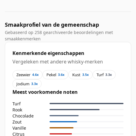
Smaakprofiel van de gemeenschap
Gebaseerd op 258 gearchiveerde beoordelingen met
smaakkenmerken
Kenmerkende eigenschappen
Vergeleken met andere whisky-merken
Zeewier
Pekel
Kust
Turf
4.6x
3.6x
3.5x
3.3x
Jodium
3.3x
Meest voorkomende noten
Turf
Rook
Chocolade
Zout
Vanille
Citrus