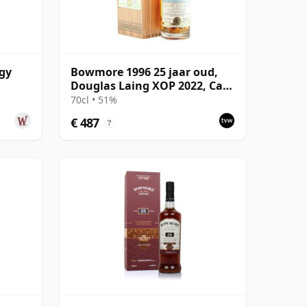
ogy
Bowmore 1996 25 jaar oud,
Douglas Laing XOP 2022, Cask
15647
70cl • 51%
€ 487
?