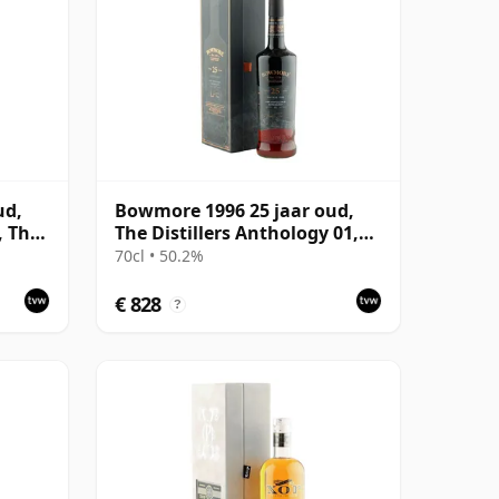
ud,
Bowmore 1996 25 jaar oud,
, The
The Distillers Anthology 01,
2022 Bottling with
70cl • 50.2%
Presentation Box
€ 828
?