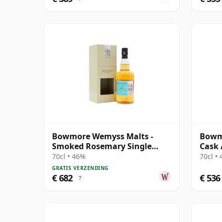
Bowmore Wemyss Malts -
Bowmo
Smoked Rosemary Single
Cask 
Cask 1989 30 jaar oud
70cl • 46%
70cl •
GRATIS VERZENDING
€ 682
€ 536
?