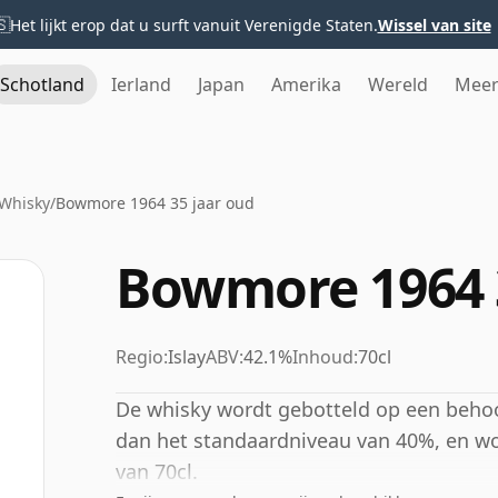
🇸
Het lijkt erop dat u surft vanuit Verenigde Staten.
Wissel van site
Schotland
Ierland
Japan
Amerika
Wereld
Mee
Whisky
/
Bowmore 1964 35 jaar oud
Bowmore 1964 
Regio:
Islay
ABV:
42.1%
Inhoud:
70cl
De whisky wordt gebotteld op een behoo
dan het standaardniveau van 40%, en word
van 70cl.