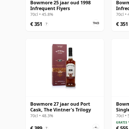
Bowmore 25 jaar oud 1998
Bowmo
Infrequent Flyers
Infre
70cl • 45.8%
70cl •
€ 351
€ 351
?
Bowmore 27 jaar oud Port
Bowmo
Cask, The Vintner's Trilogy
Singl
jaar 
70cl • 48.3%
70cl •
GRATIS
€ 389
€ 555
?