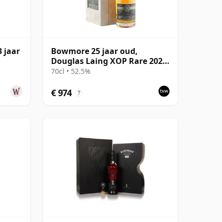
 jaar
Bowmore 25 jaar oud,
Douglas Laing XOP Rare 2022,
Cask 15624
70cl • 52.5%
€ 974
?