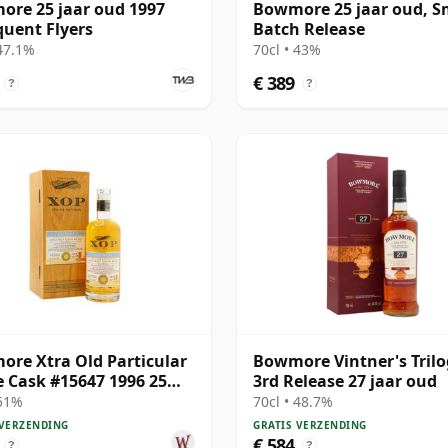
re 25 jaar oud 1997
Bowmore 25 jaar oud, S
quent Flyers
Batch Release
 47.1%
70cl • 43%
€ 389
?
?
re Xtra Old Particular
Bowmore Vintner's Tril
e Cask #15647 1996 25
3rd Release 27 jaar oud
oud
 51%
70cl • 48.7%
 VERZENDING
GRATIS VERZENDING
€ 584
?
?