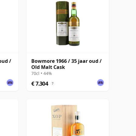
oud /
Bowmore 1966 / 35 jaar oud /
Old Malt Cask
70cl • 44%
€ 7.304
?