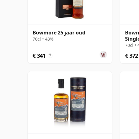
Bowmore 25 jaar oud
Bowmo
Singl
70cl • 43%
1998 
70cl •
€ 341
€ 372
?