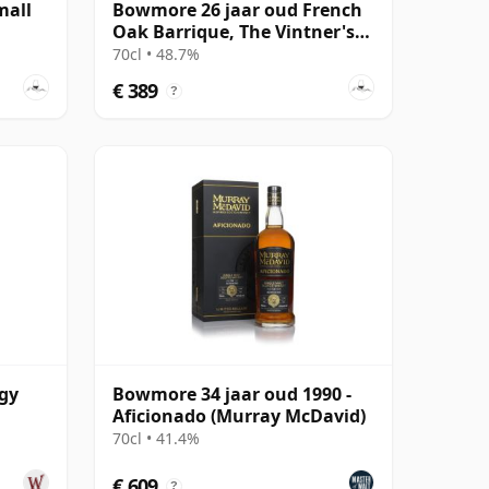
mall
Bowmore 26 jaar oud French
Oak Barrique, The Vintner's
Trilogy
70cl • 48.7%
€ 389
?
ogy
Bowmore 34 jaar oud 1990 -
Aficionado (Murray McDavid)
70cl • 41.4%
€ 609
?