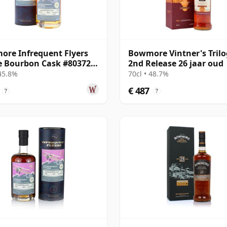
re Infrequent Flyers
Bowmore Vintner's Tril
e Bourbon Cask #803728
2nd Release 26 jaar oud
25 jaar oud
 45.8%
70cl • 48.7%
€ 487
?
?