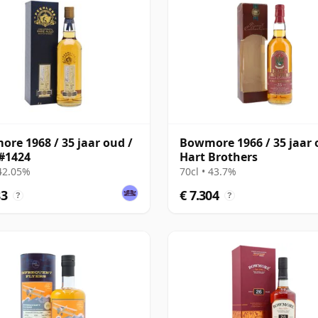
re 1968 / 35 jaar oud /
Bowmore 1966 / 35 jaar 
#1424
Hart Brothers
 42.05%
70cl • 43.7%
83
€ 7.304
?
?