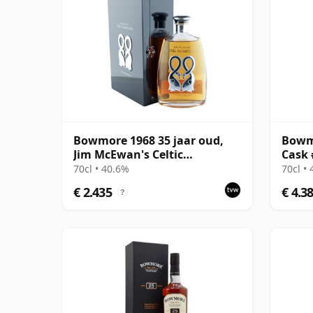
Bowmore 1968 35 jaar oud,
Bowmo
Jim McEwan's Celtic
Cask 
Heartlands
70cl • 40.6%
70cl •
€ 2.435
€ 4.3
?