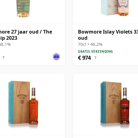
re 27 jaar oud / The
Bowmore Islay Violets 33
ip 2023
oud
 48.1%
70cl • 46.2%
GRATIS VERZENDING
€ 974
?
?