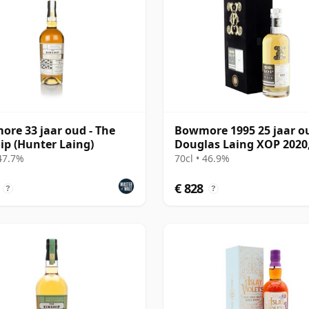
re 33 jaar oud - The
Bowmore 1995 25 jaar o
ip (Hunter Laing)
Douglas Laing XOP 2020
Black Series
 47.7%
70cl • 46.9%
€ 828
?
?