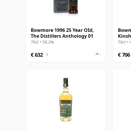
Bowmore 1996 25 Year OId,
Bowmo
The Distillers Anthology 01
Kinsh
70cl • 50.2%
70cl •
€ 632
€ 706
?