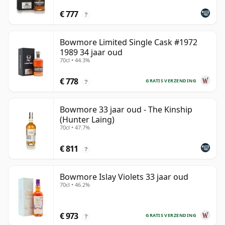
€ 777
?
Bowmore Limited Single Cask #1972
1989 34 jaar oud
70cl • 44.3%
€ 778
GRATIS VERZENDING
?
Bowmore 33 jaar oud - The Kinship
(Hunter Laing)
70cl • 47.7%
€ 811
?
Bowmore Islay Violets 33 jaar oud
70cl • 46.2%
€ 973
GRATIS VERZENDING
?