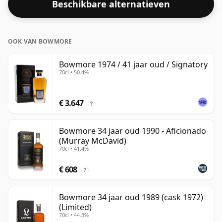
Beschikbare alternatieven
44,5%.
OOK VAN BOWMORE
Bowmore 1974 / 41 jaar oud / Signatory
70cl • 50.4%
€ 3.647
?
Bowmore 34 jaar oud 1990 - Aficionado
(Murray McDavid)
70cl • 41.4%
€ 608
?
Bowmore 34 jaar oud 1989 (cask 1972)
(Limited)
70cl • 44.3%