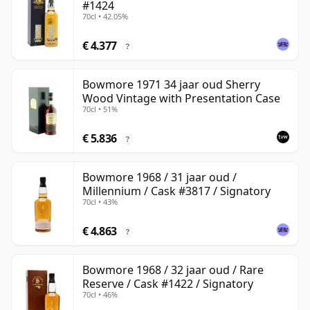
#1424
70cl • 42.05%
€ 4.377
?
Bowmore 1971 34 jaar oud Sherry
Wood Vintage with Presentation Case
70cl • 51%
€ 5.836
?
Bowmore 1968 / 31 jaar oud /
Millennium / Cask #3817 / Signatory
70cl • 43%
€ 4.863
?
Bowmore 1968 / 32 jaar oud / Rare
Reserve / Cask #1422 / Signatory
70cl • 46%