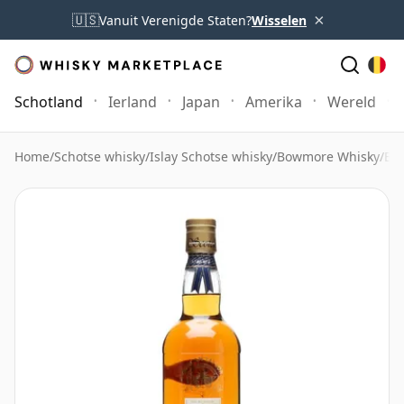
×
🇺🇸
Vanuit Verenigde Staten?
Wisselen
Schotland
Ierland
Japan
Amerika
Wereld
Home
/
Schotse whisky
/
Islay Schotse whisky
/
Bowmore Whisky
/
Bow