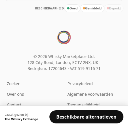
BESCHIKBAARHEID:
Goed
Gemiddeld
Beperkt
© 2026 Whisky Marketplace Ltd.
128 City Road, London, EC1V 2NX, UK ·
Bedrijfsnr. 17204643
·
VAT 519 9116 71
Zoeken
Privacybeleid
Over ons
Algemene voorwaarden
Contact
Toegankelijkheid
Laatst gezien bij:
FAQ
Cookievoorkeuren
Beschikbare alternatieven
The Whisky Exchange
Sitemap
Drink met mate