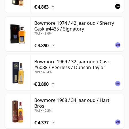
€ 4.863
?
Bowmore 1974 / 42 jaar oud / Sherry
Cask #4435 / Signatory
70cl • 49.6%
€ 3.890
?
Bowmore 1969 / 32 jaar oud / Cask
#6088 / Peerless / Duncan Taylor
70cl • 43.4%
€ 3.890
?
Bowmore 1968 / 34 jaar oud / Hart
Bros.
70cl • 40.2%
€ 4.377
?