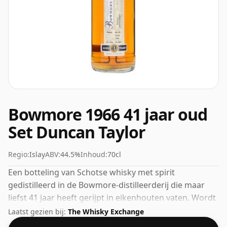
Bowmore 1966 41 jaar oud
Set Duncan Taylor
Regio:
Islay
ABV:
44.5%
Inhoud:
70cl
Een botteling van Schotse whisky met spirit
gedistilleerd in de Bowmore-distilleerderij die maar
liefst 41 jaar heeft gerijpt in eikenhouten vaten. Wordt
geleverd in een gewone fles van 70 cl en wordt
Laatst gezien bij:
The Whisky Exchange
gebotteld op een gezond alcoholpercentage van