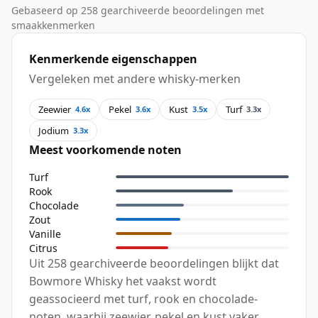
Gebaseerd op 258 gearchiveerde beoordelingen met
smaakkenmerken
Kenmerkende eigenschappen
Vergeleken met andere whisky-merken
Zeewier
Pekel
Kust
Turf
4.6x
3.6x
3.5x
3.3x
Jodium
3.3x
Meest voorkomende noten
Turf
Rook
Chocolade
Zout
Vanille
Citrus
Uit 258 gearchiveerde beoordelingen blijkt dat
Bowmore Whisky het vaakst wordt
geassocieerd met turf, rook en chocolade-
noten, waarbij zeewier, pekel en kust vaker