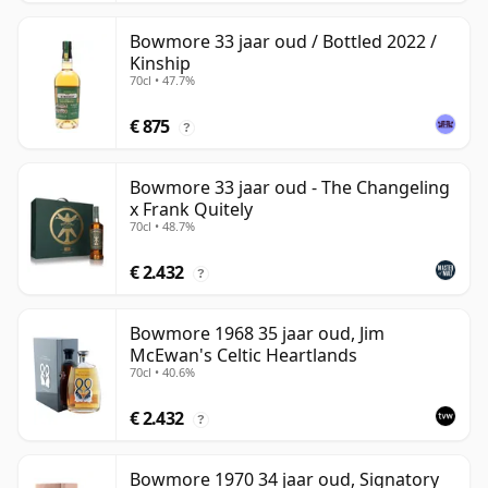
Bowmore 33 jaar oud / Bottled 2022 /
Kinship
70cl • 47.7%
€ 875
?
Bowmore 33 jaar oud - The Changeling
x Frank Quitely
70cl • 48.7%
€ 2.432
?
Bowmore 1968 35 jaar oud, Jim
McEwan's Celtic Heartlands
70cl • 40.6%
€ 2.432
?
Bowmore 1970 34 jaar oud, Signatory