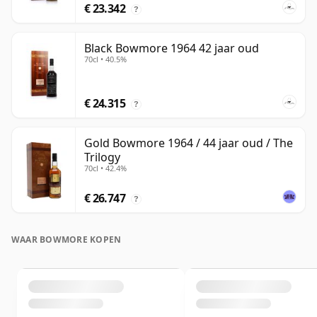
€ 23.342
?
Black Bowmore 1964 42 jaar oud
70cl • 40.5%
€ 24.315
?
Gold Bowmore 1964 / 44 jaar oud / The
Trilogy
70cl • 42.4%
€ 26.747
?
WAAR BOWMORE KOPEN