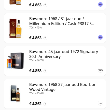
€ 4.863
?
Bowmore 1968 / 31 jaar oud /
Millennium Edition / Cask #3817 /
70cl • 43%
Signatory
€ 4.863
?
Bowmore 45 jaar oud 1972 Signatory
30th Anniversary
70cl • 46.7%
€ 4.858
?
Bowmore 1968 37 jaar oud Bourbon
Wood Vintage
70cl • 43.4%
€ 4.862
?