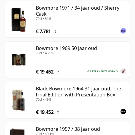
Bowmore 1971 / 34 jaar oud / Sherry
Cask
70cl • 51%
€ 7.781
?
Bowmore 1969 50 jaar oud
70cl • 46.9%
€ 19.452
GRATIS VERZENDING
?
Black Bowmore 1964 31 jaar oud, The
Final Edition with Presentation Box
70cl • 49%
€ 19.452
?
Bowmore 1957 / 38 jaar oud
70cl • 40.1%