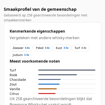
Smaakprofiel van de gemeenschap
Gebaseerd op 258 gearchiveerde beoordelingen met
smaakkenmerken
Kenmerkende eigenschappen
Vergeleken met andere whisky-merken
Zeewier
Pekel
Kust
Turf
4.6x
3.6x
3.5x
3.3x
Jodium
3.3x
Meest voorkomende noten
Turf
Rook
Chocolade
Zout
Vanille
Citrus
Uit 258 gearchiveerde beoordelingen blijkt dat
Bowmore Whisky het vaakst wordt