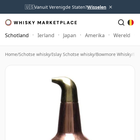
×
🇺🇸
Vanuit Verenigde Staten?
Wisselen
Schotland
Ierland
Japan
Amerika
Wereld
Home
/
Schotse whisky
/
Islay Schotse whisky
/
Bowmore Whisky
/
Bo