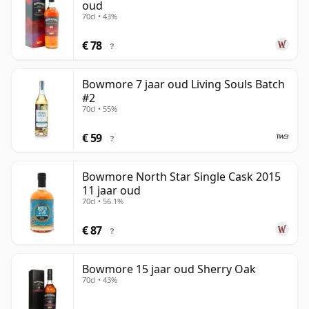
oud
70cl • 43%
€ 78
?
Bowmore 7 jaar oud Living Souls Batch
#2
70cl • 55%
€ 59
?
Bowmore North Star Single Cask 2015
11 jaar oud
70cl • 56.1%
€ 87
?
Bowmore 15 jaar oud Sherry Oak
70cl • 43%