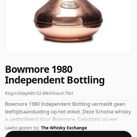
Bowmore 1980
Independent Bottling
Regio:
Islay
ABV:
52.6%
Inhoud:
70cl
Bowmore 1980 Independent Bottling vermeldt geen
leeftijdsaanduiding op het etiket. Deze Schotse whisky
is gedistilleerd door Bowmore. Gebotteld op een
mooie drinksterkte van 52,6% wordt deze whisky
Laatst gezien bij:
The Whisky Exchange
geleverd in een fles van 70cl.