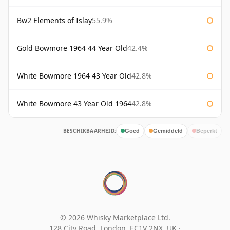
Bw2 Elements of Islay
55.9%
Gold Bowmore 1964 44 Year Old
42.4%
White Bowmore 1964 43 Year Old
42.8%
White Bowmore 43 Year Old 1964
42.8%
BESCHIKBAARHEID:
Goed
Gemiddeld
Beperkt
© 2026 Whisky Marketplace Ltd.
128 City Road, London, EC1V 2NX, UK ·