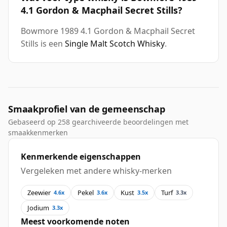
4.1 Gordon & Macphail Secret Stills?
Bowmore 1989 4.1 Gordon & Macphail Secret
Stills is een
Single Malt Scotch Whisky
.
Smaakprofiel van de gemeenschap
Gebaseerd op 258 gearchiveerde beoordelingen met
smaakkenmerken
Kenmerkende eigenschappen
Vergeleken met andere whisky-merken
Zeewier
Pekel
Kust
Turf
4.6x
3.6x
3.5x
3.3x
Jodium
3.3x
Meest voorkomende noten