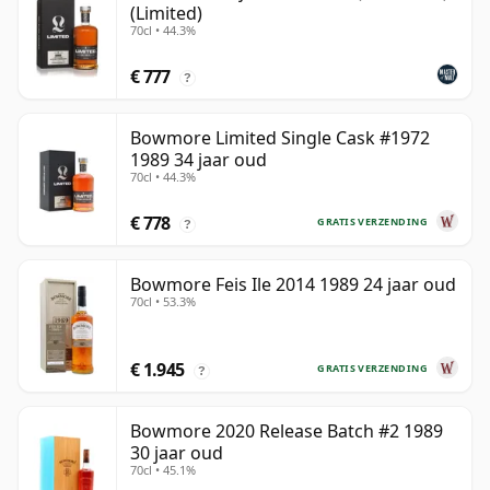
(Limited)
70cl • 44.3%
€ 777
?
Bowmore Limited Single Cask #1972
1989 34 jaar oud
70cl • 44.3%
€ 778
GRATIS VERZENDING
?
Bowmore Feis Ile 2014 1989 24 jaar oud
70cl • 53.3%
€ 1.945
GRATIS VERZENDING
?
Bowmore 2020 Release Batch #2 1989
30 jaar oud
70cl • 45.1%