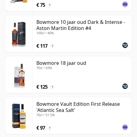
€ 75
?
Bowmore 10 jaar oud Dark & Intense -
Aston Martin Edition #4
100cl • 40%
€ 117
?
Bowmore 18 jaar oud
70cl • 43%
€ 125
?
Bowmore Vault Edition First Release
'Atlantic Sea Salt'
70cl • 51.5%
€ 97
?