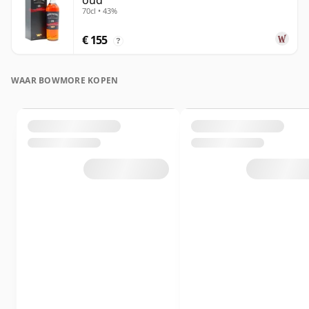
oud
70cl • 43%
€ 155
?
WAAR BOWMORE KOPEN