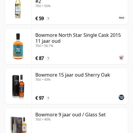
#2
70cl • 55%
€ 59
?
Bowmore North Star Single Cask 2015
11 jaar oud
70cl • 56.1%
€ 87
?
Bowmore 15 jaar oud Sherry Oak
70cl • 43%
€ 97
?
Bowmore 9 jaar oud / Glass Set
70cl • 40%