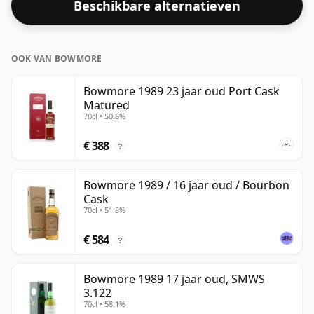
Beschikbare alternatieven
textuur en het mondgevoel van de sterke drank.
OOK VAN BOWMORE
Bowmore 1989 23 jaar oud Port Cask
Matured
70cl • 50.8%
€ 388
?
Bowmore 1989 / 16 jaar oud / Bourbon
Cask
70cl • 51.8%
€ 584
?
Bowmore 1989 17 jaar oud, SMWS
3.122
70cl • 58.1%