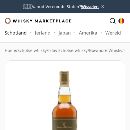
×
🇺🇸
Vanuit Verenigde Staten?
Wisselen
Schotland
Ierland
Japan
Amerika
Wereld
Home
/
Schotse whisky
/
Islay Schotse whisky
/
Bowmore Whisky
/
Bow