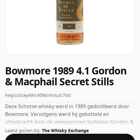
Bowmore 1989 4.1 Gordon
& Macphail Secret Stills
Regio:
Islay
ABV:
45%
Inhoud:
70cl
Deze Schotse whisky werd in 1989 gedistilleerd door
Bowmore. Vervolgens werd hij gebotteld en
uitgebracht door de veelgeprezen bottelaar Gordon &
Macphail. Gebotteld met een ideale drinksterkte van
Laatst gezien bij:
The Whisky Exchange
45%, het perfecte niveau om te genieten van de