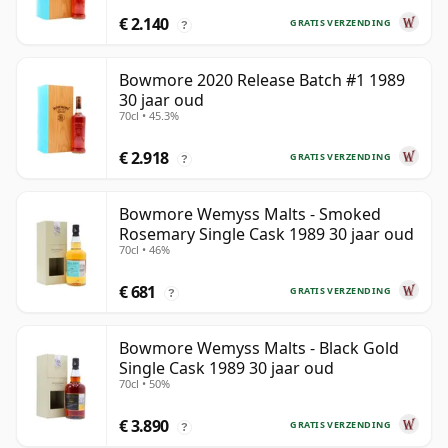
€ 2.140
GRATIS VERZENDING
?
Bowmore 2020 Release Batch #1 1989
30 jaar oud
70cl • 45.3%
€ 2.918
GRATIS VERZENDING
?
Bowmore Wemyss Malts - Smoked
Rosemary Single Cask 1989 30 jaar oud
70cl • 46%
€ 681
GRATIS VERZENDING
?
Bowmore Wemyss Malts - Black Gold
Single Cask 1989 30 jaar oud
70cl • 50%
€ 3.890
GRATIS VERZENDING
?