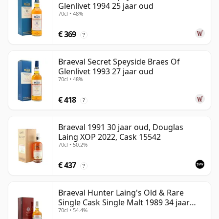
Glenlivet 1994 25 jaar oud
70cl • 48%
€ 369
?
Braeval Secret Speyside Braes Of
Glenlivet 1993 27 jaar oud
70cl • 48%
€ 418
?
Braeval 1991 30 jaar oud, Douglas
Laing XOP 2022, Cask 15542
70cl • 50.2%
€ 437
?
Braeval Hunter Laing's Old & Rare
Single Cask Single Malt 1989 34 jaar
70cl • 54.4%
oud