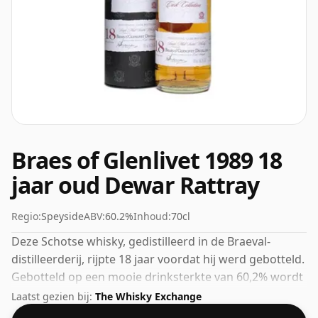
Braes of Glenlivet 1989 18
jaar oud Dewar Rattray
Regio:
Speyside
ABV:
60.2%
Inhoud:
70cl
Deze Schotse whisky, gedistilleerd in de Braeval-
distilleerderij, rijpte 18 jaar voordat hij werd gebotteld.
Gebotteld op een mooie drinksterkte van 60,2% wordt
deze whisky geleverd in een fles van 70cl.
Laatst gezien bij:
The Whisky Exchange