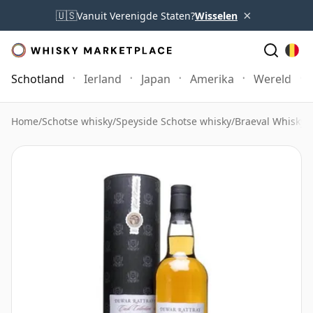
×
🇺🇸
Vanuit Verenigde Staten?
Wisselen
Schotland
Ierland
Japan
Amerika
Wereld
Home
/
Schotse whisky
/
Speyside Schotse whisky
/
Braeval Whisky
/