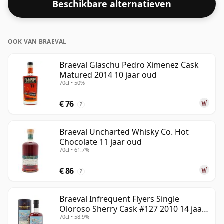
Beschikbare alternatieven
OOK VAN BRAEVAL
Braeval Glaschu Pedro Ximenez Cask
Matured 2014 10 jaar oud
70cl • 50%
€ 76
?
Braeval Uncharted Whisky Co. Hot
Chocolate 11 jaar oud
70cl • 61.7%
€ 86
?
Braeval Infrequent Flyers Single
Oloroso Sherry Cask #127 2010 14 jaar
70cl • 58.9%
oud