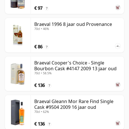
€ 97
?
Braeval 1996 8 jaar oud Provenance
70cl • 46%
€ 86
?
Braeval Cooper's Choice - Single
Bourbon Cask #4147 2009 13 jaar oud
70cl • 58.5%
€ 136
?
Braeval Gleann Mor Rare Find Single
Cask #9504 2009 16 jaar oud
70cl • 62%
€ 136
?