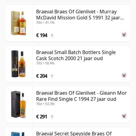
Braeval Braes Of Glenlivet - Murray
McDavid Mission Gold S 1991 32 jaar
70cl • 41.1%
oud
€ 194
?
Braeval Small Batch Bottlers Single
Cask Scotch 2000 21 jaar oud
70cl • 50.4%
€ 204
?
Braeval Braes Of Glenlivet - Gleann Mor
Rare Find Single C 1994 27 jaar oud
70cl • 53.3%
€ 291
?
Braeval Secret Speyside Braes Of