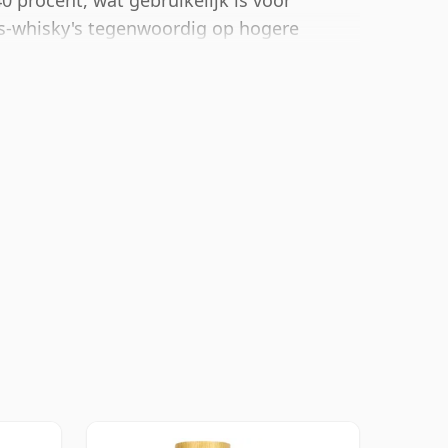
0 procent, wat gebruikelijk is voor
ts-whisky's tegenwoordig op hogere
e is 70cl.