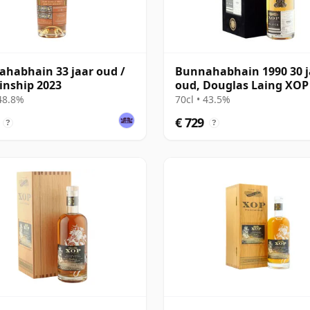
habhain 33 jaar oud /
Bunnahabhain 1990 30 j
inship 2023
oud, Douglas Laing XOP
The Black Series
 48.8%
70cl • 43.5%
€ 729
?
?