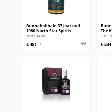
Bunnahabhain 37 jaar oud
Bunna
1980 North Star Spirits
The K
70cl • 44.4%
70cl •
€ 481
€ 534
?