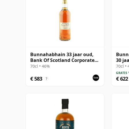
Bunnahabhain 33 jaar oud,
Bunn
Bank Of Scotland Corporate
30 ja
Bottling
70cl • 46%
70cl •
GRATIS
€ 583
€ 622
?