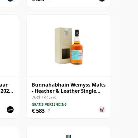
aar
Bunnahabhain Wemyss Malts
 2020,
- Heather & Leather Single
Cask 1987 31 jaar oud
70cl • 41.7%
GRATIS VERZENDING
€ 583
?