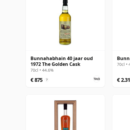
Bunnahabhain 40 jaar oud
Bunna
1972 The Golden Cask
70cl •
70cl • 44.6%
€ 875
€ 2.3
?