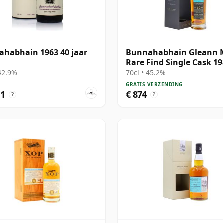
habhain 1963 40 jaar
Bunnahabhain Gleann 
Rare Find Single Cask 19
jaar oud
 42.9%
70cl • 45.2%
GRATIS VERZENDING
51
€ 874
?
?