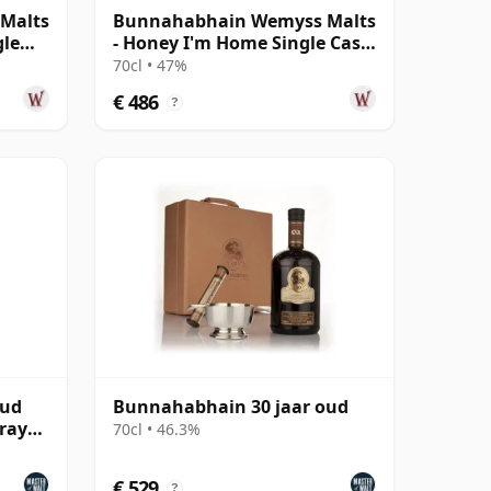
Malts
Bunnahabhain Wemyss Malts
gle
- Honey I'm Home Single Cask
1988 30 jaar oud
70cl • 47%
€ 486
?
oud
Bunnahabhain 30 jaar oud
rray
70cl • 46.3%
€ 529
?