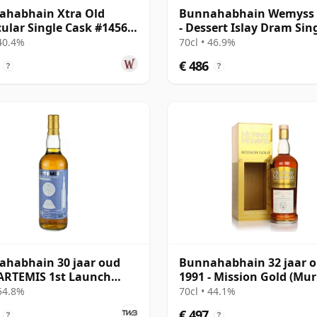
ahabhain Xtra Old
Bunnahabhain Wemyss 
cular Single Cask #14565
- Dessert Islay Dram Sin
30 jaar oud
Cask 1988 30 jaar oud
 40.4%
70cl • 46.9%
€ 486
?
?
habhain 30 jaar oud
Bunnahabhain 32 jaar 
ARTEMIS 1st Launch
1991 - Mission Gold (Mu
on
McDavid)
 54.8%
70cl • 44.1%
€ 497
?
?