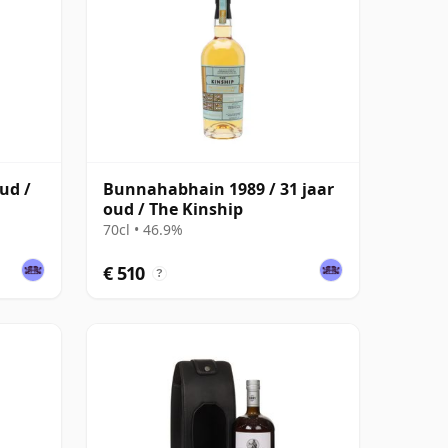
ud /
Bunnahabhain 1989 / 31 jaar
oud / The Kinship
70cl • 46.9%
€ 510
?