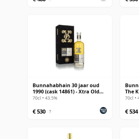
Bunnahabhain 30 jaar oud
Bunna
1990 (cask 14861) - Xtra Old
The K
Particular The B
70cl • 43.5%
70cl •
€ 530
€ 534
?