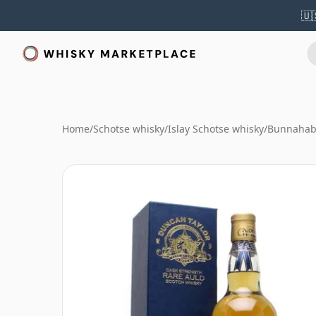
🇺
Home
/
Schotse whisky
/
Islay Schotse whisky
/
Bunnahab