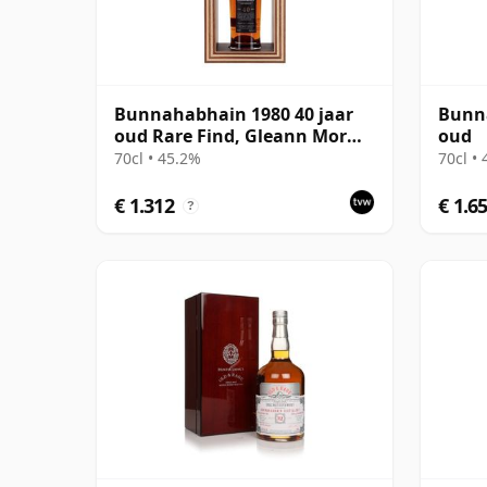
Bunnahabhain 1980 40 jaar
Bunna
oud Rare Find, Gleann Mor
oud
2020 Bottling - Single Cask
70cl • 45.2%
70cl •
€ 1.312
€ 1.6
?