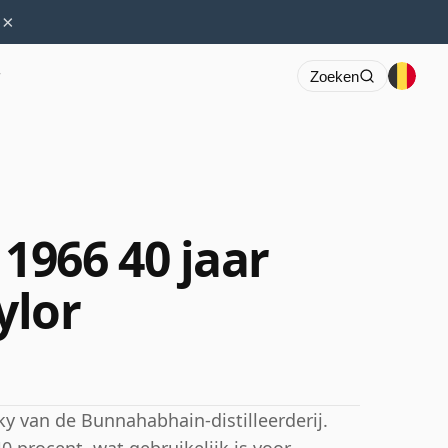
×
r
Zoeken
966 40 jaar
ylor
ky van de Bunnahabhain-distilleerderij.