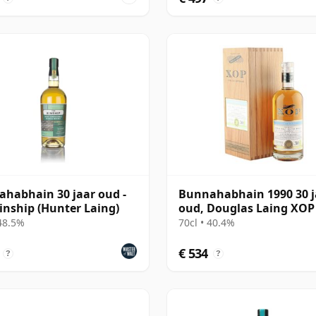
habhain 30 jaar oud -
Bunnahabhain 1990 30 j
inship (Hunter Laing)
oud, Douglas Laing XOP
Cask 14565
 48.5%
70cl • 40.4%
€ 534
?
?