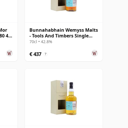
Mor
Bunnahabhain Wemyss Malts
80 40
- Tools And Timbers Single
Cask 1987 31 jaar oud
70cl • 42.8%
€ 437
?