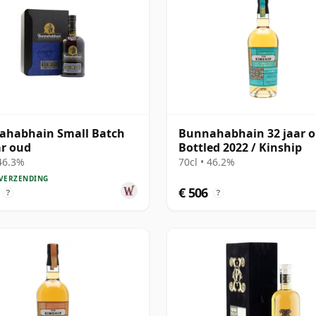
ahabhain Small Batch
Bunnahabhain 32 jaar o
ar oud
Bottled 2022 / Kinship
 46.3%
70cl • 46.2%
 VERZENDING
€ 506
?
?