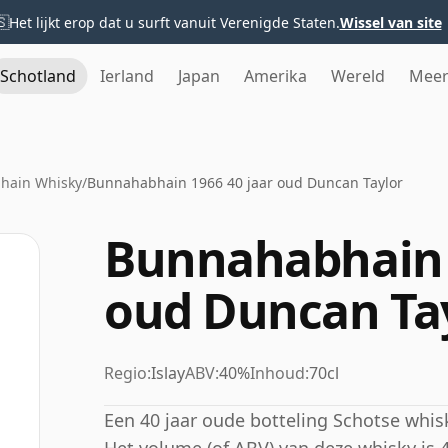
🇸
Het lijkt erop dat u surft vanuit Verenigde Staten.
Wissel van site
Schotland
Ierland
Japan
Amerika
Wereld
Mee
hain Whisky
/
Bunnahabhain 1966 40 jaar oud Duncan Taylor
Bunnahabhain 1
oud Duncan Ta
Regio:
Islay
ABV:
40%
Inhoud:
70cl
Een 40 jaar oude botteling Schotse whis