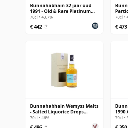
Bunnahabhain 32 jaar oud
Bunn
1991 - Old & Rare Platinum
Parti
(Hunter Laing)
1990 
70cl • 43.7%
70cl •
€ 442
€ 473
?
Bunnahabhain Wemyss Malts
Bunna
- Salted Liquorice Drops
1990 
Single Cask 1988 30 jaar oud
Editi
70cl • 46%
70cl •
€ 486
€ 350
?