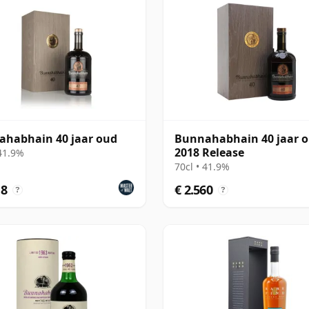
habhain 40 jaar oud
Bunnahabhain 40 jaar o
2018 Release
 41.9%
70cl • 41.9%
18
€ 2.560
?
?