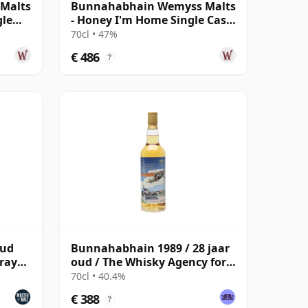
Malts
Bunnahabhain Wemyss Malts
gle
- Honey I'm Home Single Cask
1988 30 jaar oud
70cl • 47%
€ 486
?
oud
Bunnahabhain 1989 / 28 jaar
rray
oud / The Whisky Agency for
TWE
70cl • 40.4%
€ 388
?