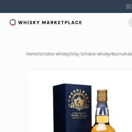
🇺
Home
/
Schotse whisky
/
Islay Schotse whisky
/
Bunnahab