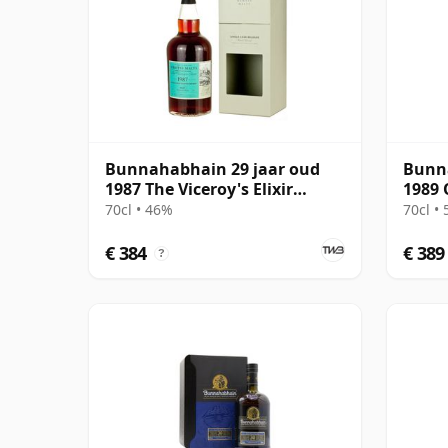
Bunnahabhain 29 jaar oud
Bunna
1987 The Viceroy's Elixir
1989 
Wemyss
70cl • 46%
70cl •
€ 384
€ 389
?