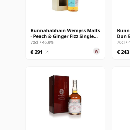
Bunnahabhain Wemyss Malts
Bunn
- Peach & Ginger Fizz Single
Dun 
Cask 1990 28 jaar oud
70cl • 46.9%
70cl •
€ 291
€ 243
?