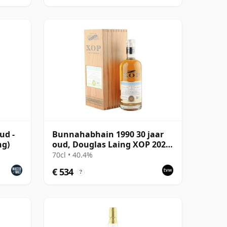
ud -
Bunnahabhain 1990 30 jaar
ng)
oud, Douglas Laing XOP 2020,
Cask 14565
70cl • 40.4%
€ 534
?