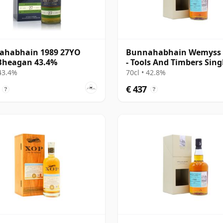
ahabhain 1989 27YO
Bunnahabhain Wemyss 
Bheagan 43.4%
- Tools And Timbers Sing
Cask 1987 31 jaar oud
 43.4%
70cl • 42.8%
€ 437
?
?