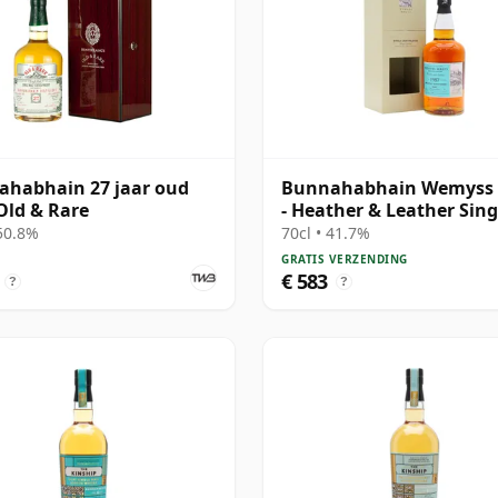
habhain 27 jaar oud
Bunnahabhain Wemyss 
Old & Rare
- Heather & Leather Sing
Cask 1987 31 jaar oud
 50.8%
70cl • 41.7%
GRATIS VERZENDING
€ 583
?
?