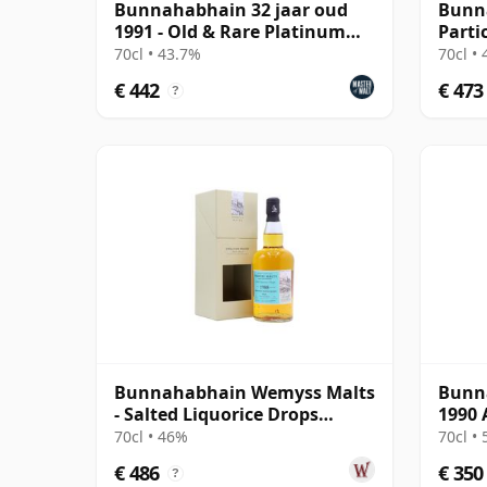
Bunnahabhain 32 jaar oud
Bunn
1991 - Old & Rare Platinum
Parti
(Hunter Laing)
1990 
70cl • 43.7%
70cl •
€ 442
€ 473
?
Bunnahabhain Wemyss Malts
Bunna
- Salted Liquorice Drops
1990 
Single Cask 1988 30 jaar oud
Editi
70cl • 46%
70cl •
€ 486
€ 350
?