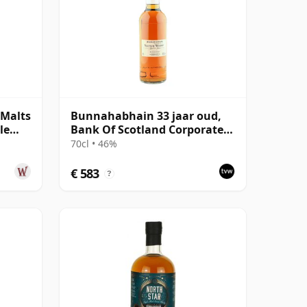
Malts
Bunnahabhain 33 jaar oud,
le
Bank Of Scotland Corporate
Bottling
70cl • 46%
€ 583
?