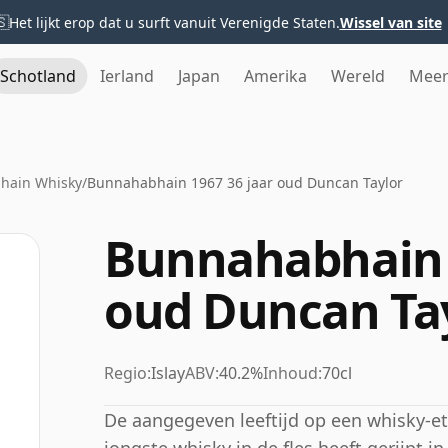
🇸
Het lijkt erop dat u surft vanuit Verenigde Staten.
Wissel van site
Schotland
Ierland
Japan
Amerika
Wereld
Mee
hain Whisky
/
Bunnahabhain 1967 36 jaar oud Duncan Taylor
Bunnahabhain 1
oud Duncan Ta
Regio:
Islay
ABV:
40.2%
Inhoud:
70cl
De aangegeven leeftijd op een whisky-eti