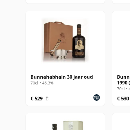
Bunnahabhain 30 jaar oud
Bunna
1990 
70cl • 46.3%
Parti
70cl •
€ 529
€ 530
?