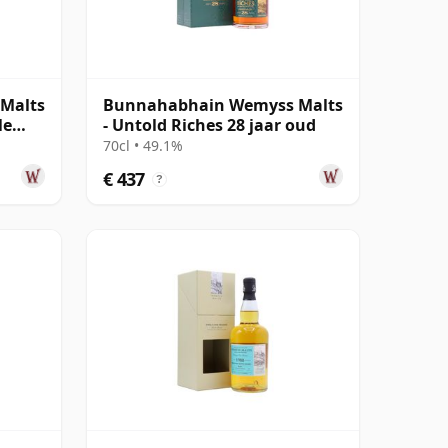
Malts
Bunnahabhain Wemyss Malts
le
- Untold Riches 28 jaar oud
70cl • 49.1%
€ 437
?