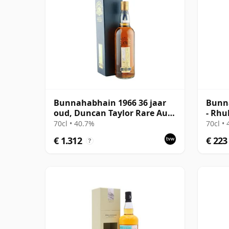
Bunnahabhain 1966 36 jaar
Bunn
oud, Duncan Taylor Rare Auld
- Rhu
Cask Strength
Singl
70cl • 40.7%
70cl •
€ 1.312
€ 223
?