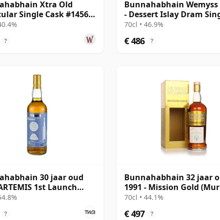
ahabhain Xtra Old
Bunnahabhain Wemyss 
cular Single Cask #14565
- Dessert Islay Dram Sin
30 jaar oud
Cask 1988 30 jaar oud
 40.4%
70cl • 46.9%
€ 486
?
?
habhain 30 jaar oud
Bunnahabhain 32 jaar 
ARTEMIS 1st Launch
1991 - Mission Gold (Mu
on
McDavid)
 54.8%
70cl • 44.1%
€ 497
?
?