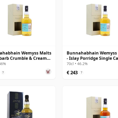
ahabhain Wemyss Malts
Bunnahabhain Wemyss 
barb Crumble & Cream
- Islay Porridge Single C
e Cask 1990 28 jaar oud
1990 28 jaar oud
 46%
70cl • 46.2%
€ 243
?
?