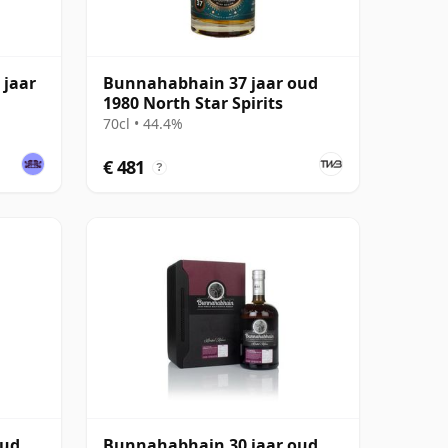
 jaar
Bunnahabhain 37 jaar oud
1980 North Star Spirits
70cl • 44.4%
€ 481
?
oud
Bunnahabhain 30 jaar oud