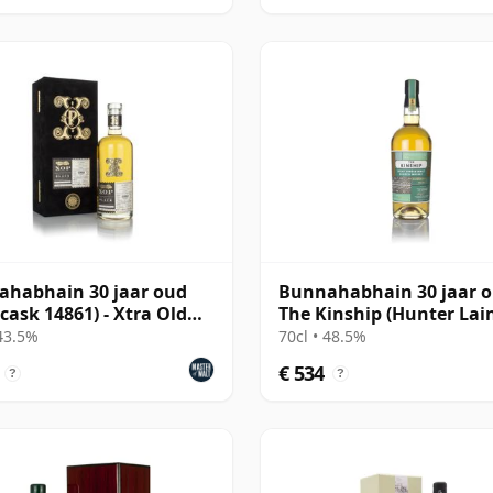
habhain 30 jaar oud
Bunnahabhain 30 jaar o
(cask 14861) - Xtra Old
The Kinship (Hunter Lai
cular The B
 43.5%
70cl • 48.5%
€ 534
?
?