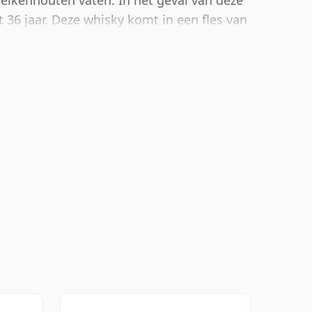
n eikenhouten vaten. In het geval van deze
36 jaar. Deze whisky komt in een fles van
40,2%.