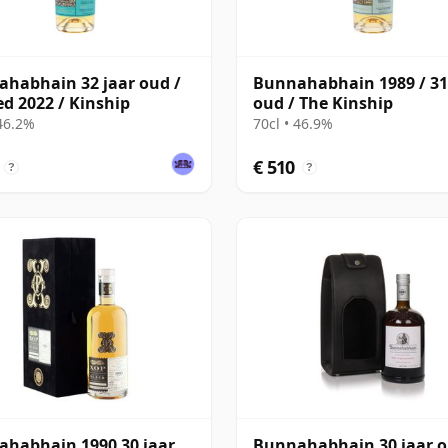
habhain 32 jaar oud /
Bunnahabhain 1989 / 31
ed 2022 / Kinship
oud / The Kinship
 46.2%
70cl • 46.9%
€ 510
?
?
habhain 1990 30 jaar
Bunnahabhain 30 jaar 