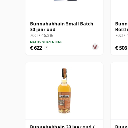
Bunnahabhain Small Batch
Bunna
30 jaar oud
Bottl
70cl • 46.3%
70cl •
GRATIS VERZENDING
€ 622
€ 506
?
Bunnahabhain 33 jaar oud /
Bunna