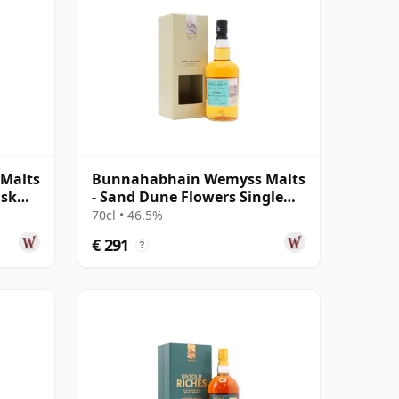
Malts
Bunnahabhain Wemyss Malts
ask
- Sand Dune Flowers Single
Cask 1990 28 jaar oud
70cl • 46.5%
€ 291
?