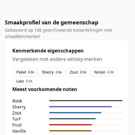
Smaakprofiel van de gemeenschap
Gebaseerd op 188 gearchiveerde beoordelingen met
smaakkenmerken
Kenmerkende eigenschappen
Vergeleken met andere whisky-merken
Pekel
Sherry
Zout
Noten
3.0x
2.6x
2.5x
2.3x
Leer
2.1x
Meest voorkomende noten
Rook
Sherry
Zout
Turf
Fruit
Vanille