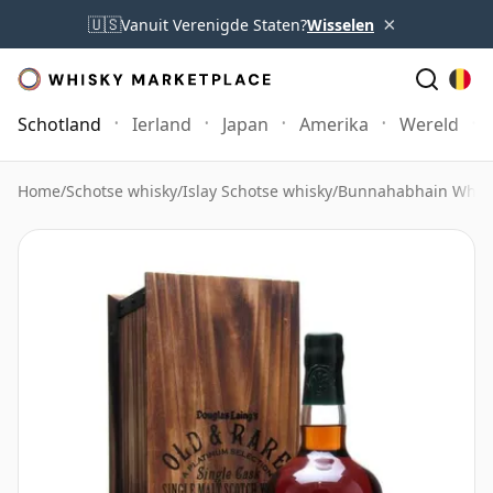
×
🇺🇸
Vanuit Verenigde Staten?
Wisselen
Schotland
Ierland
Japan
Amerika
Wereld
Home
/
Schotse whisky
/
Islay Schotse whisky
/
Bunnahabhain Whis