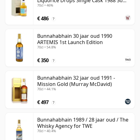
Liquorice Drops Single Cask 1988 30
70cl • 46%
jaar oud
€ 486
?
Bunnahabhain 30 jaar oud 1990
ARTEMIS 1st Launch Edition
70cl • 54.8%
€ 350
?
Bunnahabhain 32 jaar oud 1991 -
Mission Gold (Murray McDavid)
70cl • 44.1%
€ 497
?
Bunnahabhain 1989 / 28 jaar oud / The
Whisky Agency for TWE
70cl • 40.4%