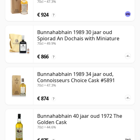
70cl • 47.3%
€ 924
?
Bunnahabhain 1989 30 jaar oud
Spiorad An Dochais with Miniature
70cl • 49.9%
€ 866
?
Bunnahabhain 1989 34 jaar oud,
Connoisseurs Choice Cask #5891
70cl • 47.3%
€ 874
?
Bunnahabhain 40 jaar oud 1972 The
Golden Cask
70cl • 44.6%