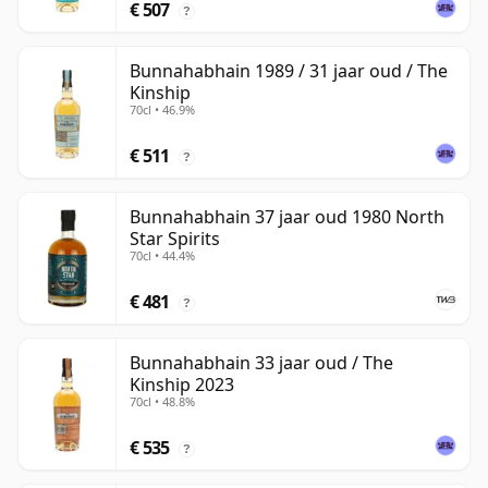
€ 507
?
Bunnahabhain 1989 / 31 jaar oud / The
Kinship
70cl • 46.9%
€ 511
?
Bunnahabhain 37 jaar oud 1980 North
Star Spirits
70cl • 44.4%
€ 481
?
Bunnahabhain 33 jaar oud / The
Kinship 2023
70cl • 48.8%
€ 535
?