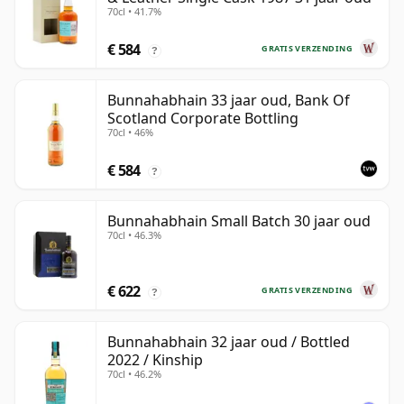
70cl • 41.7%
€ 584
GRATIS VERZENDING
?
Bunnahabhain 33 jaar oud, Bank Of
Scotland Corporate Bottling
70cl • 46%
€ 584
?
Bunnahabhain Small Batch 30 jaar oud
70cl • 46.3%
€ 622
GRATIS VERZENDING
?
Bunnahabhain 32 jaar oud / Bottled
2022 / Kinship
70cl • 46.2%