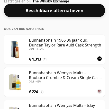
uitgebracht in 2010. Gebotteld op een mooie
Laatst gezien bij:
The Whisky Exchange
drinksterkte van 58% wordt deze whisky geleverd in
Beschikbare alternatieven
een fles van 70cl.
OOK VAN BUNNAHABHAIN
Bunnahabhain 1966 36 jaar oud,
Duncan Taylor Rare Auld Cask Strength
70cl • 40.7%
€ 1.313
?
Bunnahabhain Wemyss Malts -
Rhubarb Crumble & Cream Single Cask
70cl • 46%
1990 28 jaar oud
€ 224
?
Bunnahabhain Wemyss Malts - Islay