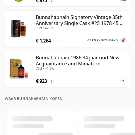
€ 875
?
Bunnahabhain Signatory Vintage 35th
Anniversary Single Cask #25 1978 45
70cl • 42.6%
jaar oud
€ 1.264
GRATIS VERZENDING
?
Bunnahabhain 1986 34 jaar oud New
Acquaintance and Miniature
70cl • 41.5%
€ 923
?
WAAR BUNNAHABHAIN KOPEN