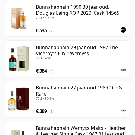
Bunnahabhain 1990 30 jaar oud,
Douglas Laing XOP 2020, Cask 14565
70cl • 40.4%
€ 535
?
Bunnahabhain 29 jaar oud 1987 The
Viceroy's Elixir Wemyss
70cl • 46%
€ 384
?
Bunnahabhain 27 jaar oud 1989 Old &
Rare
70cl • 50.8%
€ 389
?
Bunnahabhain Wemyss Malts - Heather
& Leather Single Cask 1987 31 jaar oud