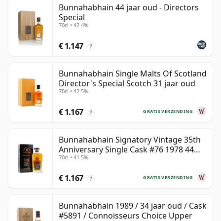
Bunnahabhain 44 jaar oud - Directors
Special
70cl • 42.4%
€ 1.147
?
Bunnahabhain Single Malts Of Scotland
Director's Special Scotch 31 jaar oud
70cl • 42.5%
€ 1.167
GRATIS VERZENDING
?
Bunnahabhain Signatory Vintage 35th
Anniversary Single Cask #76 1978 44
70cl • 41.5%
jaar oud
€ 1.167
GRATIS VERZENDING
?
Bunnahabhain 1989 / 34 jaar oud / Cask
#5891 / Connoisseurs Choice Upper