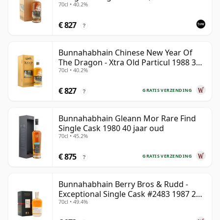
70cl • 40.2%
The Year of the Dragon
€ 827
?
Bunnahabhain Chinese New Year Of
The Dragon - Xtra Old Particul 1988 35
70cl • 40.2%
jaar oud
€ 827
GRATIS VERZENDING
?
Bunnahabhain Gleann Mor Rare Find
Single Cask 1980 40 jaar oud
70cl • 45.2%
€ 875
GRATIS VERZENDING
?
Bunnahabhain Berry Bros & Rudd -
Exceptional Single Cask #2483 1987 28
70cl • 49.4%
jaar oud