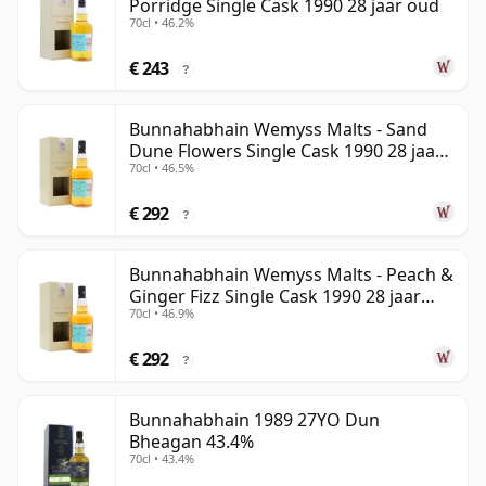
Porridge Single Cask 1990 28 jaar oud
70cl • 46.2%
€ 243
?
Bunnahabhain Wemyss Malts - Sand
Dune Flowers Single Cask 1990 28 jaar
70cl • 46.5%
oud
€ 292
?
Bunnahabhain Wemyss Malts - Peach &
Ginger Fizz Single Cask 1990 28 jaar
70cl • 46.9%
oud
€ 292
?
Bunnahabhain 1989 27YO Dun
Bheagan 43.4%
70cl • 43.4%