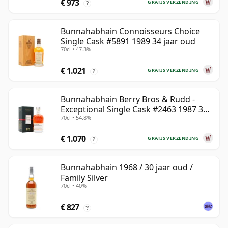
€ 973
GRATIS VERZENDING
?
Bunnahabhain Connoisseurs Choice
Single Cask #5891 1989 34 jaar oud
70cl • 47.3%
€ 1.021
GRATIS VERZENDING
?
Bunnahabhain Berry Bros & Rudd -
Exceptional Single Cask #2463 1987 31
70cl • 54.8%
jaar oud
€ 1.070
GRATIS VERZENDING
?
Bunnahabhain 1968 / 30 jaar oud /
Family Silver
70cl • 40%
€ 827
?