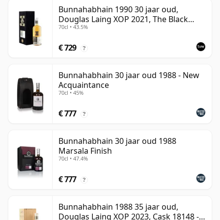
Bunnahabhain 1990 30 jaar oud,
Douglas Laing XOP 2021, The Black
70cl • 43.5%
Series
€ 729
?
Bunnahabhain 30 jaar oud 1988 - New
Acquaintance
70cl • 45%
€ 777
?
Bunnahabhain 30 jaar oud 1988
Marsala Finish
70cl • 47.4%
€ 777
?
Bunnahabhain 1988 35 jaar oud,
Douglas Laing XOP 2023, Cask 18148 -