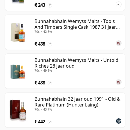
€ 243
?
Bunnahabhain Wemyss Malts - Tools
And Timbers Single Cask 1987 31 jaar
70cl • 42.8%
oud
€ 438
?
Bunnahabhain Wemyss Malts - Untold
Riches 28 jaar oud
70cl • 49.1%
€ 438
?
Bunnahabhain 32 jaar oud 1991 - Old &
Rare Platinum (Hunter Laing)
70cl • 43.7%
€ 442
?