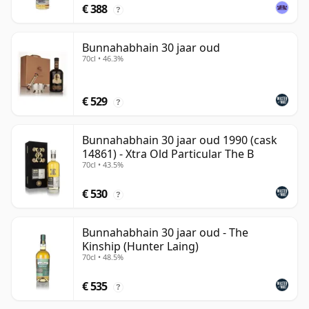
€ 388
?
Bunnahabhain 30 jaar oud
70cl • 46.3%
€ 529
?
Bunnahabhain 30 jaar oud 1990 (cask
14861) - Xtra Old Particular The B
70cl • 43.5%
€ 530
?
Bunnahabhain 30 jaar oud - The
Kinship (Hunter Laing)
70cl • 48.5%
€ 535
?