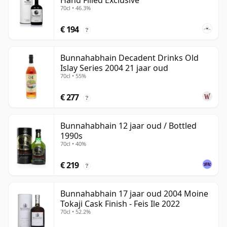
Hand Filled Exclusive
70cl • 46.3%
€ 194
?
Bunnahabhain Decadent Drinks Old
Islay Series 2004 21 jaar oud
70cl • 55%
€ 277
?
Bunnahabhain 12 jaar oud / Bottled
1990s
70cl • 40%
€ 219
?
Bunnahabhain 17 jaar oud 2004 Moine
Tokaji Cask Finish - Feis Ile 2022
70cl • 52.2%