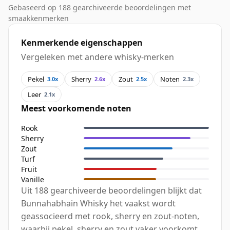
Gebaseerd op 188 gearchiveerde beoordelingen met
smaakkenmerken
Kenmerkende eigenschappen
Vergeleken met andere whisky-merken
Pekel
Sherry
Zout
Noten
3.0x
2.6x
2.5x
2.3x
Leer
2.1x
Meest voorkomende noten
Rook
Sherry
Zout
Turf
Fruit
Vanille
Uit 188 gearchiveerde beoordelingen blijkt dat
Bunnahabhain Whisky het vaakst wordt
geassocieerd met rook, sherry en zout-noten,
waarbij pekel, sherry en zout vaker voorkomt