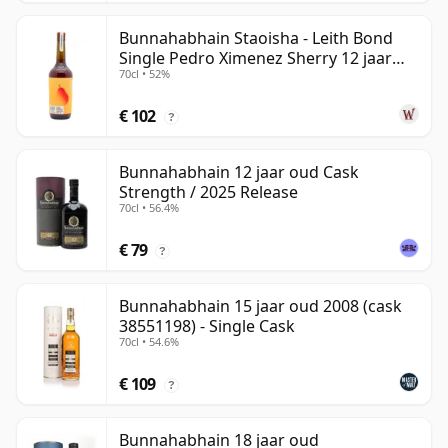
Bunnahabhain Staoisha - Leith Bond
Single Pedro Ximenez Sherry 12 jaar
70cl • 52%
oud
€ 102
?
Bunnahabhain 12 jaar oud Cask
Strength / 2025 Release
70cl • 56.4%
€ 79
?
Bunnahabhain 15 jaar oud 2008 (cask
38551198) - Single Cask
70cl • 54.6%
€ 109
?
Bunnahabhain 18 jaar oud