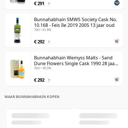
€ 291
?
Bunnahabhain SMWS Society Cask No.
10.168 - Feis Ile 2019 2005 13 jaar oud
70cl • 61.8%
€ 292
?
Bunnahabhain Wemyss Malts - Sand
Dune Flowers Single Cask 1990 28 jaar
70cl • 46.5%
oud
€ 292
?
WAAR BUNNAHABHAIN KOPEN