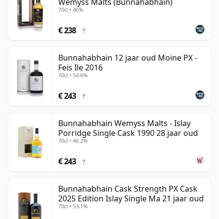
Wemyss Malts (Bunnahabhain)
70cl • 46%
€ 238
?
Bunnahabhain 12 jaar oud Moine PX -
Feis Ile 2016
70cl • 54.6%
€ 243
?
Bunnahabhain Wemyss Malts - Islay
Porridge Single Cask 1990 28 jaar oud
70cl • 46.2%
€ 243
?
Bunnahabhain Cask Strength PX Cask
2025 Edition Islay Single Ma 21 jaar oud
70cl • 53.1%