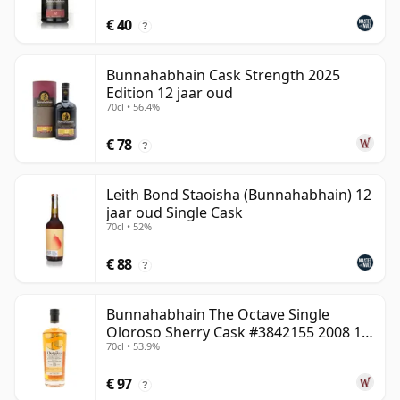
€ 40
?
Bunnahabhain Cask Strength 2025
Edition 12 jaar oud
70cl • 56.4%
€ 78
?
Leith Bond Staoisha (Bunnahabhain) 12
jaar oud Single Cask
70cl • 52%
€ 88
?
Bunnahabhain The Octave Single
Oloroso Sherry Cask #3842155 2008 15
70cl • 53.9%
jaar oud
€ 97
?