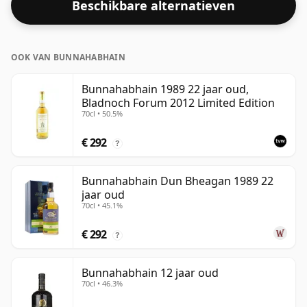
Beschikbare alternatieven
whisky toevoegen om de textuur te verbeteren en de
geest te openen.
OOK VAN BUNNAHABHAIN
Bunnahabhain 1989 22 jaar oud,
Bladnoch Forum 2012 Limited Edition
70cl • 50.5%
€ 292
?
Bunnahabhain Dun Bheagan 1989 22
jaar oud
70cl • 45.1%
€ 292
?
Bunnahabhain 12 jaar oud
70cl • 46.3%