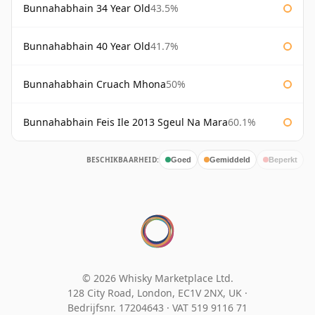
Bunnahabhain 34 Year Old
43.5%
Bunnahabhain 40 Year Old
41.7%
Bunnahabhain Cruach Mhona
50%
Bunnahabhain Feis Ile 2013 Sgeul Na Mara
60.1%
BESCHIKBAARHEID:
Goed
Gemiddeld
Beperkt
© 2026 Whisky Marketplace Ltd.
128 City Road, London, EC1V 2NX, UK ·
Bedrijfsnr. 17204643
·
VAT 519 9116 71