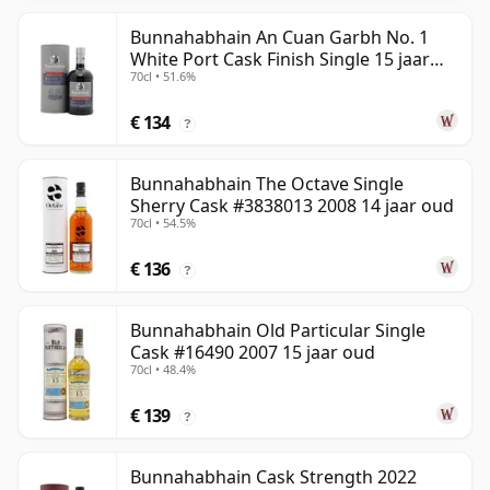
Bunnahabhain An Cuan Garbh No. 1
White Port Cask Finish Single 15 jaar
70cl • 51.6%
oud
€ 134
?
Bunnahabhain The Octave Single
Sherry Cask #3838013 2008 14 jaar oud
70cl • 54.5%
€ 136
?
Bunnahabhain Old Particular Single
Cask #16490 2007 15 jaar oud
70cl • 48.4%
€ 139
?
Bunnahabhain Cask Strength 2022