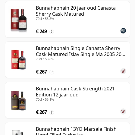
Bunnahabhain 20 jaar oud Canasta
Sherry Cask Matured
70cl • 53.8%
€ 249
?
Bunnahabhain Single Canasta Sherry
Cask Matured Islay Single Ma 2005 20
70cl • 53.8%
jaar oud
€ 267
?
Bunnahabhain Cask Strength 2021
Edition 12 jaar oud
70cl • 55.1%
€ 267
?
Bunnahabhain 13YO Marsala Finish