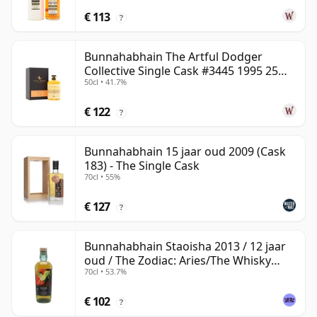
€ 113
?
Bunnahabhain The Artful Dodger
Collective Single Cask #3445 1995 25
50cl • 41.7%
jaar oud
€ 122
?
Bunnahabhain 15 jaar oud 2009 (Cask
183) - The Single Cask
70cl • 55%
€ 127
?
Bunnahabhain Staoisha 2013 / 12 jaar
oud / The Zodiac: Aries/The Whisky
70cl • 53.7%
Exchange
€ 102
?