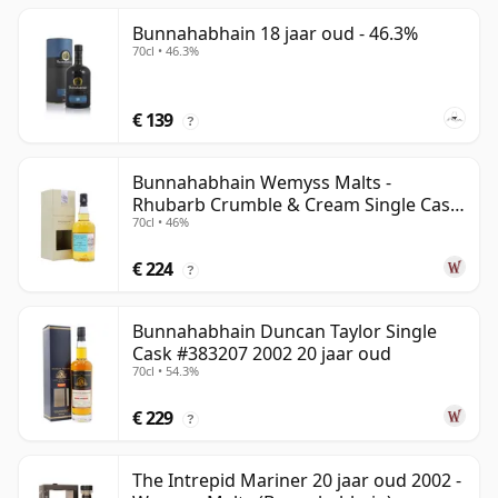
Bunnahabhain 18 jaar oud - 46.3%
70cl • 46.3%
€ 139
?
Bunnahabhain Wemyss Malts -
Rhubarb Crumble & Cream Single Cask
70cl • 46%
1990 28 jaar oud
€ 224
?
Bunnahabhain Duncan Taylor Single
Cask #383207 2002 20 jaar oud
70cl • 54.3%
€ 229
?
The Intrepid Mariner 20 jaar oud 2002 -