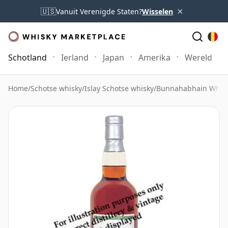
×
🇺🇸
Vanuit Verenigde Staten?
Wisselen
Schotland
Ierland
Japan
Amerika
Wereld
Home
/
Schotse whisky
/
Islay Schotse whisky
/
Bunnahabhain Whis