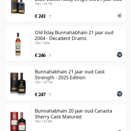
70cl • 53.1%
€ 243
?
Old Islay Bunnahabhain 21 jaar oud
2004 - Decadent Drams
70cl • 55%
€ 246
?
Bunnahabhain 21 jaar oud Cask
Strength - 2025 Edition
70cl • 53.1%
€ 247
?
Bunnahabhain 20 jaar oud Canasta
Sherry Cask Matured
70cl • 53.8%