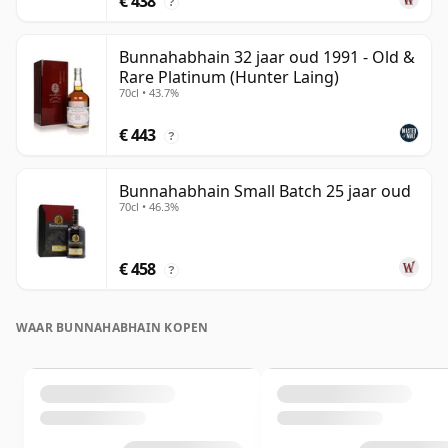
€ 438
?
Bunnahabhain 32 jaar oud 1991 - Old &
Rare Platinum (Hunter Laing)
70cl • 43.7%
€ 443
?
Bunnahabhain Small Batch 25 jaar oud
70cl • 46.3%
€ 458
?
WAAR BUNNAHABHAIN KOPEN