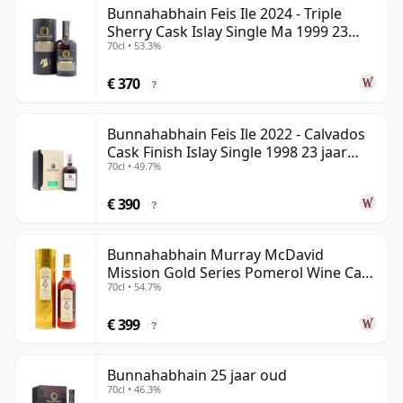
Bunnahabhain Feis Ile 2024 - Triple
Sherry Cask Islay Single Ma 1999 23
70cl • 53.3%
jaar oud
€ 370
?
Bunnahabhain Feis Ile 2022 - Calvados
Cask Finish Islay Single 1998 23 jaar
70cl • 49.7%
oud
€ 390
?
Bunnahabhain Murray McDavid
Mission Gold Series Pomerol Wine Ca
70cl • 54.7%
1997 21 jaar oud
€ 399
?
Bunnahabhain 25 jaar oud
70cl • 46.3%