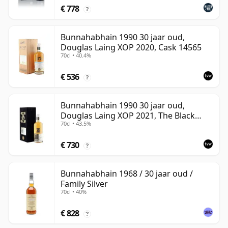
€ 778
?
Bunnahabhain 1990 30 jaar oud,
Douglas Laing XOP 2020, Cask 14565
70cl • 40.4%
€ 536
?
Bunnahabhain 1990 30 jaar oud,
Douglas Laing XOP 2021, The Black
70cl • 43.5%
Series
€ 730
?
Bunnahabhain 1968 / 30 jaar oud /
Family Silver
70cl • 40%
€ 828
?