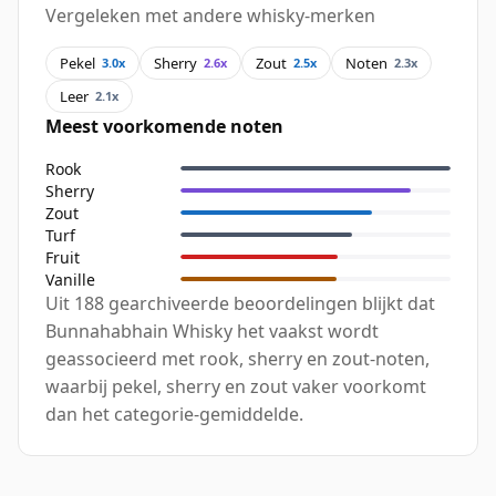
Vergeleken met andere whisky-merken
Pekel
Sherry
Zout
Noten
3.0x
2.6x
2.5x
2.3x
Leer
2.1x
Meest voorkomende noten
Rook
Sherry
Zout
Turf
Fruit
Vanille
Uit 188 gearchiveerde beoordelingen blijkt dat
Bunnahabhain Whisky het vaakst wordt
geassocieerd met rook, sherry en zout-noten,
waarbij pekel, sherry en zout vaker voorkomt
dan het categorie-gemiddelde.