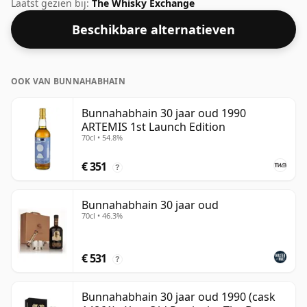
Bunnahabhain-distilleerderij, gelegen in de Islay-regio
Laatst gezien bij:
The Whisky Exchange
van Schotland. 45,5% wordt door velen beschouwd als
Beschikbare alternatieven
een goede ABV om het 'mondgevoel' en de volle
smaak van whisky te ervaren.
OOK VAN BUNNAHABHAIN
Bunnahabhain 30 jaar oud 1990
ARTEMIS 1st Launch Edition
70cl • 54.8%
€ 351
?
Bunnahabhain 30 jaar oud
70cl • 46.3%
€ 531
?
Bunnahabhain 30 jaar oud 1990 (cask