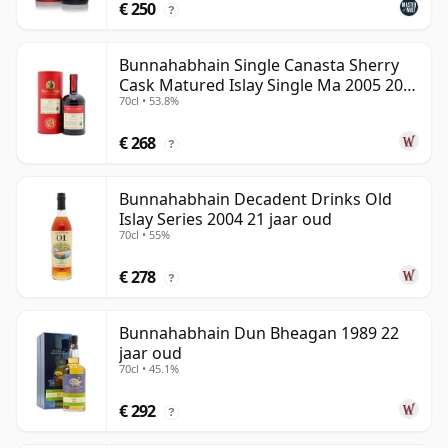
€ 250
?
Bunnahabhain Single Canasta Sherry
Cask Matured Islay Single Ma 2005 20
70cl • 53.8%
jaar oud
€ 268
?
Bunnahabhain Decadent Drinks Old
Islay Series 2004 21 jaar oud
70cl • 55%
€ 278
?
Bunnahabhain Dun Bheagan 1989 22
jaar oud
70cl • 45.1%
€ 292
?