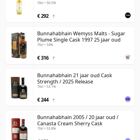
70cl • 50.5%
€ 292
?
Bunnahabhain Wemyss Malts - Sugar
Plume Single Cask 1997 25 jaar oud
70cl • 54%
€ 316
?
Bunnahabhain 21 jaar oud Cask
Strength / 2025 Release
70cl • 53.1%
€ 244
?
Bunnahabhain 2005 / 20 jaar oud /
Canasta Cream Sherry Cask
70cl • 53.8%