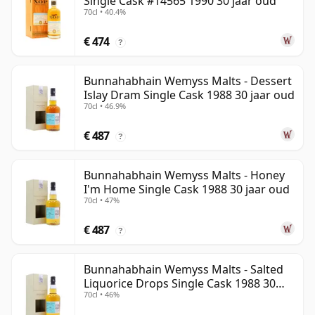
Single Cask #14565 1990 30 jaar oud
70cl • 40.4%
€ 474
?
Bunnahabhain Wemyss Malts - Dessert
Islay Dram Single Cask 1988 30 jaar oud
70cl • 46.9%
€ 487
?
Bunnahabhain Wemyss Malts - Honey
I'm Home Single Cask 1988 30 jaar oud
70cl • 47%
€ 487
?
Bunnahabhain Wemyss Malts - Salted
Liquorice Drops Single Cask 1988 30
70cl • 46%
jaar oud