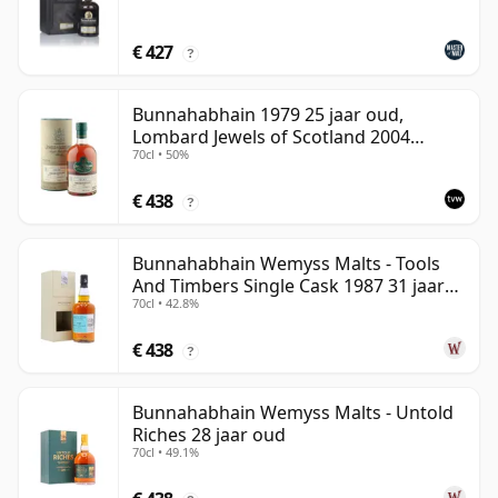
€ 427
?
Bunnahabhain 1979 25 jaar oud,
Lombard Jewels of Scotland 2004
70cl • 50%
Bottling with Tube
€ 438
?
Bunnahabhain Wemyss Malts - Tools
And Timbers Single Cask 1987 31 jaar
70cl • 42.8%
oud
€ 438
?
Bunnahabhain Wemyss Malts - Untold
Riches 28 jaar oud
70cl • 49.1%