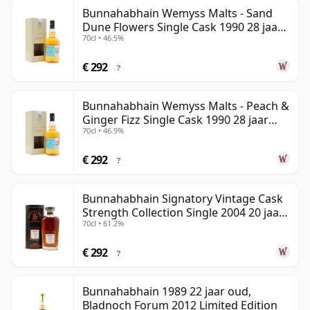
Bunnahabhain Wemyss Malts - Sand
Dune Flowers Single Cask 1990 28 jaar
70cl • 46.5%
oud
€ 292
?
Bunnahabhain Wemyss Malts - Peach &
Ginger Fizz Single Cask 1990 28 jaar
70cl • 46.9%
oud
€ 292
?
Bunnahabhain Signatory Vintage Cask
Strength Collection Single 2004 20 jaar
70cl • 61.2%
oud
€ 292
?
Bunnahabhain 1989 22 jaar oud,
Bladnoch Forum 2012 Limited Edition