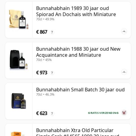
Bunnahabhain 1989 30 jaar oud
Spiorad An Dochais with Miniature
70cl • 49.9%
€ 867
?
Bunnahabhain 1988 30 jaar oud New
Acquaintance and Miniature
70cl • 45%
€ 973
?
Bunnahabhain Small Batch 30 jaar oud
70cl • 46.3%
€ 623
GRATIS VERZENDING
?
Bunnahabhain Xtra Old Particular