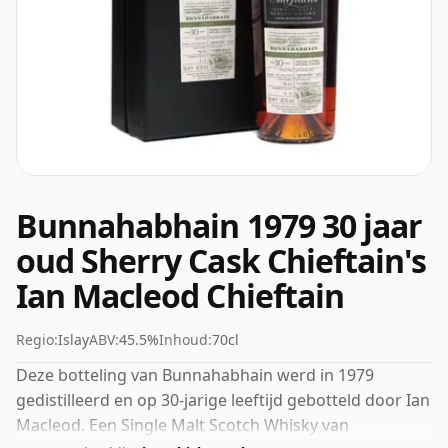
Bunnahabhain 1979 30 jaar
oud Sherry Cask Chieftain's
Ian Macleod Chieftain
Regio:
Islay
ABV:
45.5%
Inhoud:
70cl
Deze botteling van Bunnahabhain werd in 1979
gedistilleerd en op 30-jarige leeftijd gebotteld door Ian
Macleod. Een Single Malt Scotch Whisky van