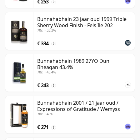
€ 253
?
Bunnahabhain 23 jaar oud 1999 Triple
Sherry Wood Finish - Feis Ile 202
70cl • 53.3%
€ 334
?
Bunnahabhain 1989 27YO Dun
Bheagan 43.4%
70cl • 43.4%
€ 243
?
Bunnahabhain 2001 / 21 jaar oud /
Expressions of Gratitude / Wemyss
70cl • 46%
€ 271
?