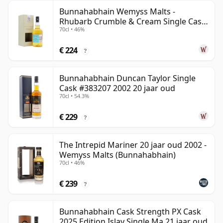
Bunnahabhain Wemyss Malts -
Rhubarb Crumble & Cream Single Cask
70cl • 46%
1990 28 jaar oud
€ 224
?
Bunnahabhain Duncan Taylor Single
Cask #383207 2002 20 jaar oud
70cl • 54.3%
€ 229
?
The Intrepid Mariner 20 jaar oud 2002 -
Wemyss Malts (Bunnahabhain)
70cl • 46%
€ 239
?
Bunnahabhain Cask Strength PX Cask
2025 Edition Islay Single Ma 21 jaar oud