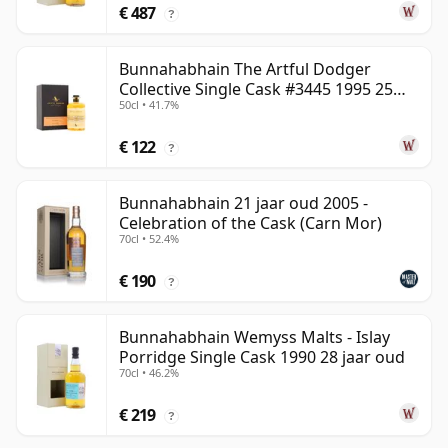
€ 487
?
Bunnahabhain The Artful Dodger
Collective Single Cask #3445 1995 25
50cl • 41.7%
jaar oud
€ 122
?
Bunnahabhain 21 jaar oud 2005 -
Celebration of the Cask (Carn Mor)
70cl • 52.4%
€ 190
?
Bunnahabhain Wemyss Malts - Islay
Porridge Single Cask 1990 28 jaar oud
70cl • 46.2%
€ 219
?