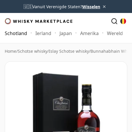
×
🇺🇸
Vanuit Verenigde Staten?
Wisselen
Schotland
Ierland
Japan
Amerika
Wereld
Home
/
Schotse whisky
/
Islay Schotse whisky
/
Bunnahabhain Whis