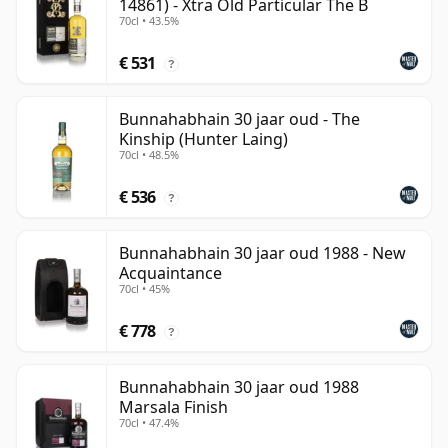
14861) - Xtra Old Particular The B
70cl • 43.5%
€ 531
?
Bunnahabhain 30 jaar oud - The
Kinship (Hunter Laing)
70cl • 48.5%
€ 536
?
Bunnahabhain 30 jaar oud 1988 - New
Acquaintance
70cl • 45%
€ 778
?
Bunnahabhain 30 jaar oud 1988
Marsala Finish
70cl • 47.4%