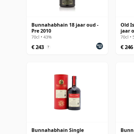
Bunnahabhain 18 jaar oud -
Old I
Pre 2010
jaar 
Dram
70cl • 43%
70cl •
€ 243
€ 246
?
Bunnahabhain Single
Bunn