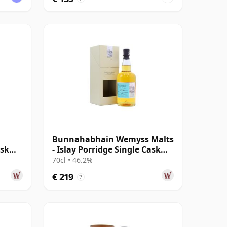
Bunnahabhain Wemyss Malts
ask
- Islay Porridge Single Cask
1990 28 jaar oud
70cl • 46.2%
€ 219
?