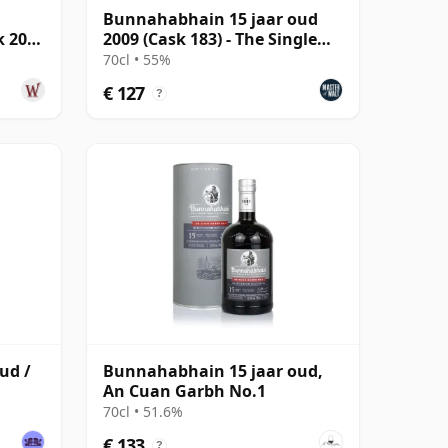
Bunnahabhain 15 jaar oud
k 2008
2009 (Cask 183) - The Single
Cask
70cl • 55%
€ 127
?
ud /
Bunnahabhain 15 jaar oud,
An Cuan Garbh No.1
ion
70cl • 51.6%
€ 133
?