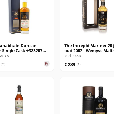
ahabhain Duncan
The Intrepid Mariner 20 
r Single Cask #383207
oud 2002 - Wemyss Malt
20 jaar oud
(Bunnahabhain)
 54.3%
70cl • 46%
€ 239
?
?