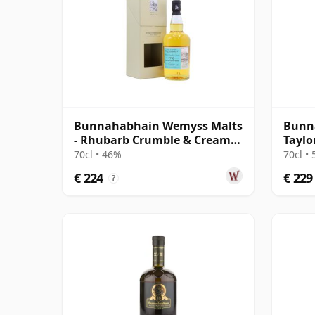
Bunnahabhain Wemyss Malts
Bunn
- Rhubarb Crumble & Cream
Taylo
Single Cask 1990 28 jaar oud
2002 
70cl • 46%
70cl •
€ 224
€ 229
?