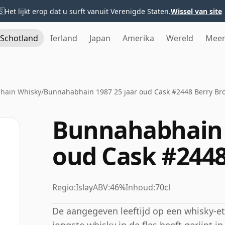
🇸
Het lijkt erop dat u surft vanuit Verenigde Staten.
Wissel van site
Schotland
Ierland
Japan
Amerika
Wereld
Mee
hain Whisky
/
Bunnahabhain 1987 25 jaar oud Cask #2448 Berry Br
Bunnahabhain 1
oud Cask #2448
Regio:
Islay
ABV:
46%
Inhoud:
70cl
De aangegeven leeftijd op een whisky-eti