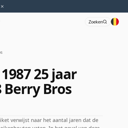
×
r
Zoeken
os
987 25 jaar
 Berry Bros
ket verwijst naar het aantal jaren dat de