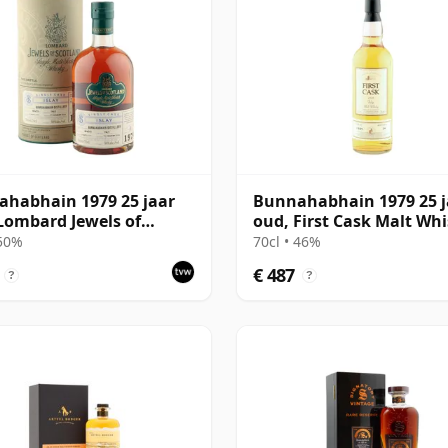
habhain 1979 25 jaar
Bunnahabhain 1979 25 j
Lombard Jewels of
oud, First Cask Malt Wh
and 2004 Bottling with
Circle, Cask 11889
 50%
70cl • 46%
€ 487
?
?