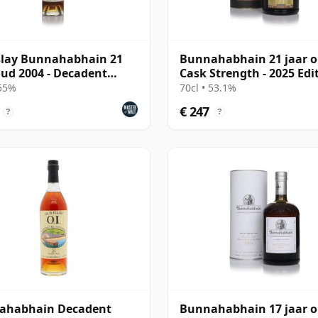
slay Bunnahabhain 21
Bunnahabhain 21 jaar 
oud 2004 - Decadent
Cask Strength - 2025 Edi
s
 55%
70cl • 53.1%
€ 247
?
?
ahabhain Decadent
Bunnahabhain 17 jaar 