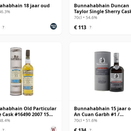
habhain 18 jaar oud
Bunnahabhain Duncan
Taylor Single Sherry Cas
 46.3%
15 jaar oud
70cl • 54.6%
€ 113
?
?
habhain Old Particular
Bunnahabhain 15 jaar o
e Cask #16490 2007 15
An Cuan Garbh #1 /
oud
Westering Home Collect
 48.4%
70cl • 51.6%
€ 134
?
?