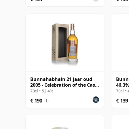
Bunnahabhain 21 jaar oud
Bunna
2005 - Celebration of the Cask
46.3
(Carn Mor)
70cl • 52.4%
70cl •
€ 190
€ 139
?