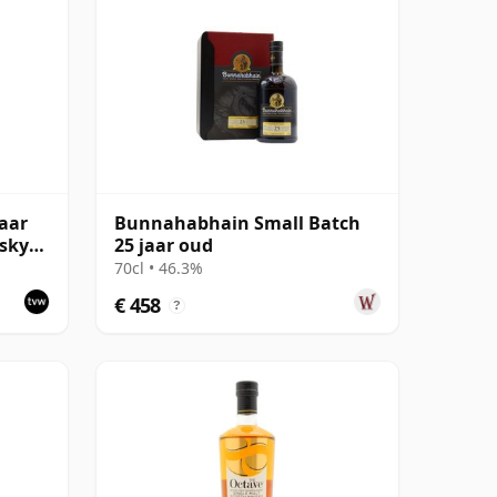
aar
Bunnahabhain Small Batch
isky
25 jaar oud
70cl • 46.3%
€ 458
?