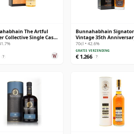
habhain The Artful
Bunnahabhain Signator
r Collective Single Cask
Vintage 35th Anniversar
 1995 25 jaar oud
Single Cask #25 1978 45 
 41.7%
70cl • 42.6%
oud
GRATIS VERZENDING
€ 1.266
?
?