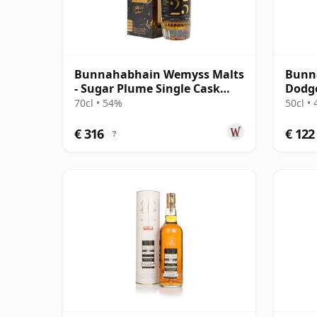
Bunnahabhain Wemyss Malts
Bunna
- Sugar Plume Single Cask
Dodge
1997 25 jaar oud
#3445
70cl • 54%
50cl •
€ 316
€ 122
?