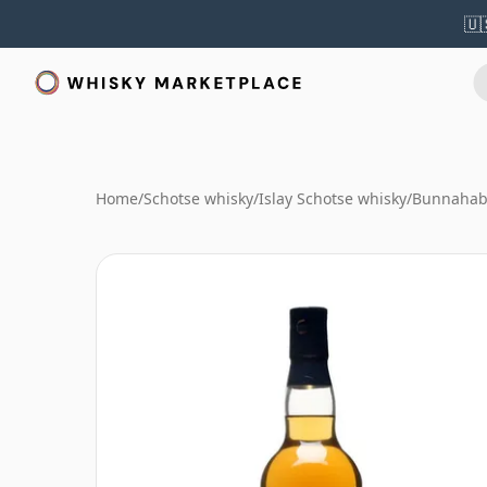
🇺
Home
/
Schotse whisky
/
Islay Schotse whisky
/
Bunnahab