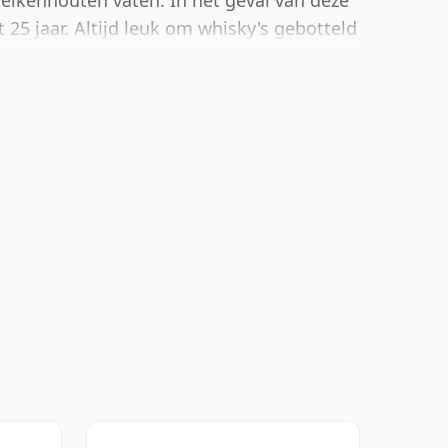
n eikenhouten vaten. In het geval van deze
25 jaar. Altijd leuk om whisky's gebotteld
46%, deze wordt geleverd in de normale