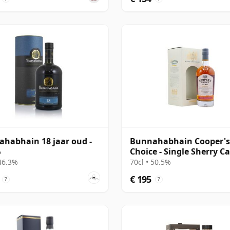
habhain 18 jaar oud -
Bunnahabhain Cooper's
%
Choice - Single Sherry C
#1426 2001 19 jaar oud
 46.3%
70cl • 50.5%
€ 195
?
?