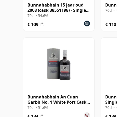
Bunnahabhain 15 jaar oud
Bunna
2008 (cask 38551198) - Single
70cl •
Cask
70cl • 54.6%
€ 109
€ 110
?
Bunnahabhain An Cuan
Bunna
Garbh No. 1 White Port Cask
Singl
Finish Single 15 jaar oud
jaar 
70cl • 51.6%
70cl •
€ 134
€ 139
?