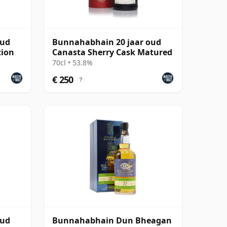
oud
Bunnahabhain 20 jaar oud
tion
Canasta Sherry Cask Matured
70cl • 53.8%
€ 250
?
oud
Bunnahabhain Dun Bheagan