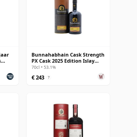
jaar
Bunnahabhain Cask Strength
s
PX Cask 2025 Edition Islay
Single Ma 21 jaar oud
70cl • 53.1%
€ 243
?