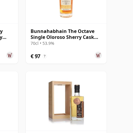
y
Bunnahabhain The Octave
y
Single Oloroso Sherry Cask
jaar
#3842155 2008 15 jaar oud
70cl • 53.9%
€ 97
?