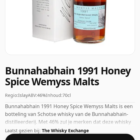
Bunnahabhain 1991 Honey
Spice Wemyss Malts
Regio:
Islay
ABV:
46%
Inhoud:
70cl
Bunnahabhain 1991 Honey Spice Wemyss Malts is een
botteling van Schotse whisky van de Bunnahabhain-
distilleerderij. Met 46% zul je merken dat deze whisky
op een ideale drinksterkte is gebotteld. Wordt
Laatst gezien bij:
The Whisky Exchange
geleverd in de normale flesmaat van 70cl.