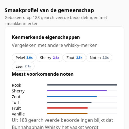
Smaakprofiel van de gemeenschap
Gebaseerd op 188 gearchiveerde beoordelingen met
smaakkenmerken
Kenmerkende eigenschappen
Vergeleken met andere whisky-merken
Pekel
Sherry
Zout
Noten
3.0x
2.6x
2.5x
2.3x
Leer
2.1x
Meest voorkomende noten
Rook
Sherry
Zout
Turf
Fruit
Vanille
Uit 188 gearchiveerde beoordelingen blijkt dat
Bunnahabhain Whisky het vaakst wordt