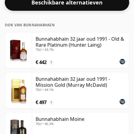
Beschikbare alternatieven
OOK VAN BUNNAHABHAIN
Bunnahabhain 32 jaar oud 1991 - Old &
Rare Platinum (Hunter Laing)
70cl • 43.7%
€ 442
?
Bunnahabhain 32 jaar oud 1991 -
Mission Gold (Murray McDavid)
70cl • 44.1%
€ 497
?
Bunnahabhain Moine
70cl • 46.3%