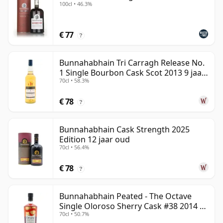
100cl • 46.3%
€ 77
?
Bunnahabhain Tri Carragh Release No.
1 Single Bourbon Cask Scot 2013 9 jaar
70cl • 58.3%
oud
€ 78
?
Bunnahabhain Cask Strength 2025
Edition 12 jaar oud
70cl • 56.4%
€ 78
?
Bunnahabhain Peated - The Octave
Single Oloroso Sherry Cask #38 2014 9
70cl • 50.7%
jaar oud