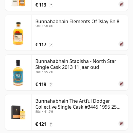
€ 113
?
Bunnahabhain Elements Of Islay Bn 8
50cl • 58.4%
€ 117
?
Bunnahabhain Staoisha - North Star
Single Cask 2013 11 jaar oud
70cl • 55.7%
€ 119
?
Bunnahabhain The Artful Dodger
Collective Single Cask #3445 1995 25
50cl • 41.7%
jaar oud
€ 121
?