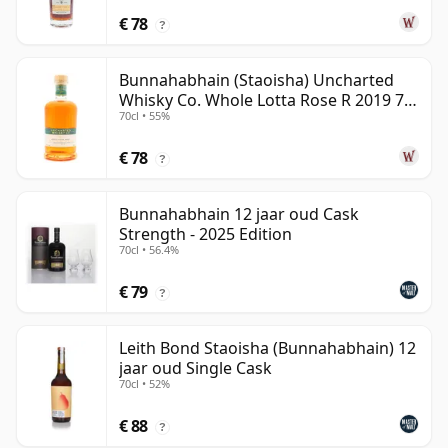
€ 78
?
Bunnahabhain (Staoisha) Uncharted
Whisky Co. Whole Lotta Rose R 2019 7
70cl • 55%
jaar oud
€ 78
?
Bunnahabhain 12 jaar oud Cask
Strength - 2025 Edition
70cl • 56.4%
€ 79
?
Leith Bond Staoisha (Bunnahabhain) 12
jaar oud Single Cask
70cl • 52%
€ 88
?