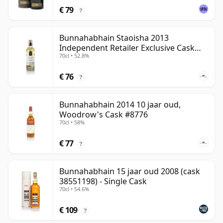
€ 79
?
Bunnahabhain Staoisha 2013
Independent Retailer Exclusive Cask
70cl • 52.8%
#10519
€ 76
?
Bunnahabhain 2014 10 jaar oud,
Woodrow's Cask #8776
70cl • 58%
€ 77
?
Bunnahabhain 15 jaar oud 2008 (cask
38551198) - Single Cask
70cl • 54.6%
€ 109
?