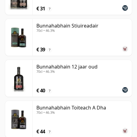
€ 31
?
Bunnahabhain Stiuireadair
70cl • 46.3%
€ 39
?
Bunnahabhain 12 jaar oud
70cl • 46.3%
€ 40
?
Bunnahabhain Toiteach A Dha
70cl • 46.3%
€ 44
?