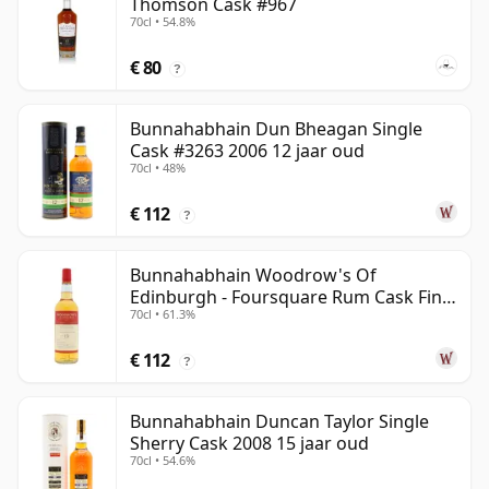
Thomson Cask #967
70cl • 54.8%
€ 80
?
Bunnahabhain Dun Bheagan Single
Cask #3263 2006 12 jaar oud
70cl • 48%
€ 112
?
Bunnahabhain Woodrow's Of
Edinburgh - Foursquare Rum Cask Finis
70cl • 61.3%
2013 13 jaar oud
€ 112
?
Bunnahabhain Duncan Taylor Single
Sherry Cask 2008 15 jaar oud
70cl • 54.6%