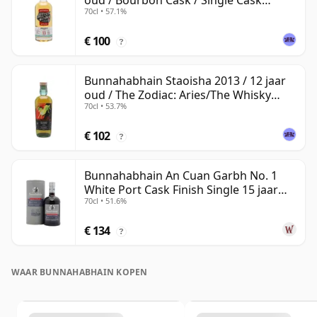
oud / Bourbon Cask / Single Cask
70cl • 57.1%
Nation
€ 100
?
Bunnahabhain Staoisha 2013 / 12 jaar
oud / The Zodiac: Aries/The Whisky
70cl • 53.7%
Exchange
€ 102
?
Bunnahabhain An Cuan Garbh No. 1
White Port Cask Finish Single 15 jaar
70cl • 51.6%
oud
€ 134
?
WAAR BUNNAHABHAIN KOPEN