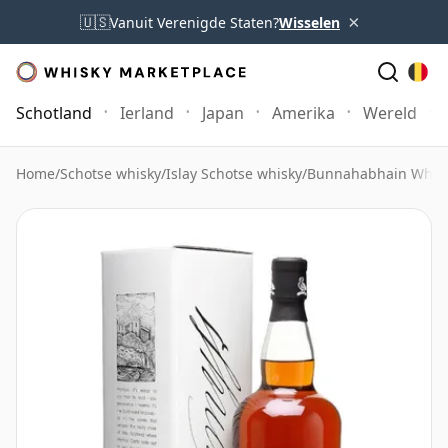
×
🇺🇸
Vanuit Verenigde Staten?
Wisselen
Schotland
Ierland
Japan
Amerika
Wereld
Home
/
Schotse whisky
/
Islay Schotse whisky
/
Bunnahabhain Whis