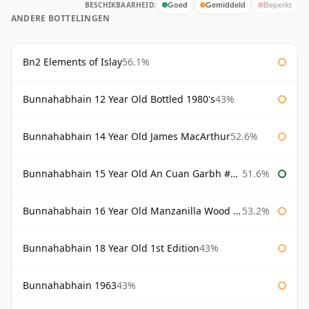
BESCHIKBAARHEID:
Goed
Gemiddeld
Beperkt
ANDERE BOTTELINGEN
Bn2 Elements of Islay
56.1%
Bunnahabhain 12 Year Old Bottled 1980's
43%
Bunnahabhain 14 Year Old James MacArthur
52.6%
Bunnahabhain 15 Year Old An Cuan Garbh #1 Westering Home Collection
51.6%
Bunnahabhain 16 Year Old Manzanilla Wood Finish
53.2%
Bunnahabhain 18 Year Old 1st Edition
43%
Bunnahabhain 1963
43%