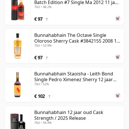
Batch Edition #7 Single Ma 2012 11 jaar
70cl • 48.2%
oud
€ 97
?
Bunnahabhain The Octave Single
Oloroso Sherry Cask #3842155 2008 15
70cl • 53.9%
jaar oud
€ 97
?
Bunnahabhain Staoisha - Leith Bond
Single Pedro Ximenez Sherry 12 jaar
70cl • 52%
oud
€ 102
?
Bunnahabhain 12 jaar oud Cask
Strength / 2025 Release
70cl • 56.4%