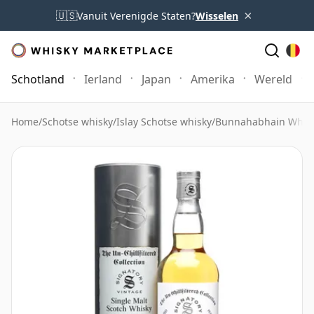
×
🇺🇸
Vanuit Verenigde Staten?
Wisselen
Schotland
Ierland
Japan
Amerika
Wereld
Home
/
Schotse whisky
/
Islay Schotse whisky
/
Bunnahabhain Whis