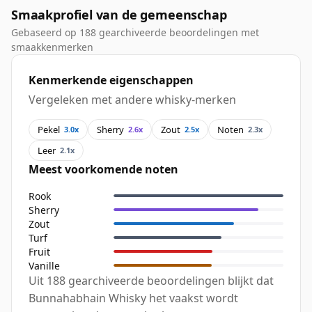
Smaakprofiel van de gemeenschap
Gebaseerd op 188 gearchiveerde beoordelingen met
smaakkenmerken
Kenmerkende eigenschappen
Vergeleken met andere whisky-merken
Pekel
Sherry
Zout
Noten
3.0x
2.6x
2.5x
2.3x
Leer
2.1x
Meest voorkomende noten
Rook
Sherry
Zout
Turf
Fruit
Vanille
Uit 188 gearchiveerde beoordelingen blijkt dat
Bunnahabhain Whisky het vaakst wordt