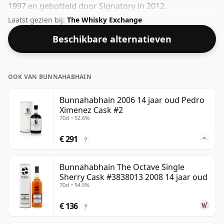
1997 en gebotteld door Signatory in 2012.
Bunnahabhain komt uit de Islay-regio van Schotland.
Laatst gezien bij:
The Whisky Exchange
Wordt geleverd in een gewone fles van 70 cl en wordt
Beschikbare alternatieven
gebotteld op een gezond alcoholpercentage van 46%.
OOK VAN BUNNAHABHAIN
Bunnahabhain 2006 14 jaar oud Pedro
Ximenez Cask #2
70cl • 52.6%
€ 291
?
Bunnahabhain The Octave Single
Sherry Cask #3838013 2008 14 jaar oud
70cl • 54.5%
€ 136
?