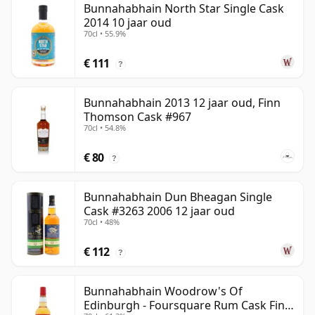
Bunnahabhain North Star Single Cask
2014 10 jaar oud
70cl • 55.9%
€ 111
?
Bunnahabhain 2013 12 jaar oud, Finn
Thomson Cask #967
70cl • 54.8%
€ 80
?
Bunnahabhain Dun Bheagan Single
Cask #3263 2006 12 jaar oud
70cl • 48%
€ 112
?
Bunnahabhain Woodrow's Of
Edinburgh - Foursquare Rum Cask Finis