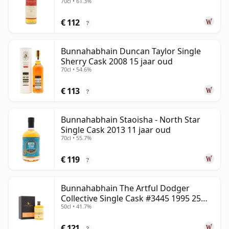
70cl • 61.3%
2013 13 jaar oud
€ 112
?
Bunnahabhain Duncan Taylor Single
Sherry Cask 2008 15 jaar oud
70cl • 54.6%
€ 113
?
Bunnahabhain Staoisha - North Star
Single Cask 2013 11 jaar oud
70cl • 55.7%
€ 119
?
Bunnahabhain The Artful Dodger
Collective Single Cask #3445 1995 25
50cl • 41.7%
jaar oud
€ 121
?