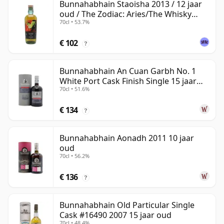
Bunnahabhain Staoisha 2013 / 12 jaar
oud / The Zodiac: Aries/The Whisky
70cl • 53.7%
Exchange
€ 102
?
Bunnahabhain An Cuan Garbh No. 1
White Port Cask Finish Single 15 jaar
70cl • 51.6%
oud
€ 134
?
Bunnahabhain Aonadh 2011 10 jaar
oud
70cl • 56.2%
€ 136
?
Bunnahabhain Old Particular Single
Cask #16490 2007 15 jaar oud
70cl • 48.4%