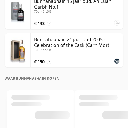
Bunnahabhain 15 jaar oud, An Cuan
Garbh No.1
70cl • 51.6%
€ 133
?
Bunnahabhain 21 jaar oud 2005 -
Celebration of the Cask (Carn Mor)
70cl • 52.4%
€ 190
?
WAAR BUNNAHABHAIN KOPEN