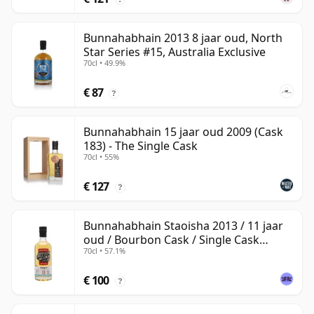
Bunnahabhain 2013 8 jaar oud, North
Star Series #15, Australia Exclusive
70cl • 49.9%
€ 87
?
Bunnahabhain 15 jaar oud 2009 (Cask
183) - The Single Cask
70cl • 55%
€ 127
?
Bunnahabhain Staoisha 2013 / 11 jaar
oud / Bourbon Cask / Single Cask
70cl • 57.1%
Nation
€ 100
?