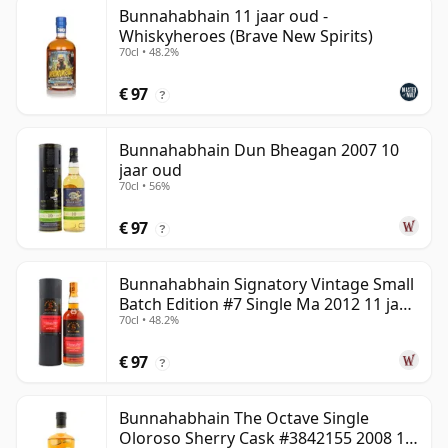
Bunnahabhain 11 jaar oud -
Whiskyheroes (Brave New Spirits)
70cl • 48.2%
€ 97
?
Bunnahabhain Dun Bheagan 2007 10
jaar oud
70cl • 56%
€ 97
?
Bunnahabhain Signatory Vintage Small
Batch Edition #7 Single Ma 2012 11 jaar
70cl • 48.2%
oud
€ 97
?
Bunnahabhain The Octave Single
Oloroso Sherry Cask #3842155 2008 15