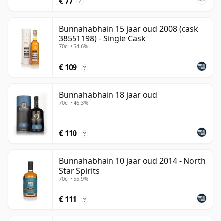
€ 77
?
Bunnahabhain 15 jaar oud 2008 (cask
38551198) - Single Cask
70cl • 54.6%
€ 109
?
Bunnahabhain 18 jaar oud
70cl • 46.3%
€ 110
?
Bunnahabhain 10 jaar oud 2014 - North
Star Spirits
70cl • 55.9%
€ 111
?