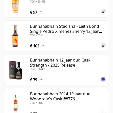
70cl • 53.9%
jaar oud
€ 97
?
Bunnahabhain Staoisha - Leith Bond
Single Pedro Ximenez Sherry 12 jaar
70cl • 52%
oud
€ 102
?
Bunnahabhain 12 jaar oud Cask
Strength / 2025 Release
70cl • 56.4%
€ 79
?
Bunnahabhain 2014 10 jaar oud,
Woodrow's Cask #8776
70cl • 58%