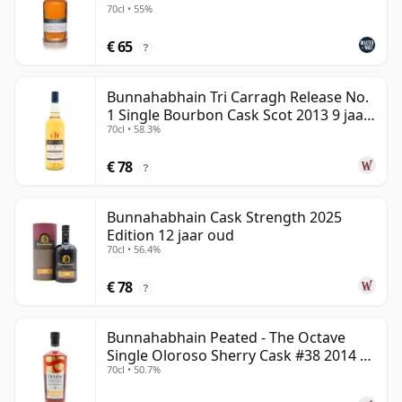
70cl • 55%
€ 65
?
Bunnahabhain Tri Carragh Release No.
1 Single Bourbon Cask Scot 2013 9 jaar
70cl • 58.3%
oud
€ 78
?
Bunnahabhain Cask Strength 2025
Edition 12 jaar oud
70cl • 56.4%
€ 78
?
Bunnahabhain Peated - The Octave
Single Oloroso Sherry Cask #38 2014 9
70cl • 50.7%
jaar oud