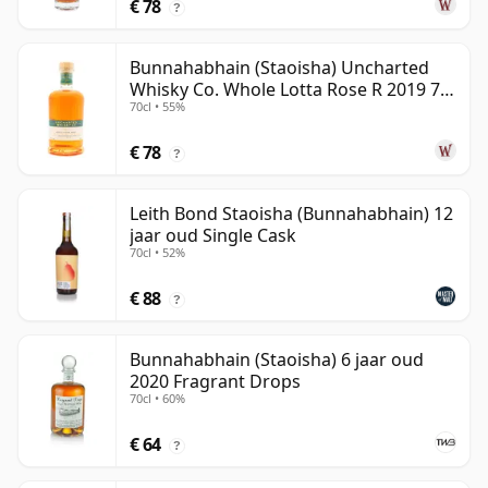
€ 78
?
Bunnahabhain (Staoisha) Uncharted
Whisky Co. Whole Lotta Rose R 2019 7
70cl • 55%
jaar oud
€ 78
?
Leith Bond Staoisha (Bunnahabhain) 12
jaar oud Single Cask
70cl • 52%
€ 88
?
Bunnahabhain (Staoisha) 6 jaar oud
2020 Fragrant Drops
70cl • 60%
€ 64
?