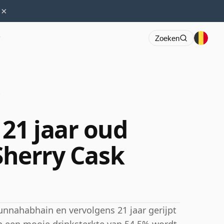
×
r
Zoeken
21 jaar oud
 Sherry Cask
unnahabhain en vervolgens 21 jaar gerijpt