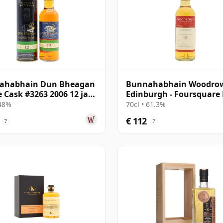
ahabhain Dun Bheagan
Bunnahabhain Woodrow
e Cask #3263 2006 12 jaar
Edinburgh - Foursquar
Cask Finis 2013 13 jaar 
 48%
70cl • 61.3%
€ 112
?
?