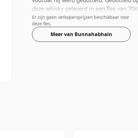
voordat hij werd gebotteld. Gebotteld 
deze whisky geleverd in een fles van 70cl
Er zijn geen verkopersprijzen beschikbaar voor
deze fles.
Meer van Bunnahabhain