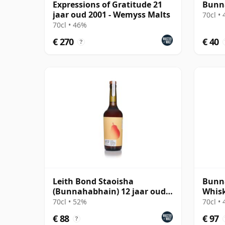
Expressions of Gratitude 21
Bunna
jaar oud 2001 - Wemyss Malts
70cl •
70cl • 46%
€ 270
€ 40
?
Leith Bond Staoisha
Bunna
(Bunnahabhain) 12 jaar oud
Whisk
Single Cask
Spirit
70cl • 52%
70cl •
€ 88
€ 97
?