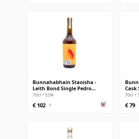
Bunnahabhain Staoisha -
Bunna
Leith Bond Single Pedro
Cask 
Ximenez Sherry 12 jaar oud
70cl • 52%
70cl •
€ 102
€ 79
?