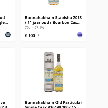
oud
Bunnahabhain Staoisha 2013
gle
/ 11 jaar oud / Bourbon Cask /
Single Cask Nation
70cl • 57.1%
€ 100
?
ave
Bunnahabhain Old Particular
8013
Single Cask #16490 2007 15