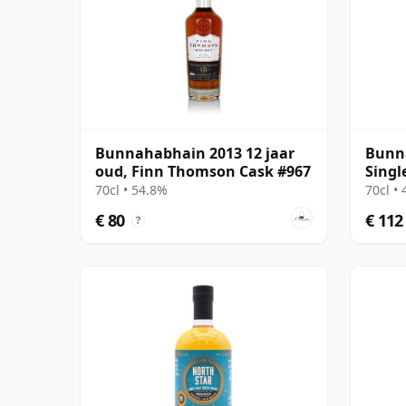
Bunnahabhain 2013 12 jaar
Bunn
oud, Finn Thomson Cask #967
Singl
oud
70cl • 54.8%
70cl •
€ 80
€ 112
?