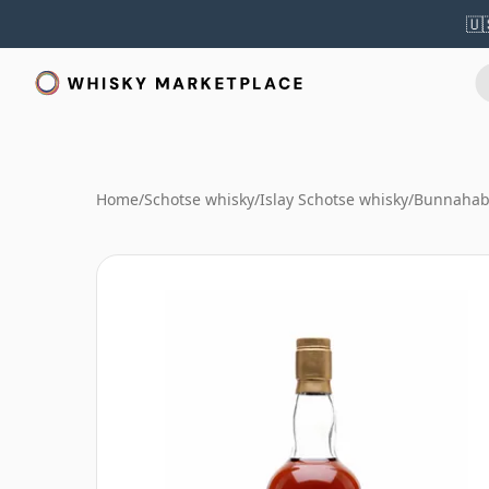
🇺
Home
/
Schotse whisky
/
Islay Schotse whisky
/
Bunnahab