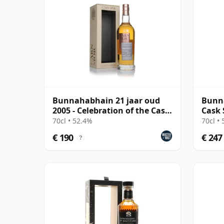
Bunnahabhain 21 jaar oud
Bunna
2005 - Celebration of the Cask
Cask 
(Carn Mor)
70cl • 52.4%
70cl •
€ 190
€ 247
?