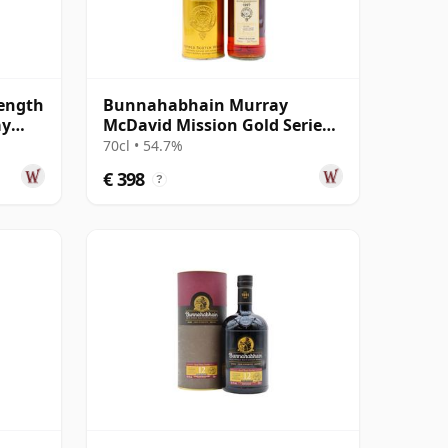
ength
Bunnahabhain Murray
ay
McDavid Mission Gold Series
Pomerol Wine Ca 1997 21 jaar
70cl • 54.7%
oud
€ 398
?