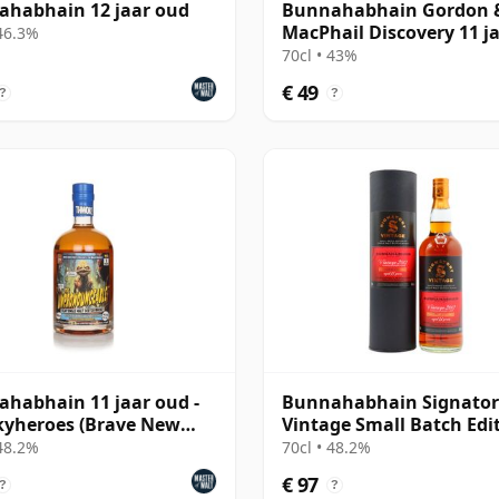
habhain 12 jaar oud
Bunnahabhain Gordon 
MacPhail Discovery 11 j
 46.3%
oud
70cl • 43%
€ 49
?
?
habhain 11 jaar oud -
Bunnahabhain Signator
yheroes (Brave New
Vintage Small Batch Edi
s)
#7 Single Ma 2012 11 jaa
 48.2%
70cl • 48.2%
€ 97
?
?