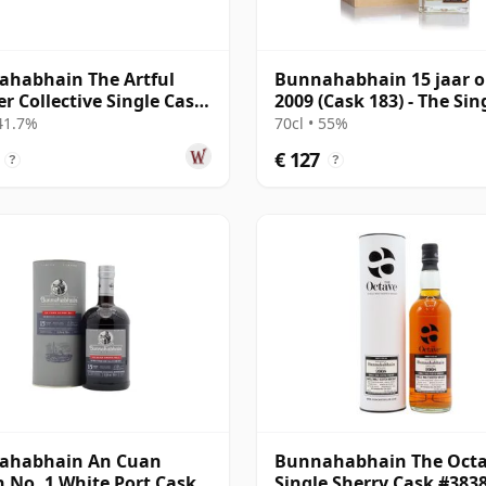
habhain The Artful
Bunnahabhain 15 jaar 
r Collective Single Cask
2009 (Cask 183) - The Sin
 1995 25 jaar oud
Cask
 41.7%
70cl • 55%
€ 127
?
?
ahabhain An Cuan
Bunnahabhain The Oct
 No. 1 White Port Cask
Single Sherry Cask #383