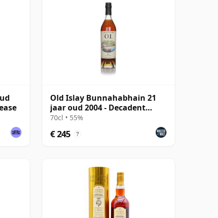
oud
Old Islay Bunnahabhain 21
lease
jaar oud 2004 - Decadent
Drams
70cl • 55%
€ 245
?