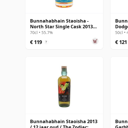
Bunnahabhain Staoisha -
Bunna
North Star Single Cask 2013
Dodge
11 jaar oud
#3445
70cl • 55.7%
50cl •
€ 119
€ 121
?
Bunnahabhain Staoisha 2013
Bunn
/ 12 jaar oud / The Zodiac:
Garbh