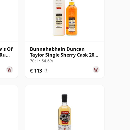
's Of
Bunnahabhain Duncan
e Rum
Taylor Single Sherry Cask 2008
oud
15 jaar oud
70cl • 54.6%
€ 113
?