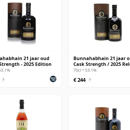
habhain 21 jaar oud
Bunnahabhain 21 jaar 
Strength - 2025 Edition
Cask Strength / 2025 Re
 53.1%
70cl • 53.1%
€ 244
?
?