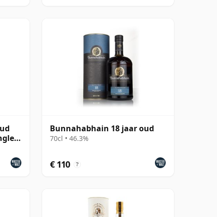
oud
Bunnahabhain 18 jaar oud
ngle
70cl • 46.3%
€ 110
?