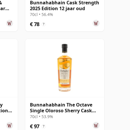
&
Bunnahabhain Cask Strength
aar
2025 Edition 12 jaar oud
70cl • 56.4%
€ 78
?
y
Bunnahabhain The Octave
tion
Single Oloroso Sherry Cask
r oud
#3842155 2008 15 jaar oud
70cl • 53.9%
€ 97
?