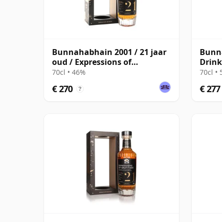
Bunnahabhain 2001 / 21 jaar
Bunn
oud / Expressions of
Drink
Gratitude / Wemyss
jaar 
70cl • 46%
70cl •
€ 270
€ 277
?