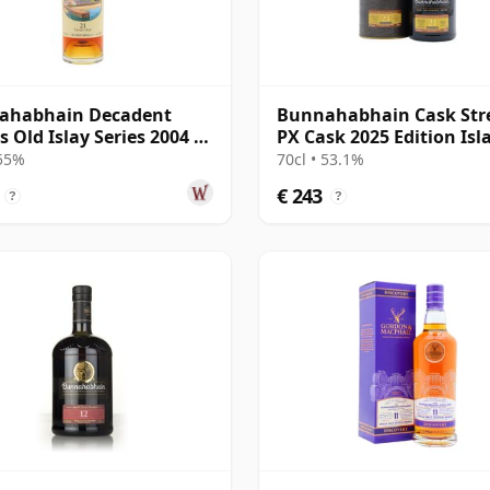
ahabhain Decadent
Bunnahabhain Cask Str
s Old Islay Series 2004 21
PX Cask 2025 Edition Isl
oud
Single Ma 21 jaar oud
 55%
70cl • 53.1%
€ 243
?
?