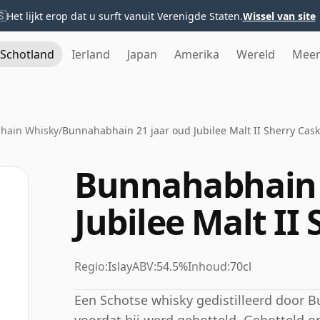
🇸
Het lijkt erop dat u surft vanuit Verenigde Staten.
Wissel van site
Schotland
Ierland
Japan
Amerika
Wereld
Mee
hain Whisky
/
Bunnahabhain 21 jaar oud Jubilee Malt II Sherry Cask
Bunnahabhain 
Jubilee Malt II
Regio:
Islay
ABV:
54.5%
Inhoud:
70cl
Een Schotse whisky gedistilleerd door B