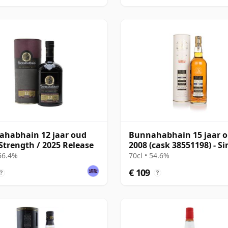
habhain 12 jaar oud
Bunnahabhain 15 jaar 
Strength / 2025 Release
2008 (cask 38551198) - Si
Cask
 56.4%
70cl • 54.6%
€ 109
?
?